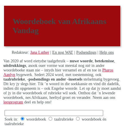
Woordeboek van Afrikaans
Vandag
Redakteur:
Jana Luther
|
En nog WAT
|
Podsendings
|
Help ons
Van 2020 af word eietydse taalgebruik –
nuwe woorde
,
betekenisse
,
uitdrukkings
, asook ouer vorme wat meestal nog nié in ander
woordeboeke staan nie – intyds hier versamel en af en toe in
Pharos
Aanlyn
bygewerk. Sedert 2024 word, met toestemming, ook
taalrubrieke
,
-podsendings en ander -insetsels
stelselmatig bygevoeg.
Dit kry jy slegs hier. Tik ’n woord in die soekkassie en vind dit dadelik,
indien dit opgeneem is – ook Engelse woorde. Let op dat jy moet aandui
of jy in die woordeboek of rubrieke wil soek. Onthou dat ’n lewende
woordeboek, nes Afrikaans, heeltyd groei en verander. Neem aan ons
leesprogram
deel en help ons!
Soek in:
woordeboek
taalrubrieke
woordeboek én
taalrubrieke