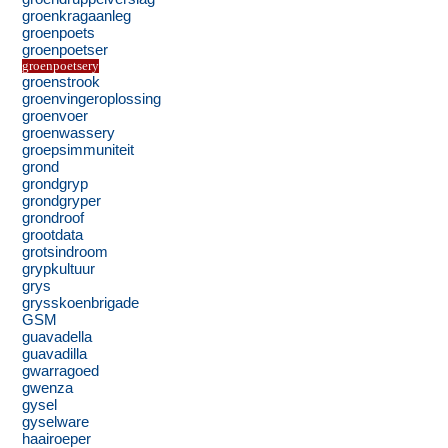
groenkragaanleg
groenpoets
groenpoetser
groenpoetsery
groenstrook
groenvingeroplossing
groenvoer
groenwassery
groepsimmuniteit
grond
grondgryp
grondgryper
grondroof
grootdata
grotsindroom
grypkultuur
grys
grysskoenbrigade
GSM
guavadella
guavadilla
gwarragoed
gwenza
gysel
gyselware
haairoeper