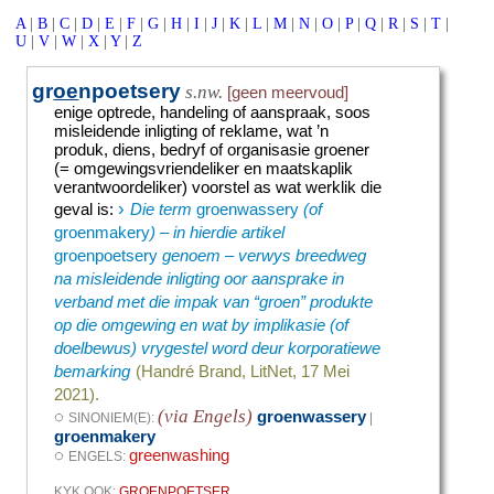
A
|
B
|
C
|
D
|
E
|
F
|
G
|
H
|
I
|
J
|
K
|
L
|
M
|
N
|
O
|
P
|
Q
|
R
|
S
|
T
|
U
|
V
|
W
|
X
|
Y
|
Z
gr
oe
npoetsery
s.nw.
[geen meervoud]
enige optrede, handeling of aanspraak, soos
misleidende inligting of reklame, wat ’n
produk, diens, bedryf of organisasie groener
(= omgewingsvriendeliker en maatskaplik
verantwoordeliker) voorstel as wat werklik die
›
geval is
:
Die term
groenwassery
(of
groenmakery
) – in hierdie artikel
groenpoetsery
genoem – verwys breedweg
na misleidende inligting oor aansprake in
verband met die impak van “groen” produkte
op die omgewing en wat by implikasie (of
doelbewus) vrygestel word deur korporatiewe
bemarking
(Handré Brand, LitNet, 17 Mei
2021).
(via Engels)
◌
groenwassery
SINONIEM(E):
|
groenmakery
◌
greenwashing
ENGELS:
KYK OOK:
GROENPOETSER