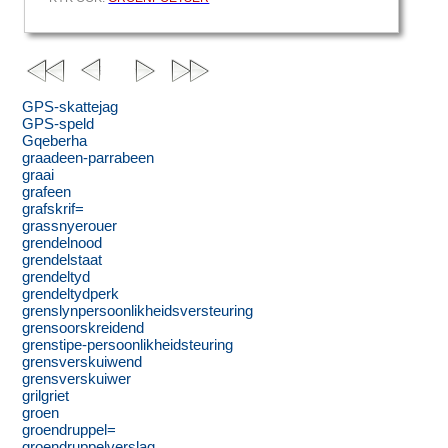
GPS-skattejag
GPS-speld
Gqeberha
graadeen-parrabeen
graai
grafeen
grafskrif=
grassnyerouer
grendelnood
grendelstaat
grendeltyd
grendeltydperk
grenslynpersoonlikheidsversteuring
grensoorskreidend
grenstipe-persoonlikheidsteuring
grensverskuiwend
grensverskuiwer
grilgriet
groen
groendruppel=
groendruppelverslag