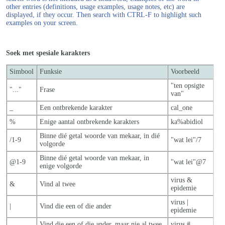
other entries (definitions, usage examples, usage notes, etc) are
displayed, if they occur. Then search with CTRL-F to highlight such
examples on your screen.
Soek met spesiale karakters
Simbool
Funksie
Voorbeeld
"ten opsigte
"..."
Frase
van"
_
Een ontbrekende karakter
cal_one
%
Enige aantal ontbrekende karakters
ka%abidiol
Binne dié getal woorde van mekaar, in dié
/1-9
"wat lei"/7
volgorde
Binne dié getal woorde van mekaar, in
@1-9
"wat lei"@7
enige volgorde
virus &
&
Vind al twee
epidemie
virus |
|
Vind die een of die ander
epidemie
Vind die een of die ander, maar nie al twe
e
virus #