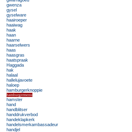
gwarragoed
gwenza
gysel
gyselware
haairoeper
haaiwag
haak
haan
haarne
haarselwers
haas
haasgras
haatspraak
Haggada
hak
halaal
hallelujavoete
haloep
hamburgerknoppie
hamburgermenu
hamster
hand
handblitser
handdrukverbod
handeklapkerk
handelsmerkambassadeur
handjel