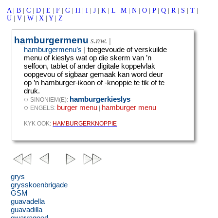
A
|
B
|
C
|
D
|
E
|
F
|
G
|
H
|
I
|
J
|
K
|
L
|
M
|
N
|
O
|
P
|
Q
|
R
|
S
|
T
|
U
|
V
|
W
|
X
|
Y
|
Z
h
a
mburgermenu
s.nw.
|
hamburgermenu’s
|
toegevoude of verskuilde
menu of kieslys wat op die skerm van ’n
selfoon, tablet of ander digitale koppelvlak
oopgevou of sigbaar gemaak kan word deur
op ’n hamburger-ikoon of -knoppie te tik of te
druk.
◌
hamburgerkieslys
SINONIEM(E):
◌
burger menu
hamburger menu
ENGELS:
|
KYK OOK:
HAMBURGERKNOPPIE
grys
grysskoenbrigade
GSM
guavadella
guavadilla