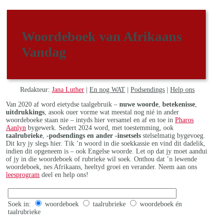
Woordeboek van Afrikaans
Vandag
Redakteur:
Jana Luther
|
En nog WAT
|
Podsendings
|
Help ons
Van 2020 af word eietydse taalgebruik –
nuwe woorde
,
betekenisse
,
uitdrukkings
, asook ouer vorme wat meestal nog nié in ander
woordeboeke staan nie – intyds hier versamel en af en toe in
Pharos
Aanlyn
bygewerk. Sedert 2024 word, met toestemming, ook
taalrubrieke
,
-podsendings en ander -insetsels
stelselmatig bygevoeg.
Dit kry jy slegs hier. Tik ’n woord in die soekkassie en vind dit dadelik,
indien dit opgeneem is – ook Engelse woorde. Let op dat jy moet aandui
of jy in die woordeboek of rubrieke wil soek. Onthou dat ’n lewende
woordeboek, nes Afrikaans, heeltyd groei en verander. Neem aan ons
leesprogram
deel en help ons!
Soek in:
woordeboek
taalrubrieke
woordeboek én
taalrubrieke