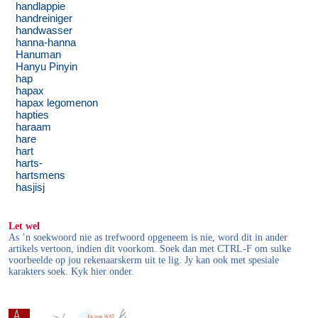
handlappie
handreiniger
handwasser
hanna-hanna
Hanuman
Hanyu Pinyin
hap
hapax
hapax legomenon
hapties
haraam
hare
hart
harts-
hartsmens
hasjisj
Let wel
As ’n soekwoord nie as trefwoord opgeneem is nie, word dit in ander
artikels vertoon, indien dit voorkom. Soek dan met CTRL-F om sulke
voorbeelde op jou rekenaarskerm uit te lig. Jy kan ook met spesiale
karakters soek. Kyk hier onder.