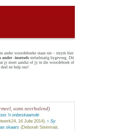
in ander woordeboeke staan nie – intyds hier
 ander -insetsels
stelselmatig bygevoeg. Dit
dat jy moet aandui of jy in die woordeboek of
deel en help ons!
ormeel, soms neerhalend)
 soos ’n onbeskaamde
›
twerk24, 16 Julie 2014).
Sy
was skaars
(Deborah Steinmair,