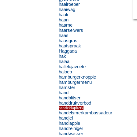
haairoeper
haaiwag
haak
haan
haarne
haarselwers
haas
haasgras
haatspraak
Haggada
hak
halaal
hallelujavoete
haloep
hamburgerknoppie
hamburgermenu
hamster
hand
handblitser
handdrukverbod
handeklapkerk
handelsmerkambassadeur
handjel
handlappie
handreiniger
handwasser