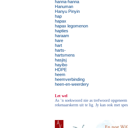
hanna-hanna
Hanuman
Hanyu Pinyin
hap
hapax
hapax legomenon
hapties
haraam
hare
hart
harts-
hartsmens
hasjisj
hayibo
HDPE
heem
heemverbinding
heen-en-weerdery
Let wel
As ’n soekwoord nie as trefwoord opgeneem i
rekenaarskerm uit te lig. Jy kan ook met spes