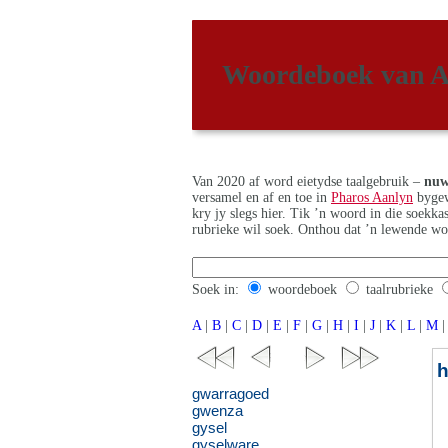
Woordeboek van A
Van 2020 af word eietydse taalgebruik –
nuw
versamel en af en toe in
Pharos Aanlyn
bygew
kry jy slegs hier. Tik ’n woord in die soekk
rubrieke wil soek. Onthou dat ’n lewende wo
Soek in:
woordeboek
taalrubrieke
A
|
B
|
C
|
D
|
E
|
F
|
G
|
H
|
I
|
J
|
K
|
L
|
M
|
gwarragoed
gwenza
gysel
gyselware