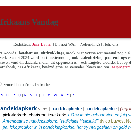
frikaans Vandag
Redakteur:
Jana Luther
|
En nog WAT
|
Podsendings
|
Help ons
e woorde
,
betekenisse
,
uitdrukkings
, asook ouer vorme wat meestal nog nié 
erk. Sedert 2024 word, met toestemming, ook
taalrubrieke
,
-podsendings en
assie en vind dit dadelik, indien dit opgeneem is – ook Engelse woorde. Let op 
ordeboek, nes Afrikaans, heeltyd groei en verander. Neem aan ons
leesprogram
woordeboek én taalrubrieke
N
|
O
|
P
|
Q
|
R
|
S
|
T
|
U
|
V
|
W
|
X
|
Y
|
Z
h
a
ndeklapkerk
s.nw.
(inf
|
handeklapkerke
|
handeklapkerkie
|
›
pinksterkerk
;
charismatiese kerk
:
Ons in die gehoor sing en juig
Amerikaanse handeklapkerk: “Halleluja! Halleluja!”
(Nico Luwes, Ne
pa, lekeprediker in ’n handeklapkerkie, het sy ma geslaan en geld 