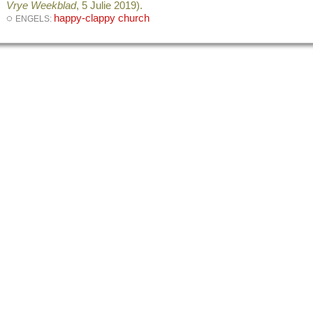
Vrye Weekblad
, 5 Julie 2019).
◌
happy-clappy church
ENGELS: