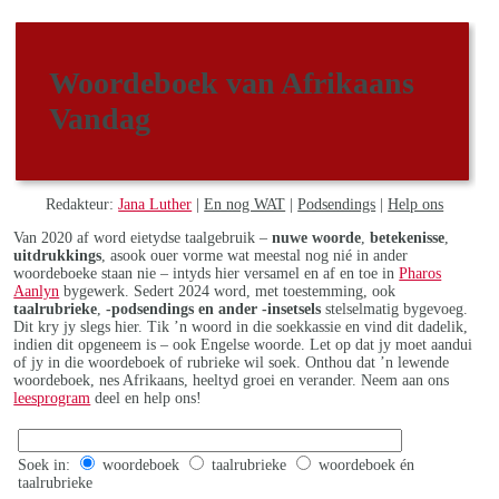
Woordeboek van Afrikaans
Vandag
Redakteur:
Jana Luther
|
En nog WAT
|
Podsendings
|
Help ons
Van 2020 af word eietydse taalgebruik –
nuwe woorde
,
betekenisse
,
uitdrukkings
, asook ouer vorme wat meestal nog nié in ander
woordeboeke staan nie – intyds hier versamel en af en toe in
Pharos
Aanlyn
bygewerk. Sedert 2024 word, met toestemming, ook
taalrubrieke
,
-podsendings en ander -insetsels
stelselmatig bygevoeg.
Dit kry jy slegs hier. Tik ’n woord in die soekkassie en vind dit dadelik,
indien dit opgeneem is – ook Engelse woorde. Let op dat jy moet aandui
of jy in die woordeboek of rubrieke wil soek. Onthou dat ’n lewende
woordeboek, nes Afrikaans, heeltyd groei en verander. Neem aan ons
leesprogram
deel en help ons!
Soek in:
woordeboek
taalrubrieke
woordeboek én
taalrubrieke