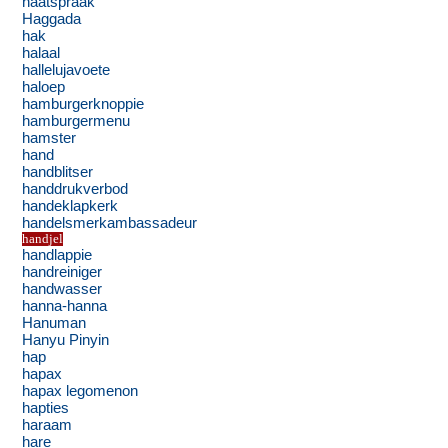
haatspraak
Haggada
hak
halaal
hallelujavoete
haloep
hamburgerknoppie
hamburgermenu
hamster
hand
handblitser
handdrukverbod
handeklapkerk
handelsmerkambassadeur
handjel
handlappie
handreiniger
handwasser
hanna-hanna
Hanuman
Hanyu Pinyin
hap
hapax
hapax legomenon
hapties
haraam
hare