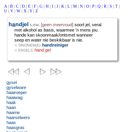
A
|
B
|
C
|
D
|
E
|
F
|
G
|
H
|
I
|
J
|
K
|
L
|
M
|
N
|
O
|
P
|
Q
|
R
|
S
|
T
|
U
|
V
|
W
|
X
|
Y
|
Z
h
a
ndjel
s.nw.
[geen meervoud]
soort jel, veral
met alkohol as basis, waarmee ’n mens jou
hande kan skoonmaak/ontsmet wanneer
seep en water nie beskikbaar is nie.
◌
handreiniger
SINONIEM(E):
◌
hand gel
ENGELS:
gysel
gyselware
haairoeper
haaiwag
haak
haan
haarne
haarselwers
haas
haasgras