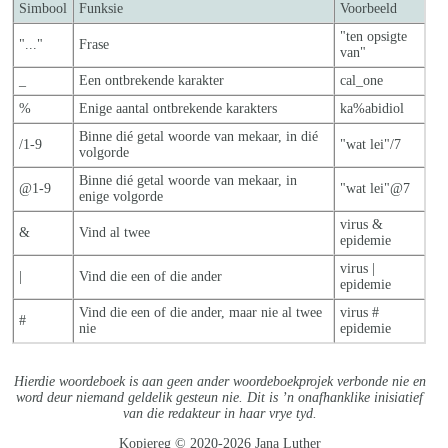
Simbool
Funksie
Voorbeeld
"ten opsigte
"..."
Frase
van"
_
Een ontbrekende karakter
cal_one
%
Enige aantal ontbrekende karakters
ka%abidiol
Binne dié getal woorde van mekaar, in dié
/1-9
"wat lei"/7
volgorde
Binne dié getal woorde van mekaar, in
@1-9
"wat lei"@7
enige volgorde
virus &
&
Vind al twee
epidemie
virus |
|
Vind die een of die ander
epidemie
Vind die een of die ander, maar nie al twe
e
virus #
#
nie
epidemie
Hierdie woordeboek is aan geen ander woordeboekprojek verbonde nie en
word deur niemand geldelik gesteun nie. Dit is ’n onafhanklike inisiatief
van die redakteur in haar vrye tyd.
Kopiereg © 2020-2026 Jana Luther