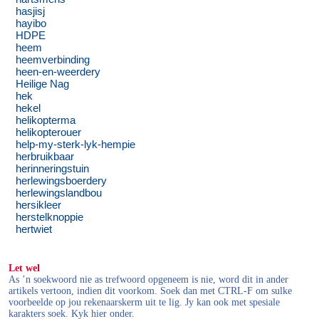
hasjisj
hayibo
HDPE
heem
heemverbinding
heen-en-weerdery
Heilige Nag
hek
hekel
helikopterma
helikopterouer
help-my-sterk-lyk-hempie
herbruikbaar
herinneringstuin
herlewingsboerdery
herlewingslandbou
hersikleer
herstelknoppie
hertwiet
Let wel
As ’n soekwoord nie as trefwoord opgeneem is nie, word dit in ander
artikels vertoon, indien dit voorkom. Soek dan met CTRL-F om sulke
voorbeelde op jou rekenaarskerm uit te lig. Jy kan ook met spesiale
karakters soek. Kyk hier onder.