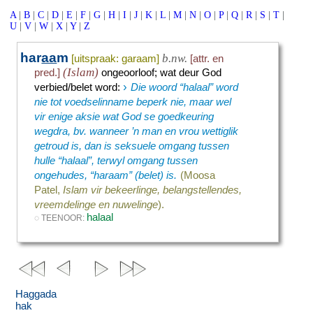
A
|
B
|
C
|
D
|
E
|
F
|
G
|
H
|
I
|
J
|
K
|
L
|
M
|
N
|
O
|
P
|
Q
|
R
|
S
|
T
|
U
|
V
|
W
|
X
|
Y
|
Z
har
aa
m
b.nw.
[uitspraak: garaam
]
[attr. en
(Islam)
pred.]
ongeoorloof
;
wat deur God
›
verbied/belet word
:
Die woord “halaal” word
nie tot voedselinname beperk nie, maar wel
vir enige aksie wat God se goedkeuring
wegdra, bv. wanneer ’n man en vrou wettiglik
getroud is, dan is seksuele omgang tussen
hulle “halaal”, terwyl omgang tussen
ongehudes, “haraam” (belet) is.
(Moosa
Patel,
Islam vir bekeerlinge, belangstellendes,
vreemdelinge en nuwelinge
).
halaal
◌ TEENOOR:
Haggada
hak