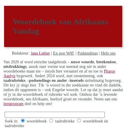
Woordeboek van Afrikaans
Vandag
Redakteur:
Jana Luther
|
En nog WAT
|
Podsendings
|
Help ons
Van 2020 af word eietydse taalgebruik –
nuwe woorde
,
betekenisse
,
uitdrukkings
, asook ouer vorme wat meestal nog nié in ander
woordeboeke staan nie – intyds hier versamel en af en toe in
Pharos
Aanlyn
bygewerk. Sedert 2024 word, met toestemming, ook
taalrubrieke
,
-podsendings en ander -insetsels
stelselmatig bygevoeg.
Dit kry jy slegs hier. Tik ’n woord in die soekkassie en vind dit dadelik,
indien dit opgeneem is – ook Engelse woorde. Let op dat jy moet aandui
of jy in die woordeboek of rubrieke wil soek. Onthou dat ’n lewende
woordeboek, nes Afrikaans, heeltyd groei en verander. Neem aan ons
leesprogram
deel en help ons!
Soek in:
woordeboek
taalrubrieke
woordeboek én
taalrubrieke