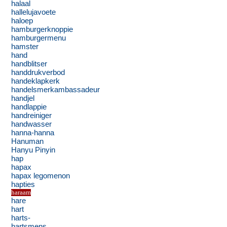
halaal
hallelujavoete
haloep
hamburgerknoppie
hamburgermenu
hamster
hand
handblitser
handdrukverbod
handeklapkerk
handelsmerkambassadeur
handjel
handlappie
handreiniger
handwasser
hanna-hanna
Hanuman
Hanyu Pinyin
hap
hapax
hapax legomenon
hapties
haraam
hare
hart
harts-
hartsmens