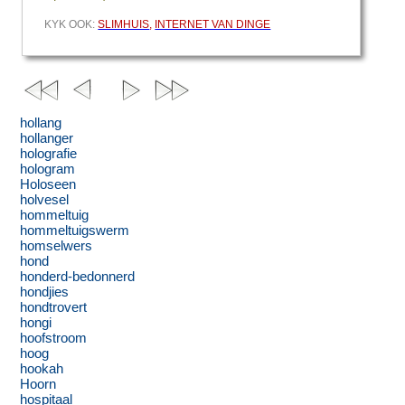
KYK OOK:
SLIMHUIS
,
INTERNET VAN DINGE
hollang
hollanger
holografie
hologram
Holoseen
holvesel
hommeltuig
hommeltuigswerm
homselwers
hond
honderd-bedonnerd
hondjies
hondtrovert
hongi
hoofstroom
hoog
hookah
Hoorn
hospitaal