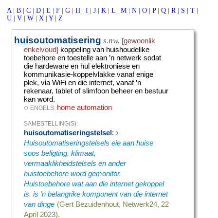
A
|
B
|
C
|
D
|
E
|
F
|
G
|
H
|
I
|
J
|
K
|
L
|
M
|
N
|
O
|
P
|
Q
|
R
|
S
|
T
|
U
|
V
|
W
|
X
|
Y
|
Z
h
ui
soutomatisering
s.nw.
[gewoonlik
enkelvoud]
koppeling van huishoudelike
toebehore en toestelle aan ’n netwerk sodat
die hardeware en hul elektroniese en
kommunikasie-koppelvlakke vanaf enige
plek, via WiFi en die internet, vanaf ’n
rekenaar, tablet of slimfoon beheer en bestuur
kan word.
◌
home automation
ENGELS:
SAMESTELLING(S):
›
huisoutomatiseringstelsel
:
Huisoutomatiseringstelsels eie aan huise
soos beligting, klimaat,
vermaaklikheidstelsels en ander
huistoebehore word gemonitor.
Huistoebehore wat aan die internet gekoppel
is, is ’n belangrike komponent van die internet
van dinge
(Gert Bezuidenhout, Netwerk24, 22
April 2023).