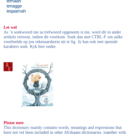
iemaan
ienagge
ieqaamah
Let wel
As ’n soekwoord nie as trefwoord opgeneem is nie, word dit in ander
artikels vertoon, indien dit voorkom. Soek dan met CTRL-F om sulke
voorbeelde op jou rekenaarskerm uit te lig. Jy kan ook met spesiale
karakters soek. Kyk hier onder.
Please note
This dictionary mainly contains words, meanings and expressions that
have not yet been included in other Afrikaans dictionaries, together with