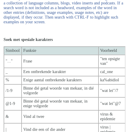
a collection of language columns, blogs, video inserts and podcasts. If a
search word is not included as a headword, examples of the word in
other entries (definitions, usage examples, usage notes, etc) are
displayed, if they occur. Then search with CTRL-F to highlight such
examples on your screen.
Soek met spesiale karakters
Simbool
Funksie
Voorbeeld
"ten opsigte
"..."
Frase
van"
_
Een ontbrekende karakter
cal_one
%
Enige aantal ontbrekende karakters
ka%abidiol
Binne dié getal woorde van mekaar, in dié
/1-9
"wat lei"/7
volgorde
Binne dié getal woorde van mekaar, in
@1-9
"wat lei"@7
enige volgorde
virus &
&
Vind al twee
epidemie
virus |
|
Vind die een of die ander
epidemie