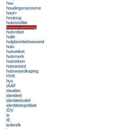
hou
houdingsrassisme
hout=
houtoog
hubristofilie
huisoutomatisering
huisrobot
hulle
hulpbronbehoewend
huts
hutsetiket
hutsmerk
hutsteken
hutswoord
hutswoordkaping
HVK
hys
IAAF
idealiter
identiteit
identiteitsdief
identiteitspolitiek
IDV
ie
IE
iederelk