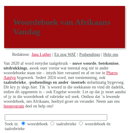
Woordeboek van Afrikaans
Vandag
Redakteur:
Jana Luther
|
En nog WAT
|
Podsendings
|
Help ons
Van 2020 af word eietydse taalgebruik –
nuwe woorde
,
betekenisse
,
uitdrukkings
, asook ouer vorme wat meestal nog nié in ander
woordeboeke staan nie – intyds hier versamel en af en toe in
Pharos
Aanlyn
bygewerk. Sedert 2024 word, met toestemming, ook
taalrubrieke
,
-podsendings en ander -insetsels
stelselmatig bygevoeg.
Dit kry jy slegs hier. Tik ’n woord in die soekkassie en vind dit dadelik,
indien dit opgeneem is – ook Engelse woorde. Let op dat jy moet aandui
of jy in die woordeboek of rubrieke wil soek. Onthou dat ’n lewende
woordeboek, nes Afrikaans, heeltyd groei en verander. Neem aan ons
leesprogram
deel en help ons!
Soek in:
woordeboek
taalrubrieke
woordeboek én
taalrubrieke