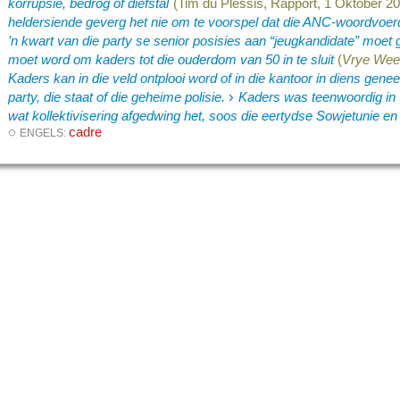
korrupsie, bedrog of diefstal
(Tim du Plessis, Rapport, 1 Oktober 20
heldersiende geverg het nie om te voorspel dat die ANC-woordvoerde
’n kwart van die party se senior posisies aan “jeugkandidate” moet g
moet word om kaders tot die ouderdom van 50 in te sluit
(
Vrye Wee
Kaders kan in die veld ontplooi word of in die kantoor in diens gen
›
party, die staat of die geheime polisie.
Kaders was teenwoordig in 
wat kollektivisering afgedwing het, soos die eertydse Sowjetunie e
◌
cadre
ENGELS: