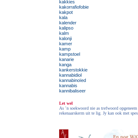
kakkies
kakorrafiofobie
kakpot
kala
kalender
kalipso
kalm
kalonji
kamer
kamp
kampstoel
kanarie
kanga
kankerstokkie
kannabidiol
kannabinoïed
kannabis
kannibaliseer
Let wel
As ’n soekwoord nie as trefwoord opgeneem i
rekenaarskerm uit te lig. Jy kan ook met spes