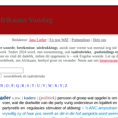
frikaans Vandag
Redakteur:
Jana Luther
|
En nog WAT
|
Podsendings
|
Help ons
e woorde
,
betekenisse
,
uitdrukkings
, asook ouer vorme wat meestal nog nié 
erk. Sedert 2024 word, met toestemming, ook
taalrubrieke
,
-podsendings en
assie en vind dit dadelik, indien dit opgeneem is – ook Engelse woorde. Let op 
ordeboek, nes Afrikaans, heeltyd groei en verander. Neem aan ons
leesprogram
woordeboek én taalrubrieke
N
|
O
|
P
|
Q
|
R
|
S
|
T
|
U
|
V
|
W
|
X
|
Y
|
Z
k
a
der
s.nw.
(politiek)
|
kaders
|
persoon of groep wat opgelei is om d
voer, wat die doelwitte van die party vurig ondersteun en lojaliteit
›
partyreëls en -regulasies stimuleer of afdwing
:
’n ANC-ampsdraer 
vrywillig sy of haar pos neerlê as dié in die hof aangekla word ween