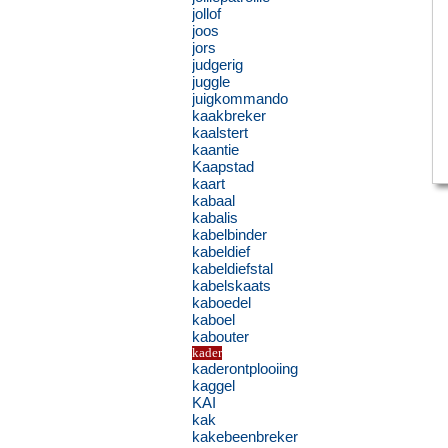
jollof
joos
jors
judgerig
juggle
juigkommando
kaakbreker
kaalstert
kaantie
Kaapstad
kaart
kabaal
kabalis
kabelbinder
kabeldief
kabeldiefstal
kabelskaats
kaboedel
kaboel
kabouter
kader
kaderontplooiing
kaggel
KAI
kak
kakebeenbreker