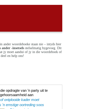
in ander woordeboeke staan nie – intyds hier
 ander -insetsels
stelselmatig bygevoeg. Dit
dat jy moet aandui of jy in die woordeboek of
deel en help ons!
ie opdragte van ’n party uit te
 en gehoorsaamheid aan
of ontplooide kader moet
s ’n ernstige oortreding soos