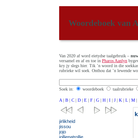
Woordeboek van A
Van 2020 af word eietydse taalgebruik –
nuw
versamel en af en toe in
Pharos Aanlyn
bygew
kry jy slegs hier. Tik ’n woord in die soekk
rubrieke wil soek. Onthou dat ’n lewende wo
Soek in:
woordeboek
taalrubrieke
A
|
B
|
C
|
D
|
E
|
F
|
G
|
H
|
I
|
J
|
K
|
L
|
M
|
jirlikheid
jissou
jojo
jolliepatrollie