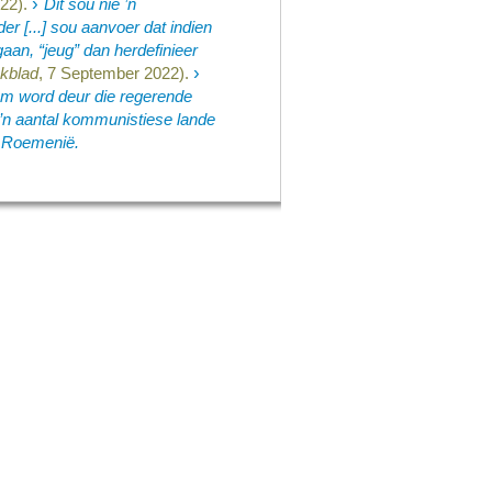
›
22).
Dit sou nie ’n
r [...] sou aanvoer dat indien
aan, “jeug” dan herdefinieer
›
kblad
, 7 September 2022).
eem word deur die regerende
’n aantal kommunistiese lande
n Roemenië.