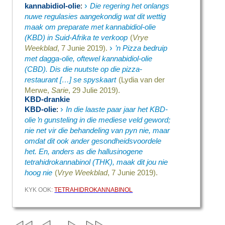
›
kannabidiol-olie
:
Die regering het onlangs
nuwe regulasies aangekondig wat dit wettig
maak om preparate met kannabidiol-olie
(KBD) in Suid-Afrika te verkoop
(
Vrye
›
Weekblad
, 7 Junie 2019).
’n Pizza bedruip
met dagga-olie, oftewel kannabidiol-olie
(CBD). Dis die nuutste op die pizza-
restaurant […] se spyskaart
(Lydia van der
Merwe,
Sarie
, 29 Julie 2019).
KBD-drankie
›
KBD-olie
:
In die laaste paar jaar het KBD-
olie ŉ gunsteling in die mediese veld geword;
nie net vir die behandeling van pyn nie, maar
omdat dit ook ander gesondheidsvoordele
het. En, anders as die hallusinogene
tetrahidrokannabinol (THK), maak dit jou nie
hoog nie
(
Vrye Weekblad
, 7 Junie 2019).
KYK OOK:
TETRAHIDROKANNABINOL