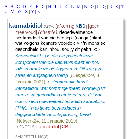
A
|
B
|
C
|
D
|
E
|
F
|
G
|
H
|
I
|
J
|
K
|
L
|
M
|
N
|
O
|
P
|
Q
|
R
|
S
|
T
|
U
|
V
|
W
|
X
|
Y
|
Z
kannab
i
diol
s.nw.
[afkorting
KBD
[geen
]
(chemie)
meervoud]
niebedwelmende
bestanddeel van die hennep- (dagga-)plant
wat volgens kenners voordele vir ’n mens se
›
gesondheid kan inhou, sou jy dit gebruik
:
Kannabidiol [...] is die nie-psigoaktiewe
komponent van die kannabis-plant en hou
talle voordele vir die liggaam in. Dit kan pyn,
stres en angstigheid verlig
(
Huisgenoot
, 8
›
Januarie 2021).
Hennep-olie bevat
kannabidiol, wat sommige meen voordelig vir
mense se gesondheid en herstel is. Dit kan
ook ’n klein hoeveelheid tetrahidrokannabinol
(THK), ’n aktiewe bestanddeel in
daggaprodukte vir ontspanning, bevat
(Netwerk24, 11 Januarie 2019).
◌
cannabidiol
CBD
ENGELS:
|
SAMESTELLING(S):