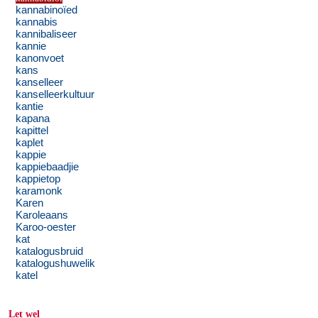
kannabinoïed
kannabis
kannibaliseer
kannie
kanonvoet
kans
kanselleer
kanselleerkultuur
kantie
kapana
kapittel
kaplet
kappie
kappiebaadjie
kappietop
karamonk
Karen
Karoleaans
Karoo-oester
kat
katalogusbruid
katalogushuwelik
katel
Let wel