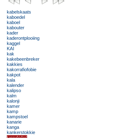
kabelskaats
kaboedel
kaboel
kabouter
kader
kaderontplooiing
kaggel
KAI
kak
kakebeenbreker
kakkies
kakorrafiofobie
kakpot
kala
kalender
kalipso
kalm
kalonji
kamer
kamp
kampstoel
kanarie
kanga
kankerstokkie
kannabidiol