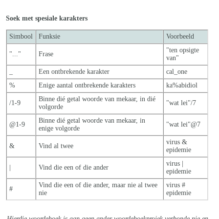
Soek met spesiale karakters
Simbool
Funksie
Voorbeeld
"ten opsigte
"..."
Frase
van"
_
Een ontbrekende karakter
cal_one
%
Enige aantal ontbrekende karakters
ka%abidiol
Binne dié getal woorde van mekaar, in dié
/1-9
"wat lei"/7
volgorde
Binne dié getal woorde van mekaar, in
@1-9
"wat lei"@7
enige volgorde
virus &
&
Vind al twee
epidemie
virus |
|
Vind die een of die ander
epidemie
Vind die een of die ander, maar nie al twe
e
virus #
#
nie
epidemie
Hierdie woordeboek is aan geen ander woordeboekprojek verbonde nie en