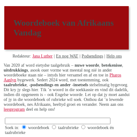
Woordeboek van Afrikaans
Vandag
Redakteur:
Jana Luther
|
En nog WAT
|
Podsendings
|
Help ons
Van 2020 af word eietydse taalgebruik –
nuwe woorde
,
betekenisse
,
uitdrukkings
, asook ouer vorme wat meestal nog nié in ander
woordeboeke staan nie – intyds hier versamel en af en toe in
Pharos
Aanlyn
bygewerk. Sedert 2024 word, met toestemming, ook
taalrubrieke
,
-podsendings en ander -insetsels
stelselmatig bygevoeg.
Dit kry jy slegs hier. Tik ’n woord in die soekkassie en vind dit dadelik,
indien dit opgeneem is – ook Engelse woorde. Let op dat jy moet aandui
of jy in die woordeboek of rubrieke wil soek. Onthou dat ’n lewende
woordeboek, nes Afrikaans, heeltyd groei en verander. Neem aan ons
leesprogram
deel en help ons!
Soek in:
woordeboek
taalrubrieke
woordeboek én
taalrubrieke