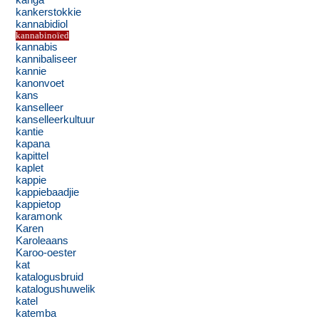
kanga
kankerstokkie
kannabidiol
kannabinoïed
kannabis
kannibaliseer
kannie
kanonvoet
kans
kanselleer
kanselleerkultuur
kantie
kapana
kapittel
kaplet
kappie
kappiebaadjie
kappietop
karamonk
Karen
Karoleaans
Karoo-oester
kat
katalogusbruid
katalogushuwelik
katel
katemba