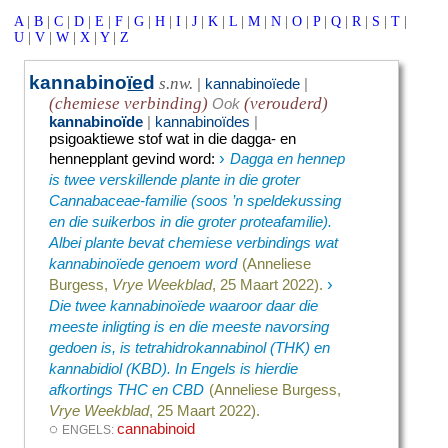
A
|
B
|
C
|
D
|
E
|
F
|
G
|
H
|
I
|
J
|
K
|
L
|
M
|
N
|
O
|
P
|
Q
|
R
|
S
|
T
|
U
|
V
|
W
|
X
|
Y
|
Z
kannabino
ïe
d
s.nw.
|
kannabinoïede
|
(chemiese verbinding)
(verouderd)
Ook
kannabinoïde
|
kannabinoïdes
|
psigoaktiewe stof wat in die dagga- en
›
hennepplant gevind word
:
Dagga en hennep
is twee verskillende plante in die groter
Cannabaceae-familie (soos ’n speldekussing
en die suikerbos in die groter proteafamilie).
Albei plante bevat chemiese verbindings wat
kannabinoïede genoem word
(Anneliese
›
Burgess,
Vrye Weekblad
, 25 Maart 2022).
Die twee kannabinoïede waaroor daar die
meeste inligting is en die meeste navorsing
gedoen is, is tetrahidrokannabinol (THK) en
kannabidiol (KBD). In Engels is hierdie
afkortings THC en CBD
(Anneliese Burgess,
Vrye Weekblad
, 25 Maart 2022).
◌
cannabinoid
ENGELS: