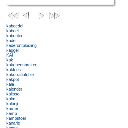
kaboedel
kaboel
kabouter
kader
kaderontplooiing
kaggel
KAI
kak
kakebeenbreker
kakkies
kakorrafiofobie
kakpot
kala
kalender
kalipso
kalm
kalonji
kamer
kamp
kampstoel
kanarie