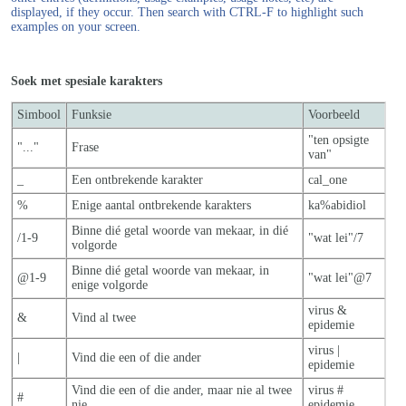
displayed, if they occur. Then search with CTRL-F to highlight such
examples on your screen.
Soek met spesiale karakters
Simbool
Funksie
Voorbeeld
"ten opsigte
"..."
Frase
van"
_
Een ontbrekende karakter
cal_one
%
Enige aantal ontbrekende karakters
ka%abidiol
Binne dié getal woorde van mekaar, in dié
/1-9
"wat lei"/7
volgorde
Binne dié getal woorde van mekaar, in
@1-9
"wat lei"@7
enige volgorde
virus &
&
Vind al twee
epidemie
virus |
|
Vind die een of die ander
epidemie
Vind die een of die ander, maar nie al twe
e
virus #
#
nie
epidemie