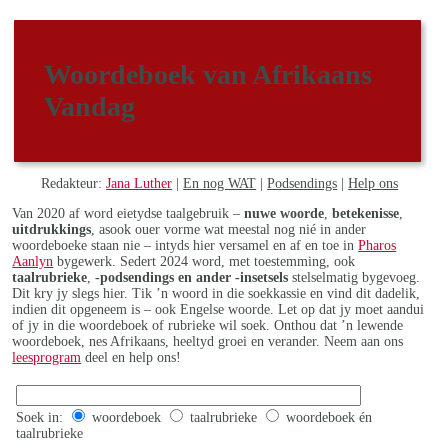
Woordeboek van Afrikaans
Vandag
Redakteur:
Jana Luther
|
En nog WAT
|
Podsendings
|
Help ons
Van 2020 af word eietydse taalgebruik –
nuwe woorde
,
betekenisse
,
uitdrukkings
, asook ouer vorme wat meestal nog nié in ander
woordeboeke staan nie – intyds hier versamel en af en toe in
Pharos
Aanlyn
bygewerk. Sedert 2024 word, met toestemming, ook
taalrubrieke
,
-podsendings en ander -insetsels
stelselmatig bygevoeg.
Dit kry jy slegs hier. Tik ’n woord in die soekkassie en vind dit dadelik,
indien dit opgeneem is – ook Engelse woorde. Let op dat jy moet aandui
of jy in die woordeboek of rubrieke wil soek. Onthou dat ’n lewende
woordeboek, nes Afrikaans, heeltyd groei en verander. Neem aan ons
leesprogram
deel en help ons!
Soek in:
woordeboek
taalrubrieke
woordeboek én
taalrubrieke