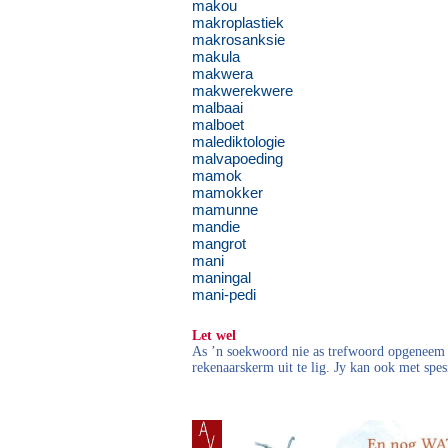
makou
makroplastiek
makrosanksie
makula
makwera
makwerekwere
malbaai
malboet
malediktologie
malvapoeding
mamok
mamokker
mamunne
mandie
mangrot
mani
maningal
mani-pedi
Let wel
As ’n soekwoord nie as trefwoord opgeneem i
rekenaarskerm uit te lig. Jy kan ook met spes