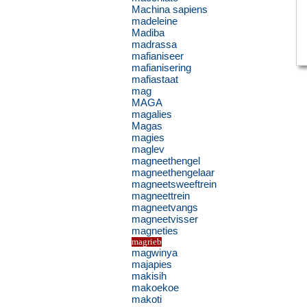
Machina sapiens
madeleine
Madiba
madrassa
mafianiseer
mafianisering
mafiastaat
mag
MAGA
magalies
Magas
magies
maglev
magneethengel
magneethengelaar
magneetsweeftrein
magneettrein
magneetvangs
magneetvisser
magneties
magrieb
magwinya
majapies
makisih
makoekoe
makoti