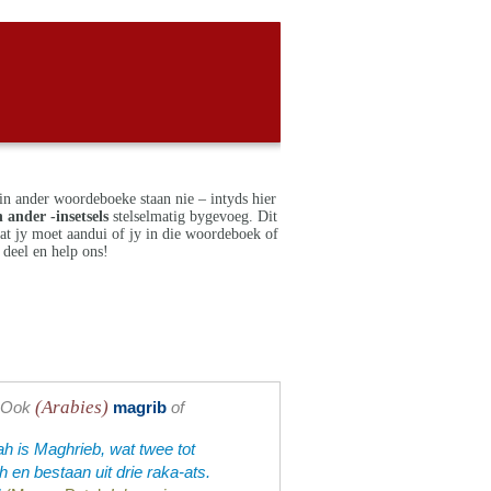
in ander woordeboeke staan nie – intyds hier
 ander -insetsels
stelselmatig bygevoeg. Dit
dat jy moet aandui of jy in die woordeboek of
deel en help ons!
(Arabies)
Ook
magrib
of
ah is Maghrieb, wat twee tot
en bestaan uit drie raka-ats.