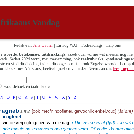
frikaans Vandag
Redakteur:
Jana Luther
|
En nog WAT
|
Podsendings
|
Help ons
e woorde
,
betekenisse
,
uitdrukkings
, asook ouer vorme wat meestal nog nié 
erk. Sedert 2024 word, met toestemming, ook
taalrubrieke
,
-podsendings en
assie en vind dit dadelik, indien dit opgeneem is – ook Engelse woorde. Let op 
ordeboek, nes Afrikaans, heeltyd groei en verander. Neem aan ons
leesprogram
woordeboek én taalrubrieke
N
|
O
|
P
|
Q
|
R
|
S
|
T
|
U
|
V
|
W
|
X
|
Y
|
Z
agrieb
s.nw.
(Islam)
[ook met ’n hoofletter, gewoonlik enkelvoud]
maghrieb
›
vierde verpligte gebed van die dag
:
Die vierde waqt (tyd) van sala
drie minute na sonsondergang gedoen word. Dit is die skemersalaah 