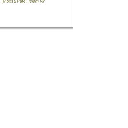
d
(Moosa Patel,
Islam vir