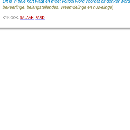
Dit is ’n baie kort waqt en moet voltooi word voordat dit donker wor
bekeerlinge, belangstellendes, vreemdelinge en nuwelinge
).
KYK OOK:
SALAAH
,
FARD