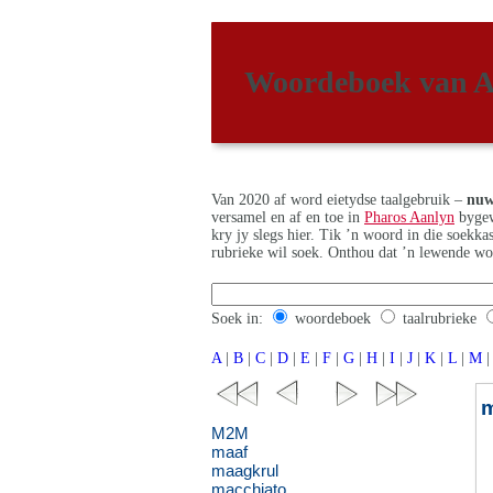
Woordeboek van A
Van 2020 af word eietydse taalgebruik –
nuw
versamel en af en toe in
Pharos Aanlyn
bygew
kry jy slegs hier. Tik ’n woord in die soekk
rubrieke wil soek. Onthou dat ’n lewende wo
Soek in:
woordeboek
taalrubrieke
A
|
B
|
C
|
D
|
E
|
F
|
G
|
H
|
I
|
J
|
K
|
L
|
M
|
m
M2M
maaf
maagkrul
macchiato