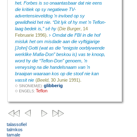
het. Forbes is so onaantasbaar dat nie eens
die kritiek op sy negatiewe TV-
advertensieveldtog ’n invloed op sy
gewildheid het nie. “Dit lyk of hy met ’n Teflon-
laag bedek is,” sê hy
(
Die Burger
, 14
›
Februarie 1996).
Omdat die FBI in die hof
misluk het om misdade aan die vyftigjarige
[John] Gotti (wat as die “enigste oorblywende
werklike Mafia-Don” beskou is) vas te knoop,
word hy die “Teflon-Don” genoem, ’n
verwysing na die handelsnaam van ’n
braaipan waaraan kos op die stoof nie kan
vassit nie
(
Beeld
, 30 Junie 1991).
◌
glibberig
SINONIEM(E):
◌
Teflon
ENGELS:
talassofiel
talmkos
tamale