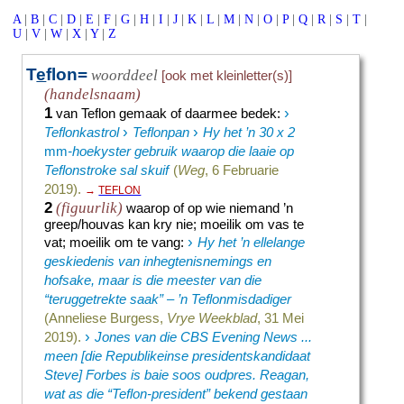
A
|
B
|
C
|
D
|
E
|
F
|
G
|
H
|
I
|
J
|
K
|
L
|
M
|
N
|
O
|
P
|
Q
|
R
|
S
|
T
|
U
|
V
|
W
|
X
|
Y
|
Z
T
e
flon=
woorddeel
[ook met kleinletter(s)]
(handelsnaam)
1
›
van Teflon gemaak of daarmee bedek
:
›
›
Teflonkastrol
Teflonpan
Hy het ’n 30 x 2
mm
-hoekyster gebruik waarop die laaie op
Teflonstroke sal skuif
(
Weg
, 6 Februarie
2019).
→
TEFLON
2
(figuurlik)
waarop of op wie niemand ’n
greep/houvas kan kry nie
;
moeilik om vas te
›
vat
;
moeilik om te vang
:
Hy het ’n ellelange
geskiedenis van inhegtenisnemings en
hofsake, maar is die meester van die
“teruggetrekte saak” – ’n Teflonmisdadiger
(Anneliese Burgess,
Vrye Weekblad
, 31 Mei
›
2019).
Jones van die CBS Evening News ...
meen [die Republikeinse presidentskandidaat
Steve] Forbes is baie soos oudpres. Reagan,
wat as die “Teflon-president” bekend gestaan