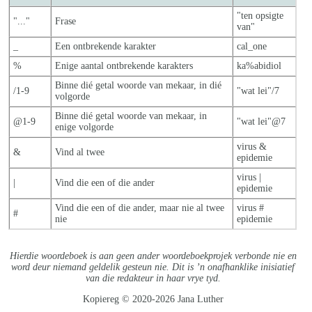
"ten opsigte
"..."
Frase
van"
_
Een ontbrekende karakter
cal_one
%
Enige aantal ontbrekende karakters
ka%abidiol
Binne dié getal woorde van mekaar, in dié
/1-9
"wat lei"/7
volgorde
Binne dié getal woorde van mekaar, in
@1-9
"wat lei"@7
enige volgorde
virus &
&
Vind al twee
epidemie
virus |
|
Vind die een of die ander
epidemie
Vind die een of die ander, maar nie al twe
e
virus #
#
nie
epidemie
Hierdie woordeboek is aan geen ander woordeboekprojek verbonde nie en
word deur niemand geldelik gesteun nie. Dit is ’n onafhanklike inisiatief
van die redakteur in haar vrye tyd.
Kopiereg © 2020-2026 Jana Luther