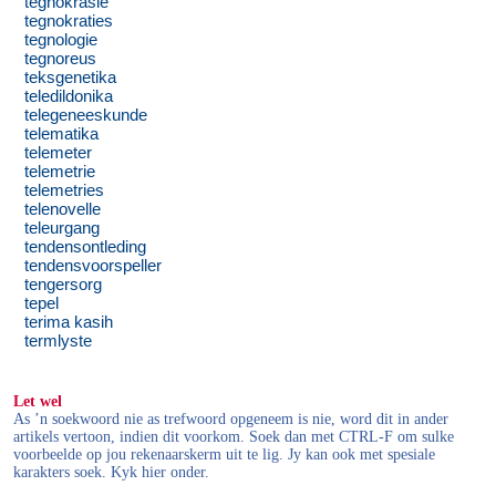
tegnokrasie
tegnokraties
tegnologie
tegnoreus
teksgenetika
teledildonika
telegeneeskunde
telematika
telemeter
telemetrie
telemetries
telenovelle
teleurgang
tendensontleding
tendensvoorspeller
tengersorg
tepel
terima kasih
termlyste
Let wel
As ’n soekwoord nie as trefwoord opgeneem is nie, word dit in ander
artikels vertoon, indien dit voorkom. Soek dan met CTRL-F om sulke
voorbeelde op jou rekenaarskerm uit te lig. Jy kan ook met spesiale
karakters soek. Kyk hier onder.