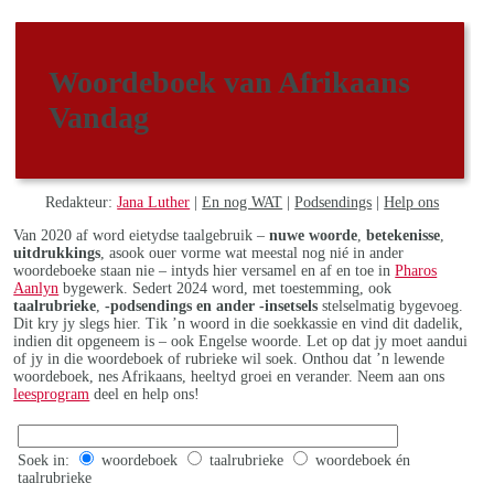
Woordeboek van Afrikaans
Vandag
Redakteur:
Jana Luther
|
En nog WAT
|
Podsendings
|
Help ons
Van 2020 af word eietydse taalgebruik –
nuwe woorde
,
betekenisse
,
uitdrukkings
, asook ouer vorme wat meestal nog nié in ander
woordeboeke staan nie – intyds hier versamel en af en toe in
Pharos
Aanlyn
bygewerk. Sedert 2024 word, met toestemming, ook
taalrubrieke
,
-podsendings en ander -insetsels
stelselmatig bygevoeg.
Dit kry jy slegs hier. Tik ’n woord in die soekkassie en vind dit dadelik,
indien dit opgeneem is – ook Engelse woorde. Let op dat jy moet aandui
of jy in die woordeboek of rubrieke wil soek. Onthou dat ’n lewende
woordeboek, nes Afrikaans, heeltyd groei en verander. Neem aan ons
leesprogram
deel en help ons!
Soek in:
woordeboek
taalrubrieke
woordeboek én
taalrubrieke