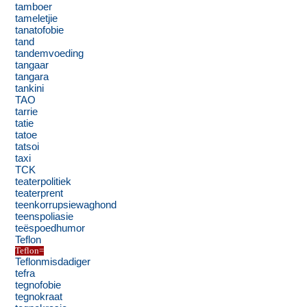
tamboer
tameletjie
tanatofobie
tand
tandemvoeding
tangaar
tangara
tankini
TAO
tarrie
tatie
tatoe
tatsoi
taxi
TCK
teaterpolitiek
teaterprent
teenkorrupsiewaghond
teenspoliasie
teëspoedhumor
Teflon
Teflon=
Teflonmisdadiger
tefra
tegnofobie
tegnokraat