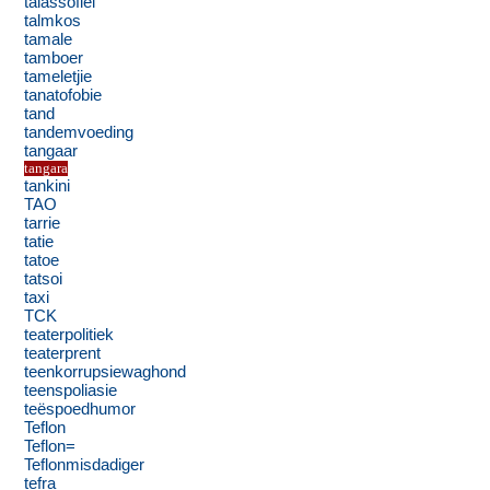
talassofiel
talmkos
tamale
tamboer
tameletjie
tanatofobie
tand
tandemvoeding
tangaar
tangara
tankini
TAO
tarrie
tatie
tatoe
tatsoi
taxi
TCK
teaterpolitiek
teaterprent
teenkorrupsiewaghond
teenspoliasie
teëspoedhumor
Teflon
Teflon=
Teflonmisdadiger
tefra