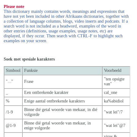
Please note
This dictionary mainly contains words, meanings and expressions that
have not yet been included in other Afrikaans dictionaries, together with
a collection of language columns, blogs, video inserts and podcasts. If a
search word is not included as a headword, examples of the word in
other entries (definitions, usage examples, usage notes, etc) are
displayed, if they occur. Then search with CTRL-F to highlight such
examples on your screen.
Soek met spesiale karakters
Simbool
Funksie
Voorbeeld
"ten opsigte
"..."
Frase
van"
_
Een ontbrekende karakter
cal_one
%
Enige aantal ontbrekende karakters
ka%abidiol
Binne dié getal woorde van mekaar, in dié
/1-9
"wat lei"/7
volgorde
Binne dié getal woorde van mekaar, in
@1-9
"wat lei"@7
enige volgorde
virus &