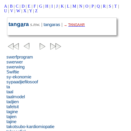
A
|
B
|
C
|
D
|
E
|
F
|
G
|
H
|
I
|
J
|
K
|
L
|
M
|
N
|
O
|
P
|
Q
|
R
|
S
|
T
|
U
|
V
|
W
|
X
|
Y
|
Z
tang
a
ra
s.nw.
|
tangaras
|
→
TANGAAR
swerfprogram
swerwer
swerwing
Swiftie
sy-ekonomie
sypaadjiefilosoof
ta
taal
taalmodel
tadjien
tafelsit
tagine
tajien
tajine
takotsubo-kardiomiopatie