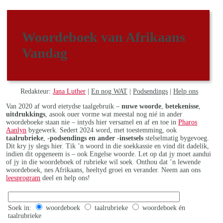
Woordeboek van Afrikaans
Vandag
Redakteur:
Jana Luther
|
En nog WAT
|
Podsendings
|
Help ons
Van 2020 af word eietydse taalgebruik –
nuwe woorde
,
betekenisse
,
uitdrukkings
, asook ouer vorme wat meestal nog nié in ander
woordeboeke staan nie – intyds hier versamel en af en toe in
Pharos
Aanlyn
bygewerk. Sedert 2024 word, met toestemming, ook
taalrubrieke
,
-podsendings en ander -insetsels
stelselmatig bygevoeg.
Dit kry jy slegs hier. Tik ’n woord in die soekkassie en vind dit dadelik,
indien dit opgeneem is – ook Engelse woorde. Let op dat jy moet aandui
of jy in die woordeboek of rubrieke wil soek. Onthou dat ’n lewende
woordeboek, nes Afrikaans, heeltyd groei en verander. Neem aan ons
leesprogram
deel en help ons!
Soek in:
woordeboek
taalrubrieke
woordeboek én
taalrubrieke