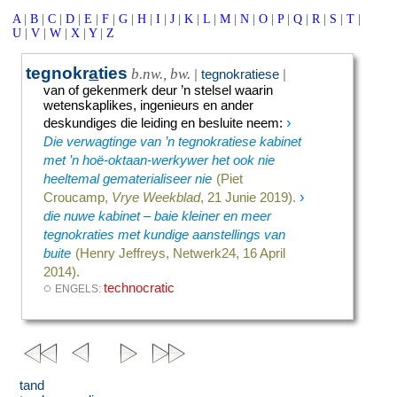
A
|
B
|
C
|
D
|
E
|
F
|
G
|
H
|
I
|
J
|
K
|
L
|
M
|
N
|
O
|
P
|
Q
|
R
|
S
|
T
|
U
|
V
|
W
|
X
|
Y
|
Z
tegnokr
a
ties
b.nw., bw.
|
tegnokratiese
|
van of gekenmerk deur ’n stelsel waarin
wetenskaplikes, ingenieurs en ander
›
deskundiges die leiding en besluite neem
:
Die verwagtinge van ’n tegnokratiese kabinet
met ’n hoë-oktaan-werkywer het ook nie
heeltemal gematerialiseer nie
(Piet
›
Croucamp,
Vrye Weekblad
, 21 Junie 2019).
die nuwe kabinet – baie kleiner en meer
tegnokraties met kundige aanstellings van
buite
(Henry Jeffreys, Netwerk24, 16 April
2014).
◌
technocratic
ENGELS:
tand