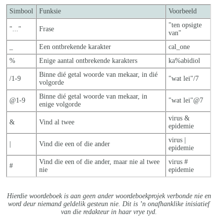
Simbool
Funksie
Voorbeeld
"ten opsigte
"..."
Frase
van"
_
Een ontbrekende karakter
cal_one
%
Enige aantal ontbrekende karakters
ka%abidiol
Binne dié getal woorde van mekaar, in dié
/1-9
"wat lei"/7
volgorde
Binne dié getal woorde van mekaar, in
@1-9
"wat lei"@7
enige volgorde
virus &
&
Vind al twee
epidemie
virus |
|
Vind die een of die ander
epidemie
Vind die een of die ander, maar nie al twe
e
virus #
#
nie
epidemie
Hierdie woordeboek is aan geen ander woordeboekprojek verbonde nie en
word deur niemand geldelik gesteun nie. Dit is ’n onafhanklike inisiatief
van die redakteur in haar vrye tyd.