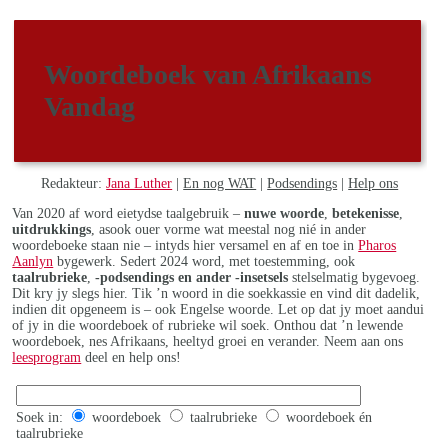
Woordeboek van Afrikaans
Vandag
Redakteur:
Jana Luther
|
En nog WAT
|
Podsendings
|
Help ons
Van 2020 af word eietydse taalgebruik –
nuwe woorde
,
betekenisse
,
uitdrukkings
, asook ouer vorme wat meestal nog nié in ander
woordeboeke staan nie – intyds hier versamel en af en toe in
Pharos
Aanlyn
bygewerk. Sedert 2024 word, met toestemming, ook
taalrubrieke
,
-podsendings en ander -insetsels
stelselmatig bygevoeg.
Dit kry jy slegs hier. Tik ’n woord in die soekkassie en vind dit dadelik,
indien dit opgeneem is – ook Engelse woorde. Let op dat jy moet aandui
of jy in die woordeboek of rubrieke wil soek. Onthou dat ’n lewende
woordeboek, nes Afrikaans, heeltyd groei en verander. Neem aan ons
leesprogram
deel en help ons!
Soek in:
woordeboek
taalrubrieke
woordeboek én
taalrubrieke