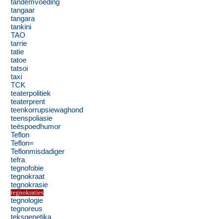
tandemvoeding
tangaar
tangara
tankini
TAO
tarrie
tatie
tatoe
tatsoi
taxi
TCK
teaterpolitiek
teaterprent
teenkorrupsiewaghond
teenspoliasie
teëspoedhumor
Teflon
Teflon=
Teflonmisdadiger
tefra
tegnofobie
tegnokraat
tegnokrasie
tegnokraties
tegnologie
tegnoreus
teksgenetika