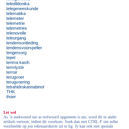
teledildonika
telegeneeskunde
telematika
telemeter
telemetrie
telemetries
telenovelle
teleurgang
tendensontleding
tendensvoorspeller
tengersorg
tepel
terima kasih
termlyste
terroir
terugvoer
terugvoering
tetrahidrokannabinol
THK
thoer
Let wel
As ’n soekwoord nie as trefwoord opgeneem is nie, word dit in ander
artikels vertoon, indien dit voorkom. Soek dan met CTRL-F om sulke
voorbeelde op jou rekenaarskerm uit te lig. Jy kan ook met spesiale