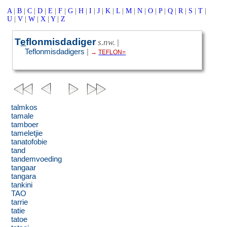
A
|
B
|
C
|
D
|
E
|
F
|
G
|
H
|
I
|
J
|
K
|
L
|
M
|
N
|
O
|
P
|
Q
|
R
|
S
|
T
|
U
|
V
|
W
|
X
|
Y
|
Z
T
e
flonmisdadiger
s.nw.
|
Teflonmisdadigers
|
→
TEFLON=
talmkos
tamale
tamboer
tameletjie
tanatofobie
tand
tandemvoeding
tangaar
tangara
tankini
TAO
tarrie
tatie
tatoe