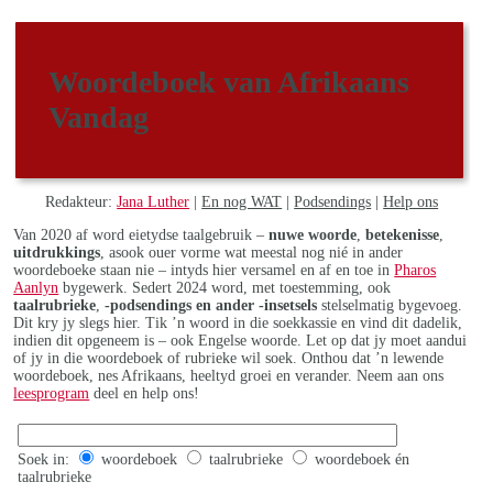
Woordeboek van Afrikaans
Vandag
Redakteur:
Jana Luther
|
En nog WAT
|
Podsendings
|
Help ons
Van 2020 af word eietydse taalgebruik –
nuwe woorde
,
betekenisse
,
uitdrukkings
, asook ouer vorme wat meestal nog nié in ander
woordeboeke staan nie – intyds hier versamel en af en toe in
Pharos
Aanlyn
bygewerk. Sedert 2024 word, met toestemming, ook
taalrubrieke
,
-podsendings en ander -insetsels
stelselmatig bygevoeg.
Dit kry jy slegs hier. Tik ’n woord in die soekkassie en vind dit dadelik,
indien dit opgeneem is – ook Engelse woorde. Let op dat jy moet aandui
of jy in die woordeboek of rubrieke wil soek. Onthou dat ’n lewende
woordeboek, nes Afrikaans, heeltyd groei en verander. Neem aan ons
leesprogram
deel en help ons!
Soek in:
woordeboek
taalrubrieke
woordeboek én
taalrubrieke