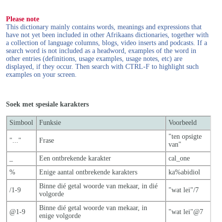
Please note
This dictionary mainly contains words, meanings and expressions that
have not yet been included in other Afrikaans dictionaries, together with
a collection of language columns, blogs, video inserts and podcasts. If a
search word is not included as a headword, examples of the word in
other entries (definitions, usage examples, usage notes, etc) are
displayed, if they occur. Then search with CTRL-F to highlight such
examples on your screen.
Soek met spesiale karakters
Simbool
Funksie
Voorbeeld
"ten opsigte
"..."
Frase
van"
_
Een ontbrekende karakter
cal_one
%
Enige aantal ontbrekende karakters
ka%abidiol
Binne dié getal woorde van mekaar, in dié
/1-9
"wat lei"/7
volgorde
Binne dié getal woorde van mekaar, in
@1-9
"wat lei"@7
enige volgorde