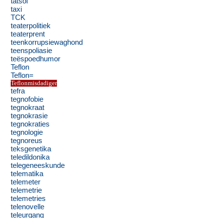
tatsoi
taxi
TCK
teaterpolitiek
teaterprent
teenkorrupsiewaghond
teenspoliasie
teëspoedhumor
Teflon
Teflon=
Teflonmisdadiger
tefra
tegnofobie
tegnokraat
tegnokrasie
tegnokraties
tegnologie
tegnoreus
teksgenetika
teledildonika
telegeneeskunde
telematika
telemeter
telemetrie
telemetries
telenovelle
teleurgang