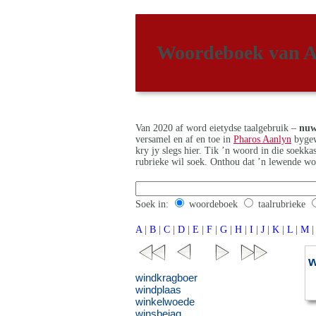
Woordeboek van A
Van 2020 af word eietydse taalgebruik –
nuw
versamel en af en toe in
Pharos Aanlyn
bygew
kry jy slegs hier. Tik ’n woord in die soekk
rubrieke wil soek. Onthou dat ’n lewende wo
Soek in:
woordeboek
taalrubrieke
A
|
B
|
C
|
D
|
E
|
F
|
G
|
H
|
I
|
J
|
K
|
L
|
M
|
windkragboer
windplaas
winkelwoede
winsbejag