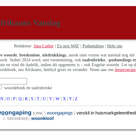
frikaans Vandag
Redakteur:
Jana Luther
|
En nog WAT
|
Podsendings
|
Help ons
e woorde
,
betekenisse
,
uitdrukkings
, asook ouer vorme wat meestal nog nié 
erk. Sedert 2024 word, met toestemming, ook
taalrubrieke
,
-podsendings en
assie en vind dit dadelik, indien dit opgeneem is – ook Engelse woorde. Let op 
ordeboek, nes Afrikaans, heeltyd groei en verander. Neem aan ons
leesprogram
woordeboek én taalrubrieke
N
|
O
|
P
|
Q
|
R
|
S
|
T
|
U
|
V
|
W
|
X
|
Y
|
Z
w
oo
ngaping
s.nw.
|
woongapings
|
verskil in huismarkgeleenthed
◌
woonkloof
SINONIEM(E):