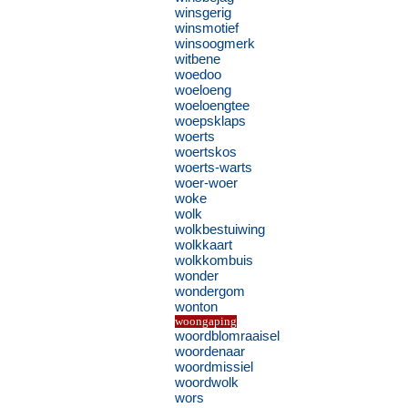
winsgerig
winsmotief
winsoogmerk
witbene
woedoo
woeloeng
woeloengtee
woepsklaps
woerts
woertskos
woerts-warts
woer-woer
woke
wolk
wolkbestuiwing
wolkkaart
wolkkombuis
wonder
wondergom
wonton
woongaping
woordblomraaisel
woordenaar
woordmissiel
woordwolk
wors