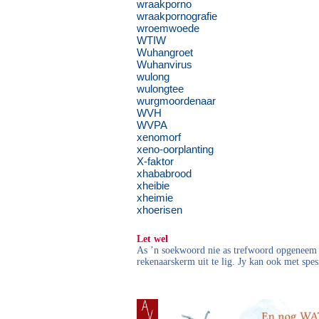
wraakporno
wraakpornografie
wroemwoede
WTIW
Wuhangroet
Wuhanvirus
wulong
wulongtee
wurgmoordenaar
WVH
WVPA
xenomorf
xeno-oorplanting
X-faktor
xhababrood
xheibie
xheimie
xhoerisen
Let wel
As ’n soekwoord nie as trefwoord opgeneem i
rekenaarskerm uit te lig. Jy kan ook met spes