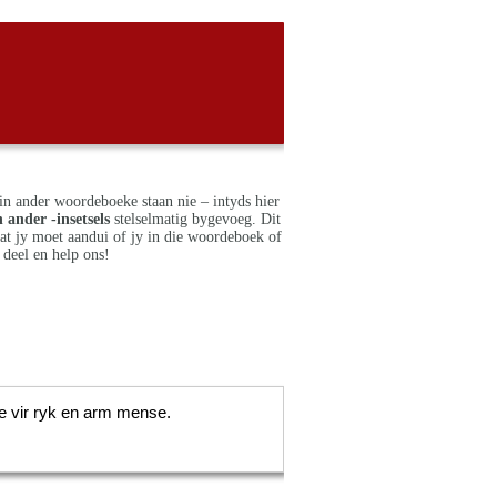
in ander woordeboeke staan nie – intyds hier
 ander -insetsels
stelselmatig bygevoeg. Dit
dat jy moet aandui of jy in die woordeboek of
deel en help ons!
e vir ryk en arm mense.