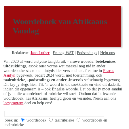
Woordeboek van Afrikaans
Vandag
Redakteur:
Jana Luther
|
En nog WAT
|
Podsendings
|
Help ons
Van 2020 af word eietydse taalgebruik –
nuwe woorde
,
betekenisse
,
uitdrukkings
, asook ouer vorme wat meestal nog nié in ander
woordeboeke staan nie – intyds hier versamel en af en toe in
Pharos
Aanlyn
bygewerk. Sedert 2024 word, met toestemming, ook
taalrubrieke
,
-podsendings en ander -insetsels
stelselmatig bygevoeg.
Dit kry jy slegs hier. Tik ’n woord in die soekkassie en vind dit dadelik,
indien dit opgeneem is – ook Engelse woorde. Let op dat jy moet aandui
of jy in die woordeboek of rubrieke wil soek. Onthou dat ’n lewende
woordeboek, nes Afrikaans, heeltyd groei en verander. Neem aan ons
leesprogram
deel en help ons!
Soek in:
woordeboek
taalrubrieke
woordeboek én
taalrubrieke