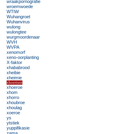
wraakpornografie
wroemwoede
WTIW
Wuhangroet
Wuhanvirus
wulong
wulongtee
wurgmoordenaar
WVH
WVPA
xenomorf
xeno-oorplanting
X-faktor
xhababrood
xheibie
xheimie
xhoerisen
xhoeroe
xhom
xhorro
xhoubroe
xhoulag
xoeroe
ys
ytstiek
yuppifikasie
zama