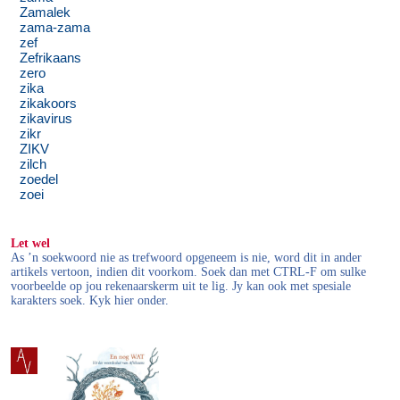
Zamalek
zama-zama
zef
Zefrikaans
zero
zika
zikakoors
zikavirus
zikr
ZIKV
zilch
zoedel
zoei
Let wel
As ’n soekwoord nie as trefwoord opgeneem is nie, word dit in ander
artikels vertoon, indien dit voorkom. Soek dan met CTRL-F om sulke
voorbeelde op jou rekenaarskerm uit te lig. Jy kan ook met spesiale
karakters soek. Kyk hier onder.