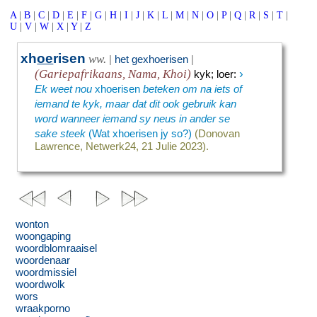
A
|
B
|
C
|
D
|
E
|
F
|
G
|
H
|
I
|
J
|
K
|
L
|
M
|
N
|
O
|
P
|
Q
|
R
|
S
|
T
|
U
|
V
|
W
|
X
|
Y
|
Z
xh
oe
risen
ww.
|
het gexhoerisen
|
›
(Gariepafrikaans, Nama, Khoi)
kyk
;
loer
:
Ek weet nou
xhoerisen
beteken om na iets of
iemand te kyk, maar dat dit ook gebruik kan
word wanneer iemand sy neus in ander se
sake steek
(Wat xhoerisen jy so?)
(Donovan
Lawrence, Netwerk24, 21 Julie 2023).
wonton
woongaping
woordblomraaisel
woordenaar
woordmissiel
woordwolk
wors
wraakporno