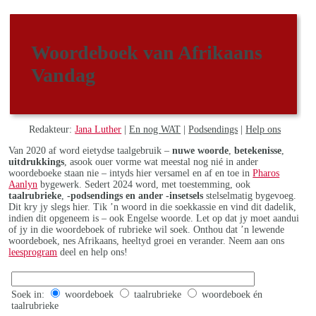
Woordeboek van Afrikaans
Vandag
Redakteur:
Jana Luther
|
En nog WAT
|
Podsendings
|
Help ons
Van 2020 af word eietydse taalgebruik –
nuwe woorde
,
betekenisse
,
uitdrukkings
, asook ouer vorme wat meestal nog nié in ander
woordeboeke staan nie – intyds hier versamel en af en toe in
Pharos
Aanlyn
bygewerk. Sedert 2024 word, met toestemming, ook
taalrubrieke
,
-podsendings en ander -insetsels
stelselmatig bygevoeg.
Dit kry jy slegs hier. Tik ’n woord in die soekkassie en vind dit dadelik,
indien dit opgeneem is – ook Engelse woorde. Let op dat jy moet aandui
of jy in die woordeboek of rubrieke wil soek. Onthou dat ’n lewende
woordeboek, nes Afrikaans, heeltyd groei en verander. Neem aan ons
leesprogram
deel en help ons!
Soek in:
woordeboek
taalrubrieke
woordeboek én
taalrubrieke