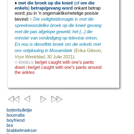
♦
met die broek op die knieë
(of
om die
enkels
)
betrap/gevang word
onkant betrap
word
;
jou in ’n ongemaklike/netelige posisie
›
bevind
:
Die veiligheidsmagte is met die
spreekwoordelike broek op die knieë gevang
met die pas afgelope geweld, het [...] die
minster van verdediging op televisie erken.
En nou is dieselfde broek om die enkels met
ons ontplooiing in Mosambiek
(Erika Gibson,
Vrye Weekblad
, 30 Julie 2021).
◌
be/get caught with one’s pants
ENGELS:
down
be/get caught with one’s pants around
|
the ankles
botterbulletjie
boumafia
boyfriend
bra
brabbelmiekser