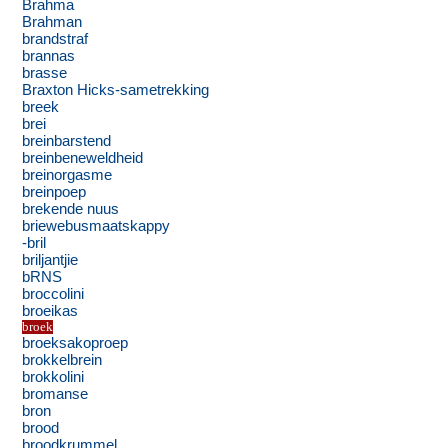
Brahma
Brahman
brandstraf
brannas
brasse
Braxton Hicks-sametrekking
breek
brei
breinbarstend
breinbeneweldheid
breinorgasme
breinpoep
brekende nuus
briewebusmaatskappy
-bril
briljantjie
bRNS
broccolini
broeikas
broek
broeksakoproep
brokkelbrein
brokkolini
bromanse
bron
brood
broodkrummel