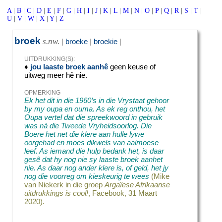
A
|
B
|
C
|
D
|
E
|
F
|
G
|
H
|
I
|
J
|
K
|
L
|
M
|
N
|
O
|
P
|
Q
|
R
|
S
|
T
|
U
|
V
|
W
|
X
|
Y
|
Z
broek
s.nw.
|
broeke
|
broekie
|
UITDRUKKING(S):
♦
jou laaste broek aanhê
geen keuse of
uitweg meer hê nie.
OPMERKING
Ek het dit in die 1960’s in die Vrystaat gehoor
by my oupa en ouma. As ek reg onthou, het
Oupa vertel dat die spreekwoord in gebruik
was ná die Tweede Vryheidsoorlog. Die
Boere het net die klere aan hulle lywe
oorgehad en moes dikwels van aalmoese
leef. As iemand die hulp bedank het, is daar
gesê dat hy nog nie sy laaste broek aanhet
nie. As daar nog ander klere is, of geld, het jy
nog die voorreg om kieskeurig te wees
(Mike
van Niekerk in die groep
Argaïese Afrikaanse
uitdrukkings is cool!
, Facebook, 31 Maart
2020
).