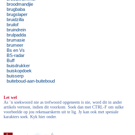
broodmandjie
brugbaba
brugslaper
bruidzilla
bruilof
bruindrein
brulpadda
brumasie
brumeer
Bs en Vs
BS-radar
Buff
buisdrukker
buiskopdoek
buisserp
buiteboud-aan-buiteboud
Let wel
As ’n soekwoord nie as trefwoord opgeneem is nie, word dit in ander
artikels vertoon, indien dit voorkom. Soek dan met CTRL-F om sulke
voorbeelde op jou rekenaarskerm uit te lig. Jy kan ook met spesiale
karakters soek. Kyk hier onder.