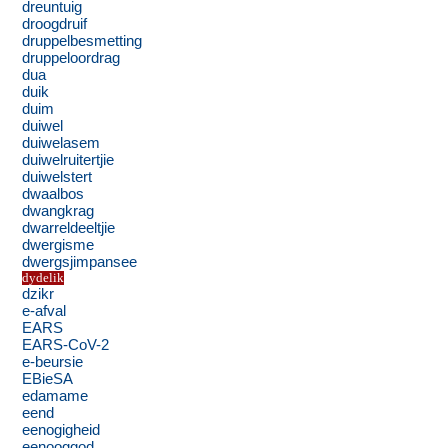
dreuntuig
droogdruif
druppelbesmetting
druppeloordrag
dua
duik
duim
duiwel
duiwelasem
duiwelruitertjie
duiwelstert
dwaalbos
dwangkrag
dwarreldeeltjie
dwergisme
dwergsjimpansee
dydelik
dzikr
e-afval
EARS
EARS-CoV-2
e-beursie
EBieSA
edamame
eend
eenogigheid
eenooggod