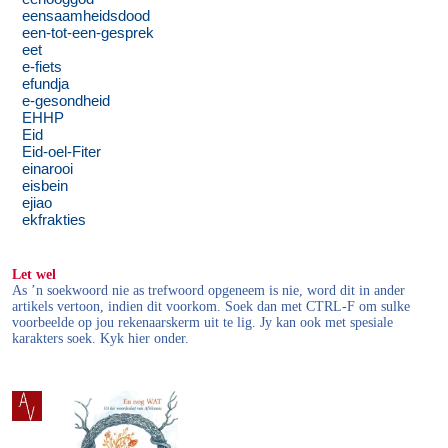
eensaamheidsdood
een-tot-een-gesprek
eet
e-fiets
efundja
e-gesondheid
EHHP
Eid
Eid-oel-Fiter
einarooi
eisbein
ejiao
ekfrakties
Let wel
As ’n soekwoord nie as trefwoord opgeneem is nie, word dit in ander
artikels vertoon, indien dit voorkom. Soek dan met CTRL-F om sulke
voorbeelde op jou rekenaarskerm uit te lig. Jy kan ook met spesiale
karakters soek. Kyk hier onder.