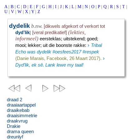
A
|
B
|
C
|
D
|
E
|
F
|
G
|
H
|
I
|
J
|
K
|
L
|
M
|
N
|
O
|
P
|
Q
|
R
|
S
|
T
|
U
|
V
|
W
|
X
|
Y
|
Z
d
y
delik
b.nw.
[dikwels afgekort of verkort tot
(lekties,
dyd’lik
[veral predikatief]
]
informeel)
eersteklas
;
uitstekend
;
goed
;
›
mooi
;
lekker
;
uit die boonste rakke
:
Tribal
Echo was dydelik #oesfees2017 #respek
›
(Danie Marais, Facebook, 26 Maart 2017).
Dyd’lik, ek sê. Lank lewe my taal!
draad 2
draaiaartappel
draaikebab
draaisimmetrie
draakvrug
Drakie
drama queen
dreunlyf