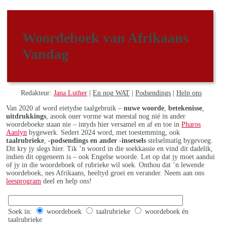
Woordeboek van Afrikaans
Vandag
Redakteur:
Jana Luther
|
En nog WAT
|
Podsendings
|
Help ons
Van 2020 af word eietydse taalgebruik –
nuwe woorde
,
betekenisse
,
uitdrukkings
, asook ouer vorme wat meestal nog nié in ander
woordeboeke staan nie – intyds hier versamel en af en toe in
Pharos
Aanlyn
bygewerk. Sedert 2024 word, met toestemming, ook
taalrubrieke
,
-podsendings en ander -insetsels
stelselmatig bygevoeg.
Dit kry jy slegs hier. Tik ’n woord in die soekkassie en vind dit dadelik,
indien dit opgeneem is – ook Engelse woorde. Let op dat jy moet aandui
of jy in die woordeboek of rubrieke wil soek. Onthou dat ’n lewende
woordeboek, nes Afrikaans, heeltyd groei en verander. Neem aan ons
leesprogram
deel en help ons!
Soek in:
woordeboek
taalrubrieke
woordeboek én
taalrubrieke