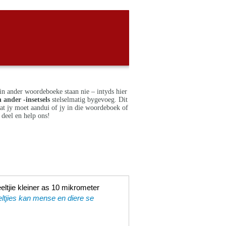
in ander woordeboeke staan nie – intyds hier
 ander -insetsels
stelselmatig bygevoeg. Dit
dat jy moet aandui of jy in die woordeboek of
deel en help ons!
eltjie kleiner as 10 mikrometer
tjies kan mense en diere se