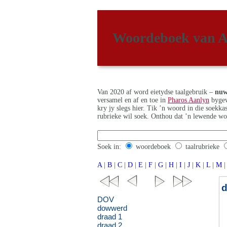
Woordeboek van A
Van 2020 af word eietydse taalgebruik –
nuw
versamel en af en toe in
Pharos Aanlyn
bygew
kry jy slegs hier. Tik ’n woord in die soekk
rubrieke wil soek. Onthou dat ’n lewende wo
Soek in:
woordeboek
taalrubrieke
A
|
B
|
C
|
D
|
E
|
F
|
G
|
H
|
I
|
J
|
K
|
L
|
M
|
DOV
dowwerd
draad 1
draad 2