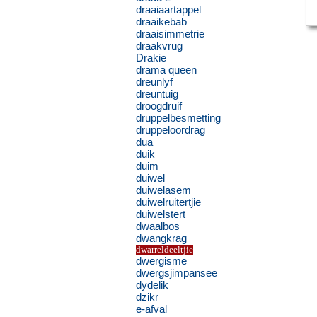
draaiaartappel
draaikebab
draaisimmetrie
draakvrug
Drakie
drama queen
dreunlyf
dreuntuig
droogdruif
druppelbesmetting
druppeloordrag
dua
duik
duim
duiwel
duiwelasem
duiwelruitertjie
duiwelstert
dwaalbos
dwangkrag
dwarreldeeltjie
dwergisme
dwergsjimpansee
dydelik
dzikr
e-afval