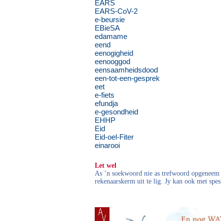
EARS
EARS-CoV-2
e-beursie
EBieSA
edamame
eend
eenogigheid
eenooggod
eensaamheidsdood
een-tot-een-gesprek
eet
e-fiets
efundja
e-gesondheid
EHHP
Eid
Eid-oel-Fiter
einarooi
Let wel
As ’n soekwoord nie as trefwoord opgeneem i
rekenaarskerm uit te lig. Jy kan ook met spes