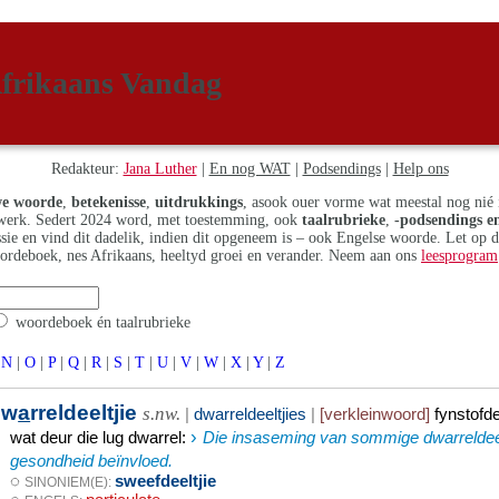
frikaans Vandag
Redakteur:
Jana Luther
|
En nog WAT
|
Podsendings
|
Help ons
e woorde
,
betekenisse
,
uitdrukkings
, asook ouer vorme wat meestal nog nié 
erk. Sedert 2024 word, met toestemming, ook
taalrubrieke
,
-podsendings en
assie en vind dit dadelik, indien dit opgeneem is – ook Engelse woorde. Let op 
ordeboek, nes Afrikaans, heeltyd groei en verander. Neem aan ons
leesprogram
woordeboek én taalrubrieke
N
|
O
|
P
|
Q
|
R
|
S
|
T
|
U
|
V
|
W
|
X
|
Y
|
Z
dw
a
rreldeeltjie
s.nw.
|
dwarreldeeltjies
|
[verkleinwoord]
fynstofde
›
wat deur die lug dwarrel
:
Die insaseming van sommige dwarreldeel
gesondheid beïnvloed.
◌
sweefdeeltjie
SINONIEM(E):