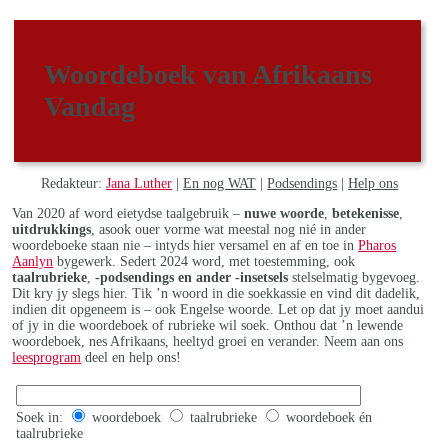
Woordeboek van Afrikaans
Vandag
Redakteur:
Jana Luther
|
En nog WAT
|
Podsendings
|
Help ons
Van 2020 af word eietydse taalgebruik –
nuwe woorde
,
betekenisse
,
uitdrukkings
, asook ouer vorme wat meestal nog nié in ander
woordeboeke staan nie – intyds hier versamel en af en toe in
Pharos
Aanlyn
bygewerk. Sedert 2024 word, met toestemming, ook
taalrubrieke
,
-podsendings en ander -insetsels
stelselmatig bygevoeg.
Dit kry jy slegs hier. Tik ’n woord in die soekkassie en vind dit dadelik,
indien dit opgeneem is – ook Engelse woorde. Let op dat jy moet aandui
of jy in die woordeboek of rubrieke wil soek. Onthou dat ’n lewende
woordeboek, nes Afrikaans, heeltyd groei en verander. Neem aan ons
leesprogram
deel en help ons!
Soek in:
woordeboek
taalrubrieke
woordeboek én
taalrubrieke