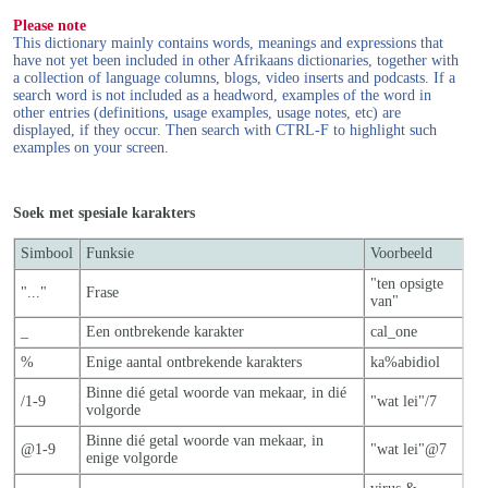
Please note
This dictionary mainly contains words, meanings and expressions that
have not yet been included in other Afrikaans dictionaries, together with
a collection of language columns, blogs, video inserts and podcasts. If a
search word is not included as a headword, examples of the word in
other entries (definitions, usage examples, usage notes, etc) are
displayed, if they occur. Then search with CTRL-F to highlight such
examples on your screen.
Soek met spesiale karakters
Simbool
Funksie
Voorbeeld
"ten opsigte
"..."
Frase
van"
_
Een ontbrekende karakter
cal_one
%
Enige aantal ontbrekende karakters
ka%abidiol
Binne dié getal woorde van mekaar, in dié
/1-9
"wat lei"/7
volgorde
Binne dié getal woorde van mekaar, in
@1-9
"wat lei"@7
enige volgorde