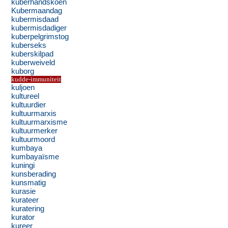
kuberhandskoen
Kubermaandag
kubermisdaad
kubermisdadiger
kuberpelgrimstog
kuberseks
kuberskilpad
kuberweiveld
kuborg
kudde-immuniteit
kuljoen
kultureel
kultuurdier
kultuurmarxis
kultuurmarxisme
kultuurmerker
kultuurmoord
kumbaya
kumbayaïsme
kuningi
kunsberading
kunsmatig
kurasie
kurateer
kuratering
kurator
kureer