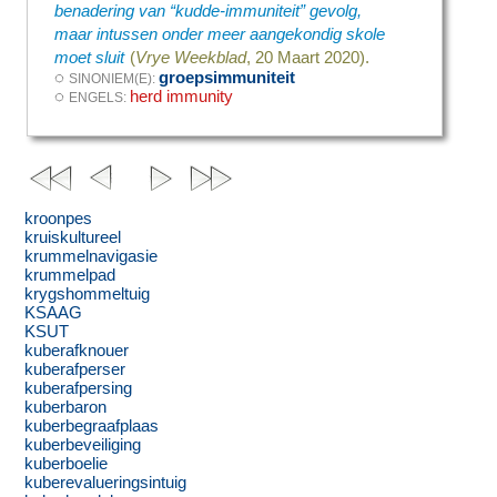
benadering van “kudde-immuniteit” gevolg,
maar intussen onder meer aangekondig skole
moet sluit
(
Vrye Weekblad
, 20 Maart 2020).
◌
groepsimmuniteit
SINONIEM(E):
◌
herd immunity
ENGELS:
kroonpes
kruiskultureel
krummelnavigasie
krummelpad
krygshommeltuig
KSAAG
KSUT
kuberafknouer
kuberafperser
kuberafpersing
kuberbaron
kuberbegraafplaas
kuberbeveiliging
kuberboelie
kuberevalueringsintuig