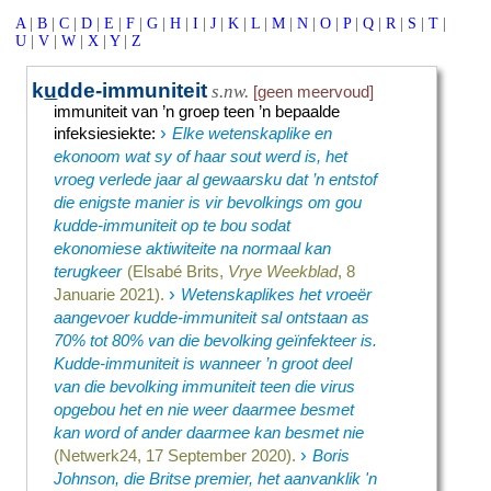
A
|
B
|
C
|
D
|
E
|
F
|
G
|
H
|
I
|
J
|
K
|
L
|
M
|
N
|
O
|
P
|
Q
|
R
|
S
|
T
|
U
|
V
|
W
|
X
|
Y
|
Z
k
u
dde-immuniteit
s.nw.
[geen meervoud]
immuniteit van ’n groep teen ’n bepaalde
›
infeksiesiekte
:
Elke wetenskaplike en
ekonoom wat sy of haar sout werd is, het
vroeg verlede jaar al gewaarsku dat ’n entstof
die enigste manier is vir bevolkings om gou
kudde-immuniteit op te bou sodat
ekonomiese aktiwiteite na normaal kan
terugkeer
(Elsabé Brits,
Vrye Weekblad
, 8
›
Januarie 2021).
Wetenskaplikes het vroeër
aangevoer kudde-immuniteit sal ontstaan as
70% tot 80% van die bevolking geïnfekteer is.
Kudde-immuniteit is wanneer ’n groot deel
van die bevolking immuniteit teen die virus
opgebou het en nie weer daarmee besmet
kan word of ander daarmee kan besmet nie
›
(Netwerk24, 17 September 2020).
Boris
Johnson, die Britse premier, het aanvanklik 'n