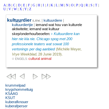
A
|
B
|
C
|
D
|
E
|
F
|
G
|
H
|
I
|
J
|
K
|
L
|
M
|
N
|
O
|
P
|
Q
|
R
|
S
|
T
|
U
|
V
|
W
|
X
|
Y
|
Z
kult
uu
rdier
s.nw.
|
kultuurdiere
|
kultuurdiertjie
|
iemand wat hou van kulturele
aktiwiteite
;
iemand wat kultuur
›
skep/onderhou/beoefen
:
Kultuurdiere kan
hier nie kla nie. Chicago spog met 200
professionele teaters wat sowat 100
vertonings per dag aanbied
(Michèle Meyer,
Vrye Weekblad
, 28 Junie 2019).
◌
cultural animal
ENGELS:
krummelpad
krygshommeltuig
KSAAG
KSUT
kuberafknouer
kuberafperser