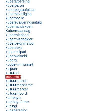
kuberafpersing
kuberbaron
kuberbegraafplaas
kuberbeveiliging
kuberboelie
kuberevalueringsintuig
kuberhandskoen
Kubermaandag
kubermisdaad
kubermisdadiger
kuberpelgrimstog
kuberseks
kuberskilpad
kuberweiveld
kuborg
kudde-immuniteit
kuljoen
kultureel
kultuurdier
kultuurmarxis
kultuurmarxisme
kultuurmerker
kultuurmoord
kumbaya
kumbayaïsme
kuningi
kunsberading