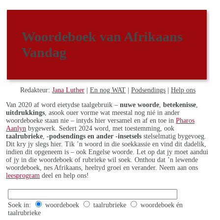
Woordeboek van Afrikaans
Vandag
Redakteur:
Jana Luther
|
En nog WAT
|
Podsendings
|
Help ons
Van 2020 af word eietydse taalgebruik –
nuwe woorde
,
betekenisse
,
uitdrukkings
, asook ouer vorme wat meestal nog nié in ander
woordeboeke staan nie – intyds hier versamel en af en toe in
Pharos
Aanlyn
bygewerk. Sedert 2024 word, met toestemming, ook
taalrubrieke
,
-podsendings en ander -insetsels
stelselmatig bygevoeg.
Dit kry jy slegs hier. Tik ’n woord in die soekkassie en vind dit dadelik,
indien dit opgeneem is – ook Engelse woorde. Let op dat jy moet aandui
of jy in die woordeboek of rubrieke wil soek. Onthou dat ’n lewende
woordeboek, nes Afrikaans, heeltyd groei en verander. Neem aan ons
leesprogram
deel en help ons!
Soek in:
woordeboek
taalrubrieke
woordeboek én
taalrubrieke