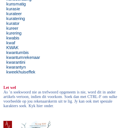
kunsmatig
kurasie
kurateer
kuratering
kurator
kureer
kurering
kwabis
kwaf
KWAK
kwantumbis
kwantumrekenaar
kwarantini
kwarantyn
kweekhuiseffek
Let wel
As ’n soekwoord nie as trefwoord opgeneem is nie, word dit in ander
artikels vertoon, indien dit voorkom. Soek dan met CTRL-F om sulke
voorbeelde op jou rekenaarskerm uit te lig. Jy kan ook met spesiale
karakters soek. Kyk hier onder.