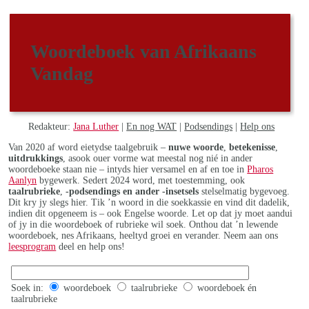
Woordeboek van Afrikaans
Vandag
Redakteur:
Jana Luther
|
En nog WAT
|
Podsendings
|
Help ons
Van 2020 af word eietydse taalgebruik –
nuwe woorde
,
betekenisse
,
uitdrukkings
, asook ouer vorme wat meestal nog nié in ander
woordeboeke staan nie – intyds hier versamel en af en toe in
Pharos
Aanlyn
bygewerk. Sedert 2024 word, met toestemming, ook
taalrubrieke
,
-podsendings en ander -insetsels
stelselmatig bygevoeg.
Dit kry jy slegs hier. Tik ’n woord in die soekkassie en vind dit dadelik,
indien dit opgeneem is – ook Engelse woorde. Let op dat jy moet aandui
of jy in die woordeboek of rubrieke wil soek. Onthou dat ’n lewende
woordeboek, nes Afrikaans, heeltyd groei en verander. Neem aan ons
leesprogram
deel en help ons!
Soek in:
woordeboek
taalrubrieke
woordeboek én
taalrubrieke