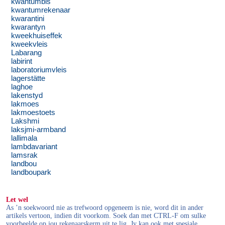
kwantumbis
kwantumrekenaar
kwarantini
kwarantyn
kweekhuiseffek
kweekvleis
Labarang
labirint
laboratoriumvleis
lagerstätte
laghoe
lakenstyd
lakmoes
lakmoestoets
Lakshmi
laksjmi-armband
lallimala
lambdavariant
lamsrak
landbou
landboupark
Let wel
As ’n soekwoord nie as trefwoord opgeneem is nie, word dit in ander
artikels vertoon, indien dit voorkom. Soek dan met CTRL-F om sulke
voorbeelde op jou rekenaarskerm uit te lig. Jy kan ook met spesiale