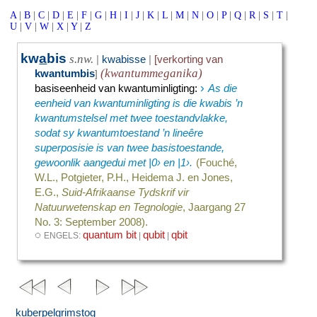
A
|
B
|
C
|
D
|
E
|
F
|
G
|
H
|
I
|
J
|
K
|
L
|
M
|
N
|
O
|
P
|
Q
|
R
|
S
|
T
|
U
|
V
|
W
|
X
|
Y
|
Z
kw
a
bis
s.nw.
|
kwabisse
|
[verkorting van
(kwantummeganika)
kwantumbis
]
›
basiseenheid van kwantuminligting
:
As die
eenheid van kwantuminligting is die kwabis ’n
kwantumstelsel met twee toestandvlakke,
sodat sy kwantumtoestand ’n lineêre
superposisie is van twee basistoestande,
gewoonlik aangedui met |0› en |1›.
(Fouché,
W.L., Potgieter, P.H., Heidema J. en Jones,
E.G.,
Suid-Afrikaanse Tydskrif vir
Natuurwetenskap en Tegnologie
, Jaargang 27
No. 3: September 2008).
◌
quantum bit
qubit
qbit
ENGELS:
|
|
kuberpelgrimstog