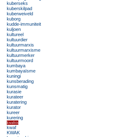
kuberseks
kuberskilpad
kuberweiveld
kuborg
kudde-immuniteit
kuljoen
kultureel
kultuurdier
kultuurmarxis
kultuurmarxisme
kultuurmerker
kultuurmoord
kumbaya
kumbayaïsme
kuningi
kunsberading
kunsmatig
kurasie
kurateer
kuratering
kurator
kureer
kurering
kwabis
kwaf
KWAK