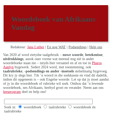
Woordeboek van Afrikaans
Vandag
Redakteur:
Jana Luther
|
En nog WAT
|
Podsendings
|
Help ons
Van 2020 af word eietydse taalgebruik –
nuwe woorde
,
betekenisse
,
uitdrukkings
, asook ouer vorme wat meestal nog nié in ander
woordeboeke staan nie – intyds hier versamel en af en toe in
Pharos
Aanlyn
bygewerk. Sedert 2024 word, met toestemming, ook
taalrubrieke
,
-podsendings en ander -insetsels
stelselmatig bygevoeg.
Dit kry jy slegs hier. Tik ’n woord in die soekkassie en vind dit dadelik,
indien dit opgeneem is – ook Engelse woorde. Let op dat jy moet aandui
of jy in die woordeboek of rubrieke wil soek. Onthou dat ’n lewende
woordeboek, nes Afrikaans, heeltyd groei en verander. Neem aan ons
leesprogram
deel en help ons!
Soek in:
woordeboek
taalrubrieke
woordeboek én
taalrubrieke