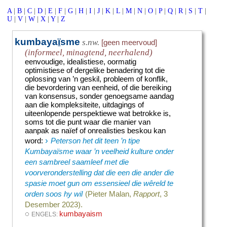
A
|
B
|
C
|
D
|
E
|
F
|
G
|
H
|
I
|
J
|
K
|
L
|
M
|
N
|
O
|
P
|
Q
|
R
|
S
|
T
|
U
|
V
|
W
|
X
|
Y
|
Z
kumbaya
ï
sme
s.nw.
[geen meervoud]
(informeel, minagtend, neerhalend)
eenvoudige, idealistiese, oormatig
optimistiese of dergelike benadering tot die
oplossing van ’n geskil, probleem of konflik,
die bevordering van eenheid, of die bereiking
van konsensus, sonder genoegsame aandag
aan die kompleksiteite, uitdagings of
uiteenlopende perspektiewe wat betrokke is,
soms tot die punt waar die manier van
aanpak as naïef of onrealisties beskou kan
›
word
:
Peterson het dit teen ’n tipe
Kumbayaïsme waar ’n veelheid kulture onder
een sambreel saamleef met die
voorveronderstelling dat die een die ander die
spasie moet gun om essensieel die wêreld te
orden soos hy wil
(Pieter Malan,
Rapport
, 3
Desember 2023).
◌
kumbayaism
ENGELS: