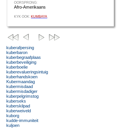
OORSPRONG:
Afro-Amerikaans
KYK OOK:
KUMBAYA
kuberafpersing
kuberbaron
kuberbegraafplaas
kuberbeveiliging
kuberboelie
kuberevalueringsintuig
kuberhandskoen
Kubermaandag
kubermisdaad
kubermisdadiger
kuberpelgrimstog
kuberseks
kuberskilpad
kuberweiveld
kuborg
kudde-immuniteit
kuljoen