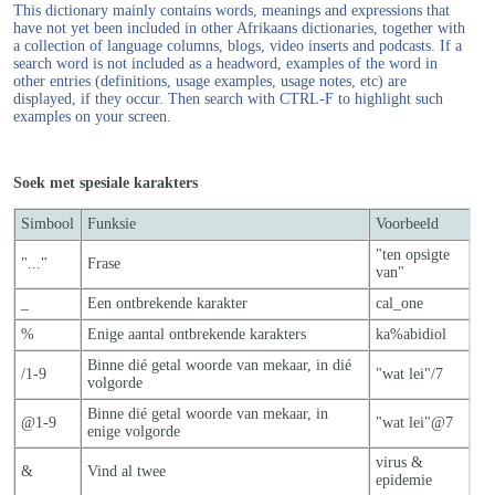
This dictionary mainly contains words, meanings and expressions that
have not yet been included in other Afrikaans dictionaries, together with
a collection of language columns, blogs, video inserts and podcasts. If a
search word is not included as a headword, examples of the word in
other entries (definitions, usage examples, usage notes, etc) are
displayed, if they occur. Then search with CTRL-F to highlight such
examples on your screen.
Soek met spesiale karakters
Simbool
Funksie
Voorbeeld
"ten opsigte
"..."
Frase
van"
_
Een ontbrekende karakter
cal_one
%
Enige aantal ontbrekende karakters
ka%abidiol
Binne dié getal woorde van mekaar, in dié
/1-9
"wat lei"/7
volgorde
Binne dié getal woorde van mekaar, in
@1-9
"wat lei"@7
enige volgorde
virus &
&
Vind al twee
epidemie