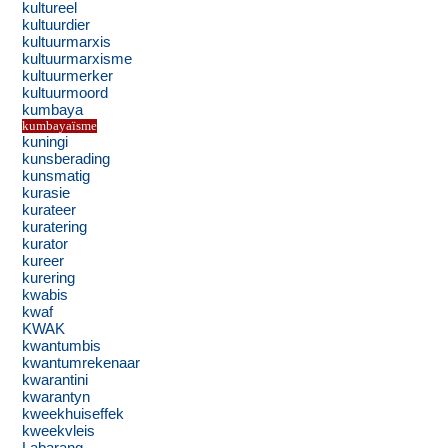
kultureel
kultuurdier
kultuurmarxis
kultuurmarxisme
kultuurmerker
kultuurmoord
kumbaya
kumbayaïsme
kuningi
kunsberading
kunsmatig
kurasie
kurateer
kuratering
kurator
kureer
kurering
kwabis
kwaf
KWAK
kwantumbis
kwantumrekenaar
kwarantini
kwarantyn
kweekhuiseffek
kweekvleis