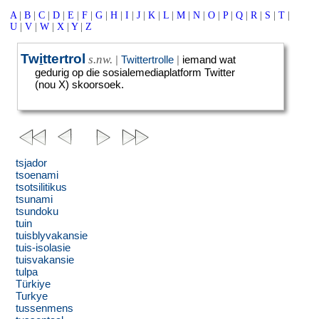
A
|
B
|
C
|
D
|
E
|
F
|
G
|
H
|
I
|
J
|
K
|
L
|
M
|
N
|
O
|
P
|
Q
|
R
|
S
|
T
|
U
|
V
|
W
|
X
|
Y
|
Z
Tw
i
ttertrol
s.nw.
|
Twittertrolle
|
iemand wat
gedurig op die sosialemediaplatform Twitter
(nou X) skoorsoek.
tsjador
tsoenami
tsotsilitikus
tsunami
tsundoku
tuin
tuisblyvakansie
tuis-isolasie
tuisvakansie
tulpa
Türkiye
Turkye
tussenmens