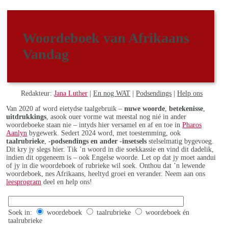
Woordeboek van Afrikaans
Vandag
Redakteur:
Jana Luther
|
En nog WAT
|
Podsendings
|
Help ons
Van 2020 af word eietydse taalgebruik –
nuwe woorde
,
betekenisse
,
uitdrukkings
, asook ouer vorme wat meestal nog nié in ander
woordeboeke staan nie – intyds hier versamel en af en toe in
Pharos
Aanlyn
bygewerk. Sedert 2024 word, met toestemming, ook
taalrubrieke
,
-podsendings en ander -insetsels
stelselmatig bygevoeg.
Dit kry jy slegs hier. Tik ’n woord in die soekkassie en vind dit dadelik,
indien dit opgeneem is – ook Engelse woorde. Let op dat jy moet aandui
of jy in die woordeboek of rubrieke wil soek. Onthou dat ’n lewende
woordeboek, nes Afrikaans, heeltyd groei en verander. Neem aan ons
leesprogram
deel en help ons!
Soek in:
woordeboek
taalrubrieke
woordeboek én
taalrubrieke