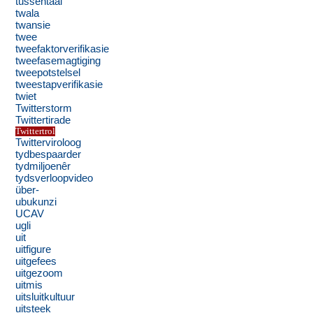
tussentaal
twala
twansie
twee
tweefaktorverifikasie
tweefasemagtiging
tweepotstelsel
tweestapverifikasie
twiet
Twitterstorm
Twittertirade
Twittertrol
Twitterviroloog
tydbespaarder
tydmiljoenêr
tydsverloopvideo
über-
ubukunzi
UCAV
ugli
uit
uitfigure
uitgefees
uitgezoom
uitmis
uitsluitkultuur
uitsteek