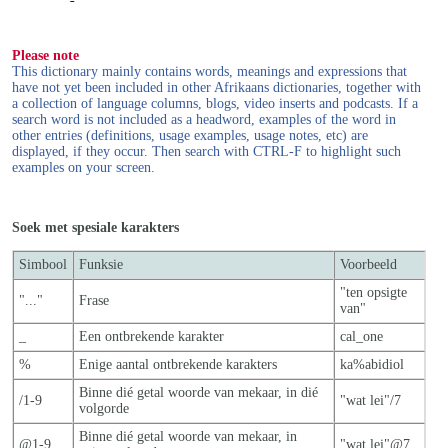
Please note
This dictionary mainly contains words, meanings and expressions that
have not yet been included in other Afrikaans dictionaries, together with
a collection of language columns, blogs, video inserts and podcasts. If a
search word is not included as a headword, examples of the word in
other entries (definitions, usage examples, usage notes, etc) are
displayed, if they occur. Then search with CTRL-F to highlight such
examples on your screen.
Soek met spesiale karakters
Simbool
Funksie
Voorbeeld
"ten opsigte
"..."
Frase
van"
_
Een ontbrekende karakter
cal_one
%
Enige aantal ontbrekende karakters
ka%abidiol
Binne dié getal woorde van mekaar, in dié
/1-9
"wat lei"/7
volgorde
Binne dié getal woorde van mekaar, in
@1-9
"wat lei"@7