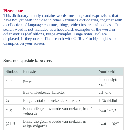
Please note
This dictionary mainly contains words, meanings and expressions that
have not yet been included in other Afrikaans dictionaries, together with
a collection of language columns, blogs, video inserts and podcasts. If a
search word is not included as a headword, examples of the word in
other entries (definitions, usage examples, usage notes, etc) are
displayed, if they occur. Then search with CTRL-F to highlight such
examples on your screen.
Soek met spesiale karakters
Simbool
Funksie
Voorbeeld
"ten opsigte
"..."
Frase
van"
_
Een ontbrekende karakter
cal_one
%
Enige aantal ontbrekende karakters
ka%abidiol
Binne dié getal woorde van mekaar, in dié
/1-9
"wat lei"/7
volgorde
Binne dié getal woorde van mekaar, in
@1-9
"wat lei"@7
enige volgorde