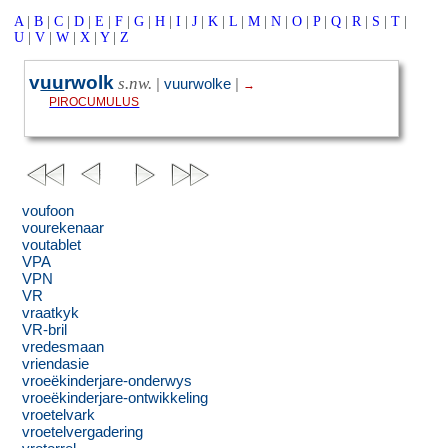
A
|
B
|
C
|
D
|
E
|
F
|
G
|
H
|
I
|
J
|
K
|
L
|
M
|
N
|
O
|
P
|
Q
|
R
|
S
|
T
|
U
|
V
|
W
|
X
|
Y
|
Z
v
uu
rwolk
s.nw.
|
vuurwolke
|
→
PIROCUMULUS
voufoon
vourekenaar
voutablet
VPA
VPN
VR
vraatkyk
VR-bril
vredesmaan
vriendasie
vroeëkinderjare-onderwys
vroeëkinderjare-ontwikkeling
vroetelvark
vroetelvergadering