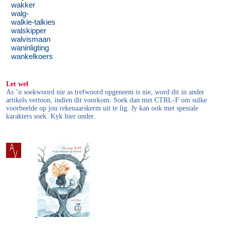
wakker
walg-
walkie-talkies
walskipper
walvismaan
waninligting
wankelkoers
Let wel
As ’n soekwoord nie as trefwoord opgeneem is nie, word dit in ander
artikels vertoon, indien dit voorkom. Soek dan met CTRL-F om sulke
voorbeelde op jou rekenaarskerm uit te lig. Jy kan ook met spesiale
karakters soek. Kyk hier onder.