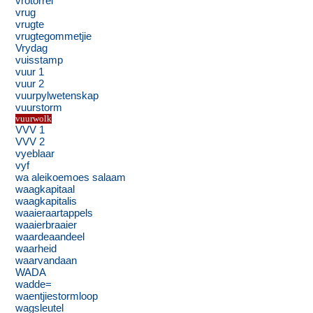
vrotorrel
vrug
vrugte
vrugtegommetjie
Vrydag
vuisstamp
vuur 1
vuur 2
vuurpylwetenskap
vuurstorm
vuurwolk
VVV 1
VVV 2
vyeblaar
vyf
wa aleikoemoes salaam
waagkapitaal
waagkapitalis
waaieraartappels
waaierbraaier
waardeaandeel
waarheid
waarvandaan
WADA
wadde=
waentjiestormloop
wagsleutel