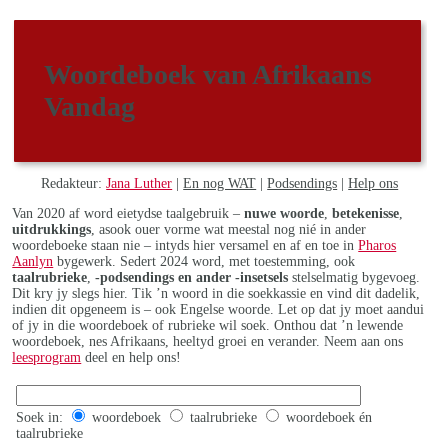
Woordeboek van Afrikaans
Vandag
Redakteur:
Jana Luther
|
En nog WAT
|
Podsendings
|
Help ons
Van 2020 af word eietydse taalgebruik –
nuwe woorde
,
betekenisse
,
uitdrukkings
, asook ouer vorme wat meestal nog nié in ander
woordeboeke staan nie – intyds hier versamel en af en toe in
Pharos
Aanlyn
bygewerk. Sedert 2024 word, met toestemming, ook
taalrubrieke
,
-podsendings en ander -insetsels
stelselmatig bygevoeg.
Dit kry jy slegs hier. Tik ’n woord in die soekkassie en vind dit dadelik,
indien dit opgeneem is – ook Engelse woorde. Let op dat jy moet aandui
of jy in die woordeboek of rubrieke wil soek. Onthou dat ’n lewende
woordeboek, nes Afrikaans, heeltyd groei en verander. Neem aan ons
leesprogram
deel en help ons!
Soek in:
woordeboek
taalrubrieke
woordeboek én
taalrubrieke