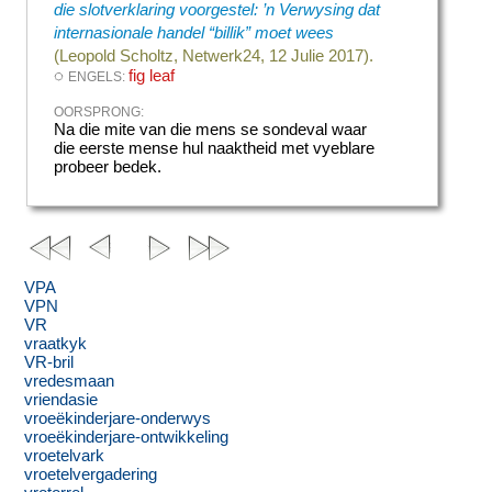
die slotverklaring voorgestel: ’n Verwysing dat
internasionale handel “billik” moet wees
(Leopold Scholtz, Netwerk24, 12 Julie 2017).
◌
fig leaf
ENGELS:
OORSPRONG:
Na die mite van die mens se sondeval waar
die eerste mense hul naaktheid met vyeblare
probeer bedek.
VPA
VPN
VR
vraatkyk
VR-bril
vredesmaan
vriendasie
vroeëkinderjare-onderwys
vroeëkinderjare-ontwikkeling
vroetelvark
vroetelvergadering