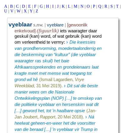
A
|
B
|
C
|
D
|
E
|
F
|
G
|
H
|
I
|
J
|
K
|
L
|
M
|
N
|
O
|
P
|
Q
|
R
|
S
|
T
|
U
|
V
|
W
|
X
|
Y
|
Z
v
y
eblaar
s.nw.
|
vyeblare
|
[gewoonlik
(figuurlik)
enkelvoud]
iets waaragter daar
geskuil (kan) word, of wat gebruik (kan) word
›
om verleentheid te vermy
:
Die kwessies
van grondhervorming, moedertaalonderrig en
die beskerming van “kultuur” (die vyeblaar
waaragter ras skuil) het baie
Afrikaanssprekendes en grondeienaars laat
kragte meet met mense wat toegang tot
grond wil hê
(Ismail Lagardien,
Vrye
›
Weekblad
, 31 Mei 2019).
Dit sal die beste
manier wees om die Nasionale
Ontwikkelings­plan (NOP) […] te omskep van
die politieke vyeblaar en hersenskim wat dit
[…] geword het, tot ’n haalbare opsie
(Jan-
›
Jan Joubert,
Rapport
, 20 Mei 2018).
Ná
heelwat geheen-en-weer het die voorsitter
van die beraad […] ’n vyeblaar vir Trump in