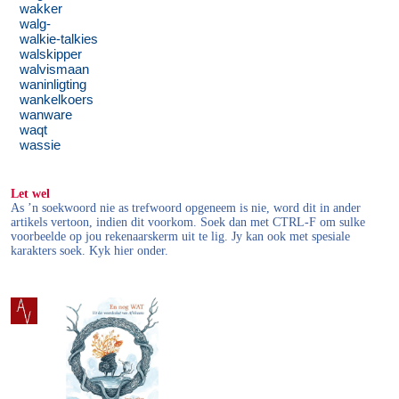
wakker
walg-
walkie-talkies
walskipper
walvismaan
waninligting
wankelkoers
wanware
waqt
wassie
Let wel
As ’n soekwoord nie as trefwoord opgeneem is nie, word dit in ander
artikels vertoon, indien dit voorkom. Soek dan met CTRL-F om sulke
voorbeelde op jou rekenaarskerm uit te lig. Jy kan ook met spesiale
karakters soek. Kyk hier onder.