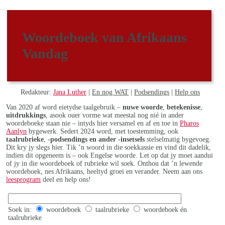
Woordeboek van Afrikaans
Vandag
Redakteur:
Jana Luther
|
En nog WAT
|
Podsendings
|
Help ons
Van 2020 af word eietydse taalgebruik –
nuwe woorde
,
betekenisse
,
uitdrukkings
, asook ouer vorme wat meestal nog nié in ander
woordeboeke staan nie – intyds hier versamel en af en toe in
Pharos
Aanlyn
bygewerk. Sedert 2024 word, met toestemming, ook
taalrubrieke
,
-podsendings en ander -insetsels
stelselmatig bygevoeg.
Dit kry jy slegs hier. Tik ’n woord in die soekkassie en vind dit dadelik,
indien dit opgeneem is – ook Engelse woorde. Let op dat jy moet aandui
of jy in die woordeboek of rubrieke wil soek. Onthou dat ’n lewende
woordeboek, nes Afrikaans, heeltyd groei en verander. Neem aan ons
leesprogram
deel en help ons!
Soek in:
woordeboek
taalrubrieke
woordeboek én
taalrubrieke