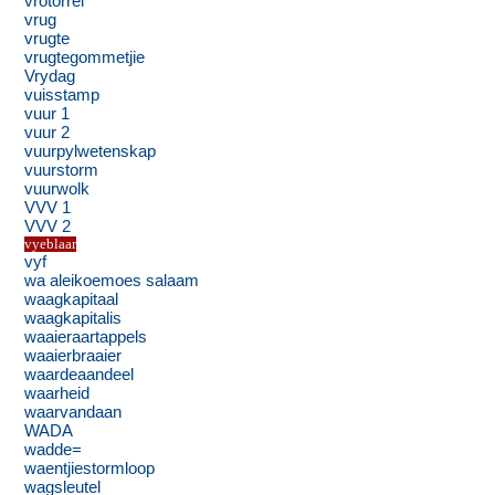
vrotorrel
vrug
vrugte
vrugtegommetjie
Vrydag
vuisstamp
vuur 1
vuur 2
vuurpylwetenskap
vuurstorm
vuurwolk
VVV 1
VVV 2
vyeblaar
vyf
wa aleikoemoes salaam
waagkapitaal
waagkapitalis
waaieraartappels
waaierbraaier
waardeaandeel
waarheid
waarvandaan
WADA
wadde=
waentjiestormloop
wagsleutel