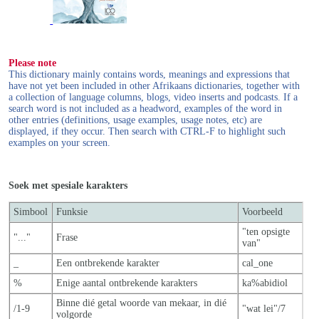
Please note
This dictionary mainly contains words, meanings and expressions that
have not yet been included in other Afrikaans dictionaries, together with
a collection of language columns, blogs, video inserts and podcasts. If a
search word is not included as a headword, examples of the word in
other entries (definitions, usage examples, usage notes, etc) are
displayed, if they occur. Then search with CTRL-F to highlight such
examples on your screen.
Soek met spesiale karakters
Simbool
Funksie
Voorbeeld
"ten opsigte
"..."
Frase
van"
_
Een ontbrekende karakter
cal_one
%
Enige aantal ontbrekende karakters
ka%abidiol
Binne dié getal woorde van mekaar, in dié
/1-9
"wat lei"/7
volgorde