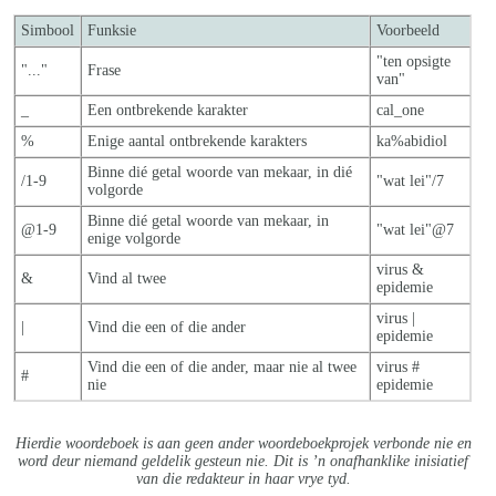
Simbool
Funksie
Voorbeeld
"ten opsigte
"..."
Frase
van"
_
Een ontbrekende karakter
cal_one
%
Enige aantal ontbrekende karakters
ka%abidiol
Binne dié getal woorde van mekaar, in dié
/1-9
"wat lei"/7
volgorde
Binne dié getal woorde van mekaar, in
@1-9
"wat lei"@7
enige volgorde
virus &
&
Vind al twee
epidemie
virus |
|
Vind die een of die ander
epidemie
Vind die een of die ander, maar nie al twe
e
virus #
#
nie
epidemie
Hierdie woordeboek is aan geen ander woordeboekprojek verbonde nie en
word deur niemand geldelik gesteun nie. Dit is ’n onafhanklike inisiatief
van die redakteur in haar vrye tyd.