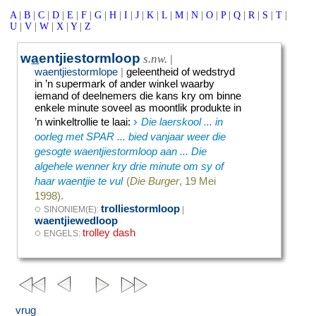
A
|
B
|
C
|
D
|
E
|
F
|
G
|
H
|
I
|
J
|
K
|
L
|
M
|
N
|
O
|
P
|
Q
|
R
|
S
|
T
|
U
|
V
|
W
|
X
|
Y
|
Z
w
a
entjiestormloop
s.nw.
|
waentjiestormlope
|
geleentheid of wedstryd
in ’n supermark of ander winkel waarby
iemand of deelnemers die kans kry om binne
enkele minute soveel as moontlik produkte in
›
’n winkeltrollie te laai
:
Die laerskool ... in
oorleg met SPAR ... bied vanjaar weer die
gesogte waentjiestormloop aan ... Die
algehele wenner kry drie minute om sy of
haar waentjie te vul
(
Die Burger
, 19 Mei
1998).
◌
trolliestormloop
SINONIEM(E):
|
waentjiewedloop
◌
trolley dash
ENGELS:
vrug