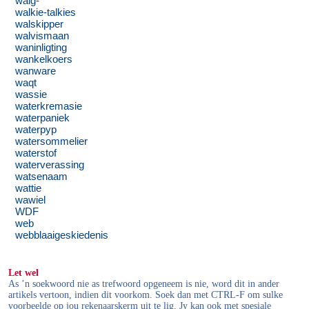
walg-
walkie-talkies
walskipper
walvismaan
waninligting
wankelkoers
wanware
waqt
wassie
waterkremasie
waterpaniek
waterpyp
watersommelier
waterstof
waterverassing
watsenaam
wattie
wawiel
WDF
web
webblaaigeskiedenis
Let wel
As ’n soekwoord nie as trefwoord opgeneem is nie, word dit in ander
artikels vertoon, indien dit voorkom. Soek dan met CTRL-F om sulke
voorbeelde op jou rekenaarskerm uit te lig. Jy kan ook met spesiale