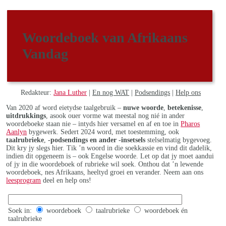
Woordeboek van Afrikaans
Vandag
Redakteur:
Jana Luther
|
En nog WAT
|
Podsendings
|
Help ons
Van 2020 af word eietydse taalgebruik –
nuwe woorde
,
betekenisse
,
uitdrukkings
, asook ouer vorme wat meestal nog nié in ander
woordeboeke staan nie – intyds hier versamel en af en toe in
Pharos
Aanlyn
bygewerk. Sedert 2024 word, met toestemming, ook
taalrubrieke
,
-podsendings en ander -insetsels
stelselmatig bygevoeg.
Dit kry jy slegs hier. Tik ’n woord in die soekkassie en vind dit dadelik,
indien dit opgeneem is – ook Engelse woorde. Let op dat jy moet aandui
of jy in die woordeboek of rubrieke wil soek. Onthou dat ’n lewende
woordeboek, nes Afrikaans, heeltyd groei en verander. Neem aan ons
leesprogram
deel en help ons!
Soek in:
woordeboek
taalrubrieke
woordeboek én
taalrubrieke