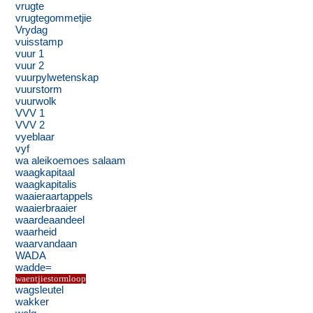
vrugte
vrugtegommetjie
Vrydag
vuisstamp
vuur 1
vuur 2
vuurpylwetenskap
vuurstorm
vuurwolk
VVV 1
VVV 2
vyeblaar
vyf
wa aleikoemoes salaam
waagkapitaal
waagkapitalis
waaieraartappels
waaierbraaier
waardeaandeel
waarheid
waarvandaan
WADA
wadde=
waentjiestormloop
wagsleutel
wakker