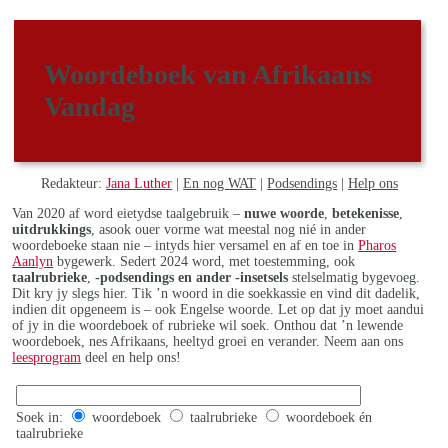
Woordeboek van Afrikaans
Vandag
Redakteur:
Jana Luther
|
En nog WAT
|
Podsendings
|
Help ons
Van 2020 af word eietydse taalgebruik –
nuwe woorde
,
betekenisse
,
uitdrukkings
, asook ouer vorme wat meestal nog nié in ander
woordeboeke staan nie – intyds hier versamel en af en toe in
Pharos
Aanlyn
bygewerk. Sedert 2024 word, met toestemming, ook
taalrubrieke
,
-podsendings en ander -insetsels
stelselmatig bygevoeg.
Dit kry jy slegs hier. Tik ’n woord in die soekkassie en vind dit dadelik,
indien dit opgeneem is – ook Engelse woorde. Let op dat jy moet aandui
of jy in die woordeboek of rubrieke wil soek. Onthou dat ’n lewende
woordeboek, nes Afrikaans, heeltyd groei en verander. Neem aan ons
leesprogram
deel en help ons!
Soek in:
woordeboek
taalrubrieke
woordeboek én
taalrubrieke