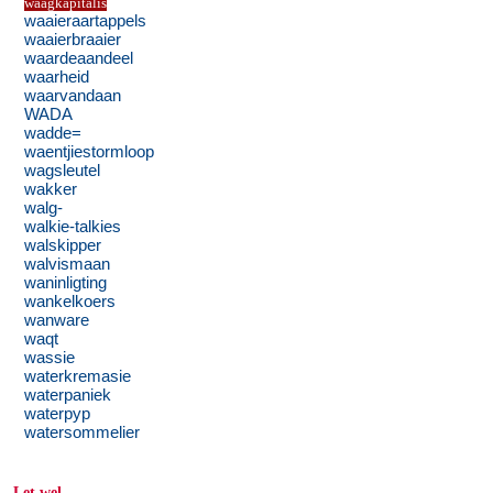
waagkapitalis
waaieraartappels
waaierbraaier
waardeaandeel
waarheid
waarvandaan
WADA
wadde=
waentjiestormloop
wagsleutel
wakker
walg-
walkie-talkies
walskipper
walvismaan
waninligting
wankelkoers
wanware
waqt
wassie
waterkremasie
waterpaniek
waterpyp
watersommelier
Let wel