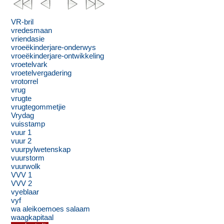
VR-bril
vredesmaan
vriendasie
vroeëkinderjare-onderwys
vroeëkinderjare-ontwikkeling
vroetelvark
vroetelvergadering
vrotorrel
vrug
vrugte
vrugtegommetjie
Vrydag
vuisstamp
vuur 1
vuur 2
vuurpylwetenskap
vuurstorm
vuurwolk
VVV 1
VVV 2
vyeblaar
vyf
wa aleikoemoes salaam
waagkapitaal