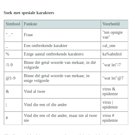
Soek met spesiale karakters
Simbool
Funksie
Voorbeeld
"ten opsigte
"..."
Frase
van"
_
Een ontbrekende karakter
cal_one
%
Enige aantal ontbrekende karakters
ka%abidiol
Binne dié getal woorde van mekaar, in dié
/1-9
"wat lei"/7
volgorde
Binne dié getal woorde van mekaar, in
@1-9
"wat lei"@7
enige volgorde
virus &
&
Vind al twee
epidemie
virus |
|
Vind die een of die ander
epidemie
Vind die een of die ander, maar nie al twe
e
virus #
#
nie
epidemie