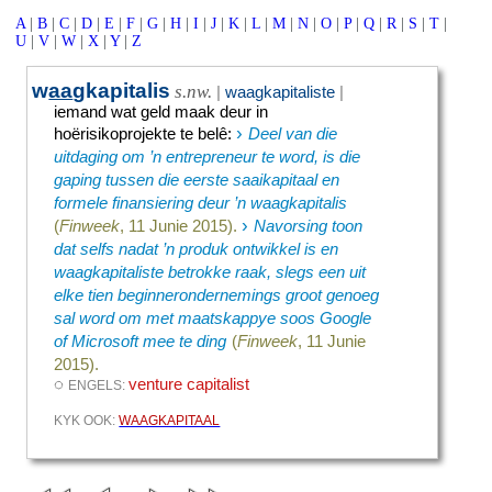
A
|
B
|
C
|
D
|
E
|
F
|
G
|
H
|
I
|
J
|
K
|
L
|
M
|
N
|
O
|
P
|
Q
|
R
|
S
|
T
|
U
|
V
|
W
|
X
|
Y
|
Z
w
aa
gkapitalis
s.nw.
|
waagkapitaliste
|
iemand wat geld maak deur in
›
hoërisikoprojekte te belê
:
Deel van die
uitdaging om ’n entrepreneur te word, is die
gaping tussen die eerste saaikapitaal en
formele finansiering deur ’n waagkapitalis
›
(
Finweek
, 11 Junie 2015).
Navorsing toon
dat selfs nadat ’n produk ontwikkel is en
waagkapitaliste betrokke raak, slegs een uit
elke tien beginnerondernemings groot genoeg
sal word om met maatskappye soos Google
of Microsoft mee te ding
(
Finweek
, 11 Junie
2015).
◌
venture capitalist
ENGELS:
KYK OOK:
WAAGKAPITAAL