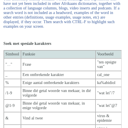
have not yet been included in other Afrikaans dictionaries, together with
a collection of language columns, blogs, video inserts and podcasts. If a
search word is not included as a headword, examples of the word in
other entries (definitions, usage examples, usage notes, etc) are
displayed, if they occur. Then search with CTRL-F to highlight such
examples on your screen.
Soek met spesiale karakters
Simbool
Funksie
Voorbeeld
"ten opsigte
"..."
Frase
van"
_
Een ontbrekende karakter
cal_one
%
Enige aantal ontbrekende karakters
ka%abidiol
Binne dié getal woorde van mekaar, in dié
/1-9
"wat lei"/7
volgorde
Binne dié getal woorde van mekaar, in
@1-9
"wat lei"@7
enige volgorde
virus &
&
Vind al twee
epidemie