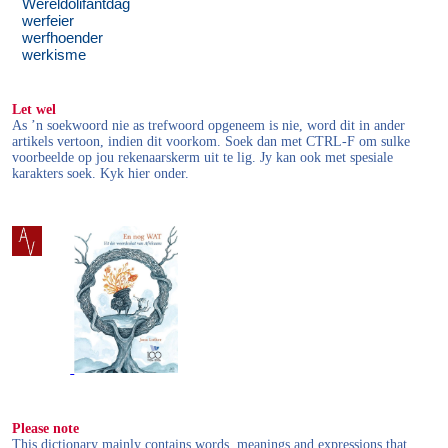
Wêreldolifantdag
werfeier
werfhoender
werkisme
Let wel
As ’n soekwoord nie as trefwoord opgeneem is nie, word dit in ander
artikels vertoon, indien dit voorkom. Soek dan met CTRL-F om sulke
voorbeelde op jou rekenaarskerm uit te lig. Jy kan ook met spesiale
karakters soek. Kyk hier onder.
Please note
This dictionary mainly contains words, meanings and expressions that