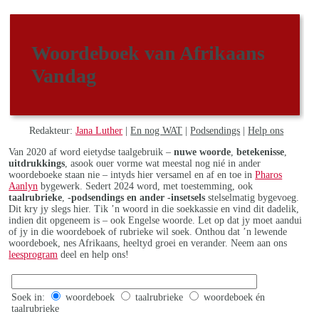
Woordeboek van Afrikaans
Vandag
Redakteur:
Jana Luther
|
En nog WAT
|
Podsendings
|
Help ons
Van 2020 af word eietydse taalgebruik –
nuwe woorde
,
betekenisse
,
uitdrukkings
, asook ouer vorme wat meestal nog nié in ander
woordeboeke staan nie – intyds hier versamel en af en toe in
Pharos
Aanlyn
bygewerk. Sedert 2024 word, met toestemming, ook
taalrubrieke
,
-podsendings en ander -insetsels
stelselmatig bygevoeg.
Dit kry jy slegs hier. Tik ’n woord in die soekkassie en vind dit dadelik,
indien dit opgeneem is – ook Engelse woorde. Let op dat jy moet aandui
of jy in die woordeboek of rubrieke wil soek. Onthou dat ’n lewende
woordeboek, nes Afrikaans, heeltyd groei en verander. Neem aan ons
leesprogram
deel en help ons!
Soek in:
woordeboek
taalrubrieke
woordeboek én
taalrubrieke