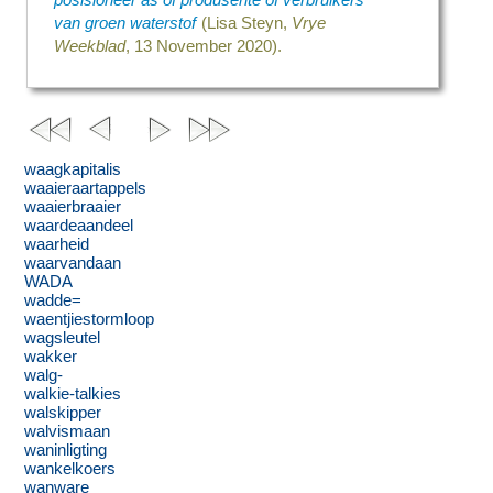
posisioneer as óf produsente óf verbruikers
van groen waterstof
(Lisa Steyn,
Vrye
Weekblad
, 13 November 2020).
waagkapitalis
waaieraartappels
waaierbraaier
waardeaandeel
waarheid
waarvandaan
WADA
wadde=
waentjiestormloop
wagsleutel
wakker
walg-
walkie-talkies
walskipper
walvismaan
waninligting
wankelkoers
wanware