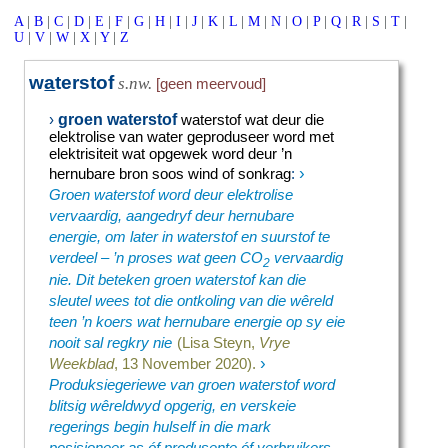
A
|
B
|
C
|
D
|
E
|
F
|
G
|
H
|
I
|
J
|
K
|
L
|
M
|
N
|
O
|
P
|
Q
|
R
|
S
|
T
|
U
|
V
|
W
|
X
|
Y
|
Z
w
a
terstof
s.nw.
[geen meervoud]
groen waterstof
›
waterstof wat deur die
elektrolise van water geproduseer word met
elektrisiteit wat opgewek word deur ’n
›
hernubare bron soos wind of sonkrag
:
Groen waterstof word deur elektrolise
vervaardig, aangedryf deur hernubare
energie, om later in waterstof en suurstof te
verdeel – ’n proses wat geen CO
vervaardig
2
nie. Dit beteken groen waterstof kan die
sleutel wees tot die ontkoling van die wêreld
teen ’n koers wat hernubare energie op sy eie
nooit sal regkry nie
(Lisa Steyn,
Vrye
›
Weekblad
, 13 November 2020).
Produksiegeriewe van groen waterstof word
blitsig wêreldwyd opgerig, en verskeie
regerings begin hulself in die mark