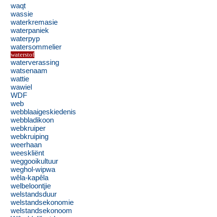
waqt
wassie
waterkremasie
waterpaniek
waterpyp
watersommelier
waterstof
waterverassing
watsenaam
wattie
wawiel
WDF
web
webblaaigeskiedenis
webbladikoon
webkruiper
webkruiping
weerhaan
weeskliënt
weggooikultuur
weghol-wipwa
wêla-kapêla
welbeloontjie
welstandsduur
welstandsekonomie
welstandsekonoom