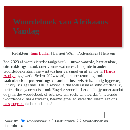
Woordeboek van Afrikaans
Vandag
Redakteur:
Jana Luther
|
En nog WAT
|
Podsendings
|
Help ons
Van 2020 af word eietydse taalgebruik –
nuwe woorde
,
betekenisse
,
uitdrukkings
, asook ouer vorme wat meestal nog nié in ander
woordeboeke staan nie – intyds hier versamel en af en toe in
Pharos
Aanlyn
bygewerk. Sedert 2024 word, met toestemming, ook
taalrubrieke
,
-podsendings en ander -insetsels
stelselmatig bygevoeg.
Dit kry jy slegs hier. Tik ’n woord in die soekkassie en vind dit dadelik,
indien dit opgeneem is – ook Engelse woorde. Let op dat jy moet aandui
of jy in die woordeboek of rubrieke wil soek. Onthou dat ’n lewende
woordeboek, nes Afrikaans, heeltyd groei en verander. Neem aan ons
leesprogram
deel en help ons!
Soek in:
woordeboek
taalrubrieke
woordeboek én
taalrubrieke