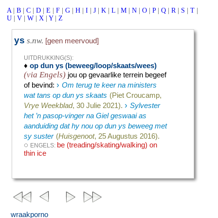
A
|
B
|
C
|
D
|
E
|
F
|
G
|
H
|
I
|
J
|
K
|
L
|
M
|
N
|
O
|
P
|
Q
|
R
|
S
|
T
|
U
|
V
|
W
|
X
|
Y
|
Z
ys
s.nw.
[geen meervoud]
UITDRUKKING(S):
♦
op dun ys (beweeg/loop/skaats/wees)
(via Engels)
jou op gevaarlike terrein begeef
›
of bevind
:
Om terug te keer na ministers
wat tans op dun ys skaats
(Piet Croucamp,
›
Vrye Weekblad
, 30 Julie 2021).
Sylvester
het ’n pasop-vinger na Giel geswaai as
aanduiding dat hy nou op dun ys beweeg met
sy suster
(
Huisgenoot
, 25 Augustus 2016).
◌
be (treading/skating/walking) on
ENGELS:
thin ice
wraakporno