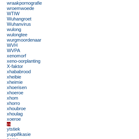
wraakpornografie
wroemwoede
WTIW
Wuhangroet
Wuhanvirus
wulong
wulongtee
wurgmoordenaar
WVH
WVPA
xenomorf
xeno-oorplanting
X-faktor
xhababrood
xheibie
xheimie
xhoerisen
xhoeroe
xhom
xhorro
xhoubroe
xhoulag
xoeroe
ys
ytstiek
yuppifikasie