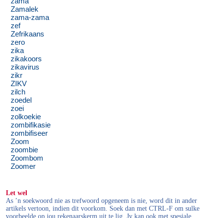
zama
Zamalek
zama-zama
zef
Zefrikaans
zero
zika
zikakoors
zikavirus
zikr
ZIKV
zilch
zoedel
zoei
zolkoekie
zombifikasie
zombifiseer
Zoom
zoombie
Zoombom
Zoomer
Let wel
As ’n soekwoord nie as trefwoord opgeneem is nie, word dit in ander
artikels vertoon, indien dit voorkom. Soek dan met CTRL-F om sulke
voorbeelde op jou rekenaarskerm uit te lig. Jy kan ook met spesiale