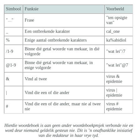
Simbool
Funksie
Voorbeeld
"ten opsigte
"..."
Frase
van"
_
Een ontbrekende karakter
cal_one
%
Enige aantal ontbrekende karakters
ka%abidiol
Binne dié getal woorde van mekaar, in dié
/1-9
"wat lei"/7
volgorde
Binne dié getal woorde van mekaar, in
@1-9
"wat lei"@7
enige volgorde
virus &
&
Vind al twee
epidemie
virus |
|
Vind die een of die ander
epidemie
Vind die een of die ander, maar nie al twe
e
virus #
#
nie
epidemie
Hierdie woordeboek is aan geen ander woordeboekprojek verbonde nie en
word deur niemand geldelik gesteun nie. Dit is ’n onafhanklike inisiatief
van die redakteur in haar vrye tyd.