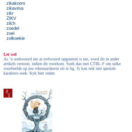
zikakoors
zikavirus
zikr
ZIKV
zilch
zoedel
zoei
zolkoekie
Let wel
As ’n soekwoord nie as trefwoord opgeneem is nie, word dit in ander
artikels vertoon, indien dit voorkom. Soek dan met CTRL-F om sulke
voorbeelde op jou rekenaarskerm uit te lig. Jy kan ook met spesiale
karakters soek. Kyk hier onder.