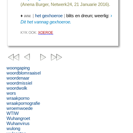
(Anena Burger, Netwerk24, 21 Januarie 2016).
›
♦
ww.
|
het gexhoeroe
|
blits en dreun
;
weerlig
:
Dit het vannag gexhoeroe.
KYK OOK:
XOEROE
woongaping
woordblomraaisel
woordenaar
woordmissiel
woordwolk
wors
wraakporno
wraakpornografie
wroemwoede
WTIW
Wuhangroet
Wuhanvirus
wulong