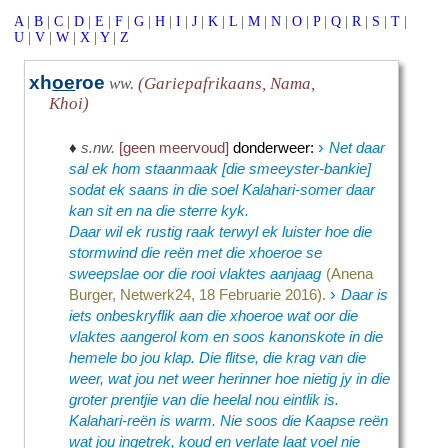
A
|
B
|
C
|
D
|
E
|
F
|
G
|
H
|
I
|
J
|
K
|
L
|
M
|
N
|
O
|
P
|
Q
|
R
|
S
|
T
|
U
|
V
|
W
|
X
|
Y
|
Z
xh
oe
roe
ww.
(Gariepafrikaans, Nama,
Khoi)
›
♦
s.nw.
[geen meervoud]
donderweer
:
Net daar
sal ek hom staanmaak [die smeeyster-bankie]
sodat ek saans in die soel Kalahari-somer daar
kan sit en na die sterre kyk.
Daar wil ek rustig raak terwyl ek luister hoe die
stormwind die reën met die xhoeroe se
sweepslae oor die rooi vlaktes aanjaag
(Anena
›
Burger, Netwerk24, 18 Februarie 2016).
Daar is
iets onbeskryflik aan die xhoeroe wat oor die
vlaktes aangerol kom en soos kanonskote in die
hemele bo jou klap. Die flitse, die krag van die
weer, wat jou net weer herinner hoe nietig jy in die
groter prentjie van die heelal nou eintlik is.
Kalahari-reën is warm. Nie soos die Kaapse reën
wat jou ingetrek, koud en verlate laat voel nie