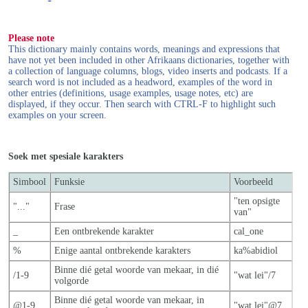
Please note
This dictionary mainly contains words, meanings and expressions that
have not yet been included in other Afrikaans dictionaries, together with
a collection of language columns, blogs, video inserts and podcasts. If a
search word is not included as a headword, examples of the word in
other entries (definitions, usage examples, usage notes, etc) are
displayed, if they occur. Then search with CTRL-F to highlight such
examples on your screen.
Soek met spesiale karakters
Simbool
Funksie
Voorbeeld
"ten opsigte
"..."
Frase
van"
_
Een ontbrekende karakter
cal_one
%
Enige aantal ontbrekende karakters
ka%abidiol
Binne dié getal woorde van mekaar, in dié
/1-9
"wat lei"/7
volgorde
Binne dié getal woorde van mekaar, in
@1-9
"wat lei"@7