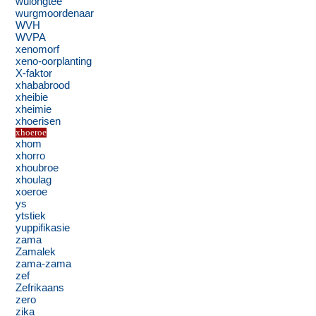
wulongtee
wurgmoordenaar
WVH
WVPA
xenomorf
xeno-oorplanting
X-faktor
xhababrood
xheibie
xheimie
xhoerisen
xhoeroe
xhom
xhorro
xhoubroe
xhoulag
xoeroe
ys
ytstiek
yuppifikasie
zama
Zamalek
zama-zama
zef
Zefrikaans
zero
zika