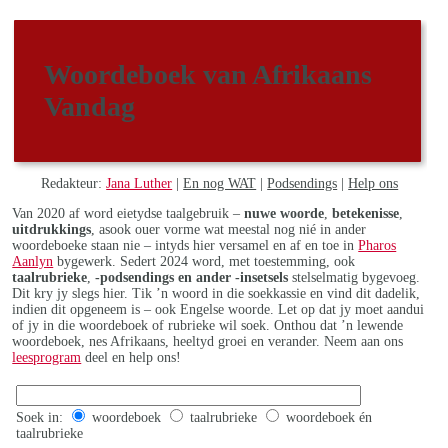
Woordeboek van Afrikaans
Vandag
Redakteur:
Jana Luther
|
En nog WAT
|
Podsendings
|
Help ons
Van 2020 af word eietydse taalgebruik –
nuwe woorde
,
betekenisse
,
uitdrukkings
, asook ouer vorme wat meestal nog nié in ander
woordeboeke staan nie – intyds hier versamel en af en toe in
Pharos
Aanlyn
bygewerk. Sedert 2024 word, met toestemming, ook
taalrubrieke
,
-podsendings en ander -insetsels
stelselmatig bygevoeg.
Dit kry jy slegs hier. Tik ’n woord in die soekkassie en vind dit dadelik,
indien dit opgeneem is – ook Engelse woorde. Let op dat jy moet aandui
of jy in die woordeboek of rubrieke wil soek. Onthou dat ’n lewende
woordeboek, nes Afrikaans, heeltyd groei en verander. Neem aan ons
leesprogram
deel en help ons!
Soek in:
woordeboek
taalrubrieke
woordeboek én
taalrubrieke