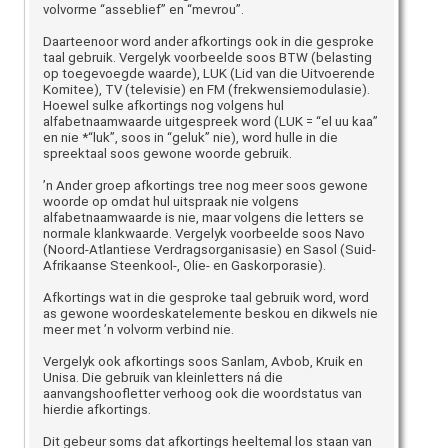
volvorme “asseblief” en “mevrou”.
Daarteenoor word ander afkortings ook in die gesproke
taal gebruik. Vergelyk voorbeelde soos BTW (belasting
op toegevoegde waarde), LUK (Lid van die Uitvoerende
Komitee), TV (televisie) en FM (frekwensiemodulasie).
Hoewel sulke afkortings nog volgens hul
alfabetnaamwaarde uitgespreek word (LUK = “el uu kaa”
en nie *“luk”, soos in “geluk” nie), word hulle in die
spreektaal soos gewone woorde gebruik.
’n Ander groep afkortings tree nog meer soos gewone
woorde op omdat hul uitspraak nie volgens
alfabetnaamwaarde is nie, maar volgens die letters se
normale klankwaarde. Vergelyk voorbeelde soos Navo
(Noord-Atlantiese Verdragsorganisasie) en Sasol (Suid-
Afrikaanse Steenkool-, Olie- en Gaskorporasie).
Afkortings wat in die gesproke taal gebruik word, word
as gewone woordeskatelemente beskou en dikwels nie
meer met ’n volvorm verbind nie.
Vergelyk ook afkortings soos Sanlam, Avbob, Kruik en
Unisa. Die gebruik van kleinletters ná die
aanvangshoofletter verhoog ook die woordstatus van
hierdie afkortings.
Dit gebeur soms dat afkortings heeltemal los staan van