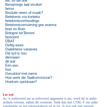
Bê, sê die bok
Benamings laat struikel
berus
Besluite neem of maak?
Betekenis vra konteks
betekenisverhoudings
Betekenisverruiming gee woema
boer en Boer
Bologne tot Benoni
bywoord
DBAT
Deftig wees
Dialektiese variasies
Die tyd is nou
diernaam
dit wat
Één een
fooi
Gesukkel met name
Hoe werk die Taalkommissie?
Hoekom sprinkaan?
Let wel
As ’n soekwoord nie as trefwoord opgeneem is nie, word dit in ander
artikels vertoon, indien dit voorkom. Soek dan met CTRL-F om sulke
voorbeelde op jou rekenaarskerm uit te lig. Jy kan ook met spesiale