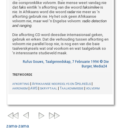
die oorspronklike volvorm. Baie mense weet vandag nie
dat
faks
eintlik ’n afkorting van die woord
faksimilee
is
nie. In Afrikaans word die woord
radar
nie meer as ’n
afkorting gebruik nie. Hy het ook geen Afrikaanse
volvorm nie, maar wel ’n Engelse volvorm:
radio detection
and ranging
.
Die afkorting CD word deesdae internasionaal geken,
gebruik en erken. Dat die verhouding tussen afkorting en
volvorm nie parallel loop nie, is nog een van die baie
taalverskynsels wat oral voorkom en wat taalgebruik so
’n interessante studieveld maak.
Rufus Gouws, Taalgereedskap, 7 Februarie 1994 © Die
Burger, Media24
trefwoorde
|
|
afkorting
Afrikaanse woordelys en Spelreëls
|
|
|
|
akroniem
AWS
skryftaal
Taalkommissie
volvorm
zama-zama