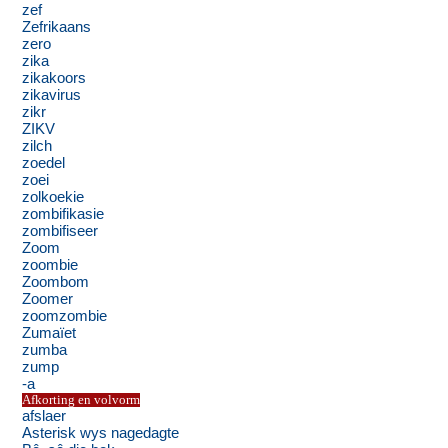
zef
Zefrikaans
zero
zika
zikakoors
zikavirus
zikr
ZIKV
zilch
zoedel
zoei
zolkoekie
zombifikasie
zombifiseer
Zoom
zoombie
Zoombom
Zoomer
zoomzombie
Zumaïet
zumba
zump
-a
Afkorting en volvorm
afslaer
Asterisk wys nagedagte