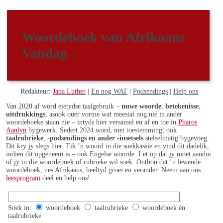
Woordeboek van Afrikaans
Vandag
Redakteur:
Jana Luther
|
En nog WAT
|
Podsendings
|
Help ons
Van 2020 af word eietydse taalgebruik –
nuwe woorde
,
betekenisse
,
uitdrukkings
, asook ouer vorme wat meestal nog nié in ander
woordeboeke staan nie – intyds hier versamel en af en toe in
Pharos
Aanlyn
bygewerk. Sedert 2024 word, met toestemming, ook
taalrubrieke
,
-podsendings en ander -insetsels
stelselmatig bygevoeg.
Dit kry jy slegs hier. Tik ’n woord in die soekkassie en vind dit dadelik,
indien dit opgeneem is – ook Engelse woorde. Let op dat jy moet aandui
of jy in die woordeboek of rubrieke wil soek. Onthou dat ’n lewende
woordeboek, nes Afrikaans, heeltyd groei en verander. Neem aan ons
leesprogram
deel en help ons!
Soek in:
woordeboek
taalrubrieke
woordeboek én
taalrubrieke