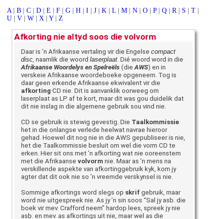
A
|
B
|
C
|
D
|
E
|
F
|
G
|
H
|
I
|
J
|
K
|
L
|
M
|
N
|
O
|
P
|
Q
|
R
|
S
|
T
|
U
|
V
|
W
|
X
|
Y
|
Z
Afkorting nie altyd soos die volvorm
Daar is ’n Afrikaanse vertaling vir die Engelse
compact
disc
, naamlik die woord
laserplaat
. Dié woord word in die
Afrikaanse Woordelys en Spelreëls
(die
AWS
) en in
verskeie Afrikaanse woordeboeke opgeneem. Tog is
daar geen erkende Afrikaanse ekwivalent vir die
afkorting
CD nie. Dit is aanvanklik oorweeg om
laserplaat as LP af te kort, maar dit was gou duidelik dat
dit nie inslag in die algemene gebruik sou vind nie.
CD se gebruik is stewig gevestig. Die
Taalkommissie
het in die onlangse verlede heelwat navrae hieroor
gehad. Hoewel dit nog nie in die AWS gepubliseer is nie,
het die Taalkommissie besluit om wel die vorm CD te
erken. Hier sit ons met ’n afkorting wat nie ooreenstem
met die Afrikaanse
volvorm
nie. Maar as ’n mens na
verskillende aspekte van afkortinggebruik kyk, kom jy
agter dat dit ook nie so ’n vreemde verskynsel is nie.
Sommige afkortings word slegs op
skrif
gebruik, maar
word nie uitgespreek nie. As jy ’n sin soos “Sal jy asb. die
boek vir mev. Crafford neem” hardop lees, spreek jy nie
asb. en mev. as afkortings uit nie, maar wel as die