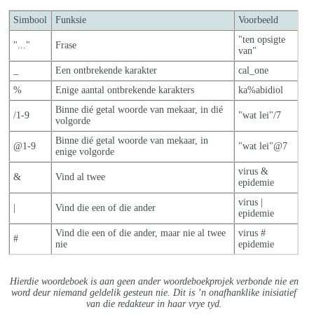
Simbool
Funksie
Voorbeeld
"ten opsigte
"..."
Frase
van"
_
Een ontbrekende karakter
cal_one
%
Enige aantal ontbrekende karakters
ka%abidiol
Binne dié getal woorde van mekaar, in dié
/1-9
"wat lei"/7
volgorde
Binne dié getal woorde van mekaar, in
@1-9
"wat lei"@7
enige volgorde
virus &
&
Vind al twee
epidemie
virus |
|
Vind die een of die ander
epidemie
Vind die een of die ander, maar nie al twe
e
virus #
#
nie
epidemie
Hierdie woordeboek is aan geen ander woordeboekprojek verbonde nie en
word deur niemand geldelik gesteun nie. Dit is ’n onafhanklike inisiatief
van die redakteur in haar vrye tyd.