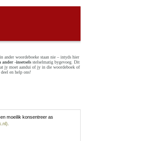
in ander woordeboeke staan nie – intyds hier
 ander -insetsels
stelselmatig bygevoeg. Dit
dat jy moet aandui of jy in die woordeboek of
deel en help ons!
en moeilik konsentreer as
.nl).