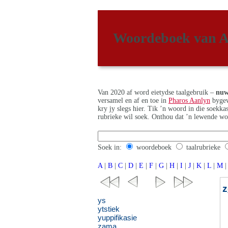
Woordeboek van A
Van 2020 af word eietydse taalgebruik –
nuw
versamel en af en toe in
Pharos Aanlyn
bygew
kry jy slegs hier. Tik ’n woord in die soekk
rubrieke wil soek. Onthou dat ’n lewende wo
Soek in:
woordeboek
taalrubrieke
A
|
B
|
C
|
D
|
E
|
F
|
G
|
H
|
I
|
J
|
K
|
L
|
M
|
z
ys
ytstiek
yuppifikasie
zama