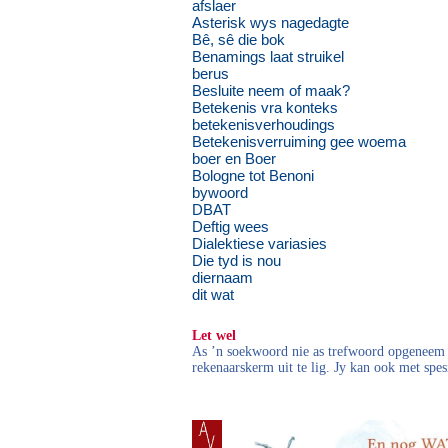
afslaer
Asterisk wys nagedagte
Bê, sê die bok
Benamings laat struikel
berus
Besluite neem of maak?
Betekenis vra konteks
betekenisverhoudings
Betekenisverruiming gee woema
boer en Boer
Bologne tot Benoni
bywoord
DBAT
Deftig wees
Dialektiese variasies
Die tyd is nou
diernaam
dit wat
Let wel
As ’n soekwoord nie as trefwoord opgeneem i
rekenaarskerm uit te lig. Jy kan ook met spes