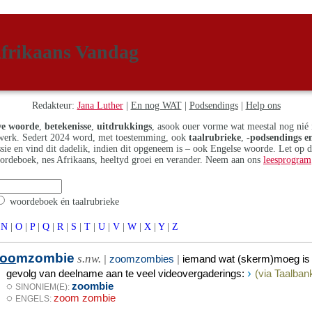
frikaans Vandag
Redakteur:
Jana Luther
|
En nog WAT
|
Podsendings
|
Help ons
e woorde
,
betekenisse
,
uitdrukkings
, asook ouer vorme wat meestal nog nié 
erk. Sedert 2024 word, met toestemming, ook
taalrubrieke
,
-podsendings en
assie en vind dit dadelik, indien dit opgeneem is – ook Engelse woorde. Let op 
ordeboek, nes Afrikaans, heeltyd groei en verander. Neem aan ons
leesprogram
woordeboek én taalrubrieke
N
|
O
|
P
|
Q
|
R
|
S
|
T
|
U
|
V
|
W
|
X
|
Y
|
Z
oo
mzombie
s.nw.
|
zoomzombies
|
iemand wat (skerm)moeg is 
›
gevolg van deelname aan te veel videovergaderings
:
(via Taalbank
◌
zoombie
SINONIEM(E):
◌
zoom zombie
ENGELS: