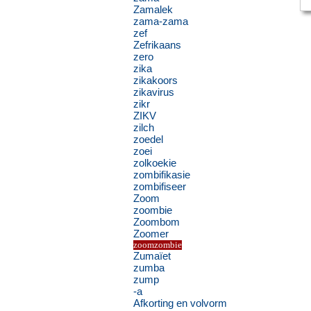
Zamalek
zama-zama
zef
Zefrikaans
zero
zika
zikakoors
zikavirus
zikr
ZIKV
zilch
zoedel
zoei
zolkoekie
zombifikasie
zombifiseer
Zoom
zoombie
Zoombom
Zoomer
zoomzombie
Zumaïet
zumba
zump
-a
Afkorting en volvorm