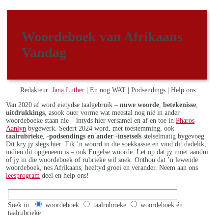
Woordeboek van Afrikaans
Vandag
Redakteur:
Jana Luther
|
En nog WAT
|
Podsendings
|
Help ons
Van 2020 af word eietydse taalgebruik –
nuwe woorde
,
betekenisse
,
uitdrukkings
, asook ouer vorme wat meestal nog nié in ander
woordeboeke staan nie – intyds hier versamel en af en toe in
Pharos
Aanlyn
bygewerk. Sedert 2024 word, met toestemming, ook
taalrubrieke
,
-podsendings en ander -insetsels
stelselmatig bygevoeg.
Dit kry jy slegs hier. Tik ’n woord in die soekkassie en vind dit dadelik,
indien dit opgeneem is – ook Engelse woorde. Let op dat jy moet aandui
of jy in die woordeboek of rubrieke wil soek. Onthou dat ’n lewende
woordeboek, nes Afrikaans, heeltyd groei en verander. Neem aan ons
leesprogram
deel en help ons!
Soek in:
woordeboek
taalrubrieke
woordeboek én
taalrubrieke