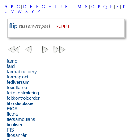
A
|
B
|
C
|
D
|
E
|
F
|
G
|
H
|
I
|
J
|
K
|
L
|
M
|
N
|
O
|
P
|
Q
|
R
|
S
|
T
|
U
|
V
|
W
|
X
|
Y
|
Z
flip
tussenwerpsel
→
FLIPPIT
famo
fard
farmaboerdery
farmaplant
fediversum
feesflerrie
feitekontrolering
feitkontroleerder
fibrodisplasie
FICA
fietna
fietsambulans
finaliseer
FIS
fitosanitêr