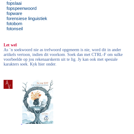
fopslaai
fopspeenwoord
fopware
forensiese linguistiek
fotobom
fotonseil
Let wel
As ’n soekwoord nie as trefwoord opgeneem is nie, word dit in ander
artikels vertoon, indien dit voorkom. Soek dan met CTRL-F om sulke
voorbeelde op jou rekenaarskerm uit te lig. Jy kan ook met spesiale
karakters soek. Kyk hier onder.