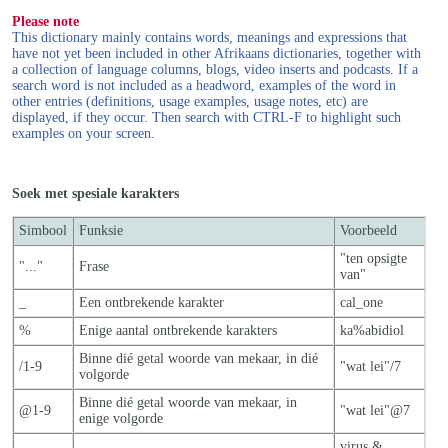
Please note
This dictionary mainly contains words, meanings and expressions that
have not yet been included in other Afrikaans dictionaries, together with
a collection of language columns, blogs, video inserts and podcasts. If a
search word is not included as a headword, examples of the word in
other entries (definitions, usage examples, usage notes, etc) are
displayed, if they occur. Then search with CTRL-F to highlight such
examples on your screen.
Soek met spesiale karakters
Simbool
Funksie
Voorbeeld
"ten opsigte
"..."
Frase
van"
_
Een ontbrekende karakter
cal_one
%
Enige aantal ontbrekende karakters
ka%abidiol
Binne dié getal woorde van mekaar, in dié
/1-9
"wat lei"/7
volgorde
Binne dié getal woorde van mekaar, in
@1-9
"wat lei"@7
enige volgorde
virus &