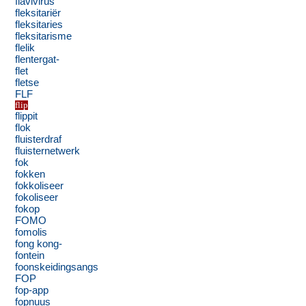
flavivirus
fleksitariër
fleksitaries
fleksitarisme
flelik
flentergat-
flet
fletse
FLF
flip
flippit
flok
fluisterdraf
fluisternetwerk
fok
fokken
fokkoliseer
fokoliseer
fokop
FOMO
fomolis
fong kong-
fontein
foonskeidingsangs
FOP
fop-app
fopnuus