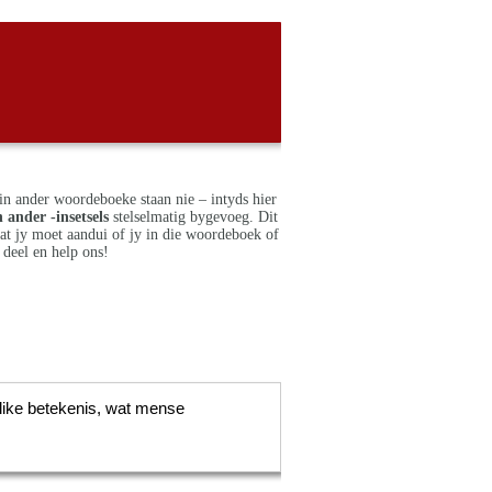
in ander woordeboeke staan nie – intyds hier
 ander -insetsels
stelselmatig bygevoeg. Dit
dat jy moet aandui of jy in die woordeboek of
deel en help ons!
like betekenis, wat mense