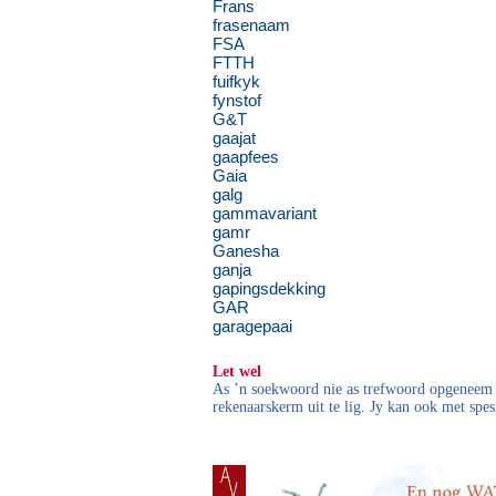
Frans
frasenaam
FSA
FTTH
fuifkyk
fynstof
G&T
gaajat
gaapfees
Gaia
galg
gammavariant
gamr
Ganesha
ganja
gapingsdekking
GAR
garagepaai
Let wel
As ’n soekwoord nie as trefwoord opgeneem i
rekenaarskerm uit te lig. Jy kan ook met spes