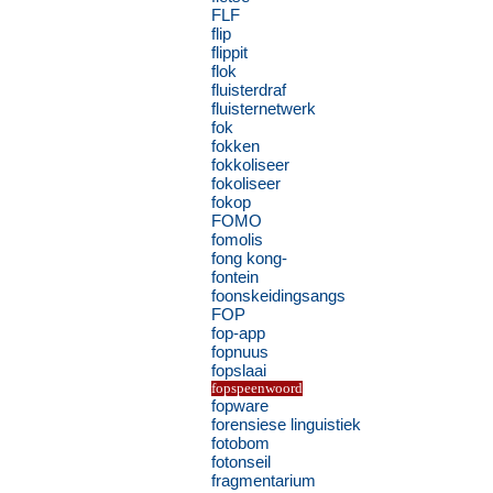
FLF
flip
flippit
flok
fluisterdraf
fluisternetwerk
fok
fokken
fokkoliseer
fokoliseer
fokop
FOMO
fomolis
fong kong-
fontein
foonskeidingsangs
FOP
fop-app
fopnuus
fopslaai
fopspeenwoord
fopware
forensiese linguistiek
fotobom
fotonseil
fragmentarium