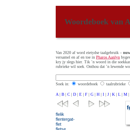
Woordeboek van A
Van 2020 af word eietydse taalgebruik –
nuw
versamel en af en toe in
Pharos Aanlyn
bygew
kry jy slegs hier. Tik ’n woord in die soekk
rubrieke wil soek. Onthou dat ’n lewende wo
Soek in:
woordeboek
taalrubrieke
A
|
B
|
C
|
D
|
E
|
F
|
G
|
H
|
I
|
J
|
K
|
L
|
M
|
f
flelik
flentergat-
flet
fletse