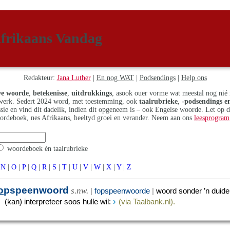
frikaans Vandag
Redakteur:
Jana Luther
|
En nog WAT
|
Podsendings
|
Help ons
e woorde
,
betekenisse
,
uitdrukkings
, asook ouer vorme wat meestal nog nié 
erk. Sedert 2024 word, met toestemming, ook
taalrubrieke
,
-podsendings en
assie en vind dit dadelik, indien dit opgeneem is – ook Engelse woorde. Let op 
ordeboek, nes Afrikaans, heeltyd groei en verander. Neem aan ons
leesprogram
woordeboek én taalrubrieke
N
|
O
|
P
|
Q
|
R
|
S
|
T
|
U
|
V
|
W
|
X
|
Y
|
Z
o
pspeenwoord
s.nw.
|
fopspeenwoorde
|
woord sonder ’n duide
›
(kan) interpreteer soos hulle wil
:
(via Taalbank.nl).