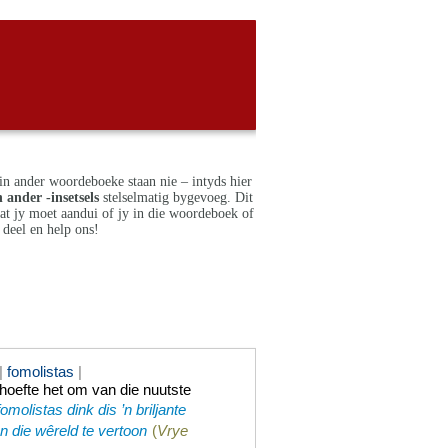
in ander woordeboeke staan nie – intyds hier
 ander -insetsels
stelselmatig bygevoeg. Dit
dat jy moet aandui of jy in die woordeboek of
deel en help ons!
|
fomolistas
|
hoefte het om van die nuutste
fomolistas dink dis ’n briljante
n die wêreld te vertoon
(
Vrye