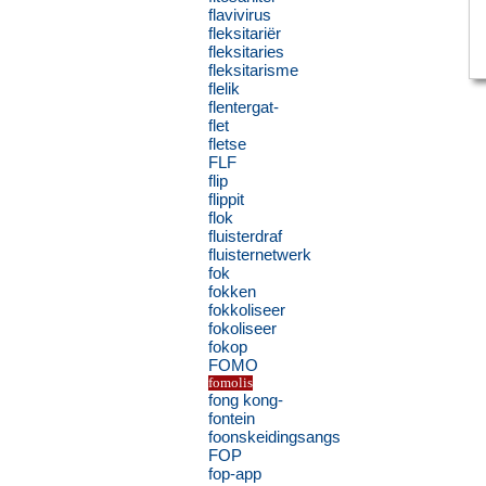
flavivirus
fleksitariër
fleksitaries
fleksitarisme
flelik
flentergat-
flet
fletse
FLF
flip
flippit
flok
fluisterdraf
fluisternetwerk
fok
fokken
fokkoliseer
fokoliseer
fokop
FOMO
fomolis
fong kong-
fontein
foonskeidingsangs
FOP
fop-app