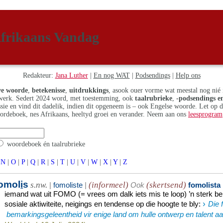
frikaans Vandag
Redakteur:
Jana Luther
|
En nog WAT
|
Podsendings
|
Help ons
e woorde
,
betekenisse
,
uitdrukkings
, asook ouer vorme wat meestal nog nié 
erk. Sedert 2024 word, met toestemming, ook
taalrubrieke
,
-podsendings en
assie en vind dit dadelik, indien dit opgeneem is – ook Engelse woorde. Let op 
ordeboek, nes Afrikaans, heeltyd groei en verander. Neem aan ons
leesprogram
woordeboek én taalrubrieke
N
|
O
|
P
|
Q
|
R
|
S
|
T
|
U
|
V
|
W
|
X
|
Y
|
Z
omol
i
s
s.nw.
(informeel)
(skertsend)
|
fomoliste
|
Ook
fomolista
iemand wat uit FOMO (= vrees om dalk iets mis te loop) ’n sterk be
›
sosiale aktiwiteite, neigings en tendense op die hoogte te bly
:
Die 
bemarkingsgeleentheid vir enige land om hulle ontwerp en talent aa