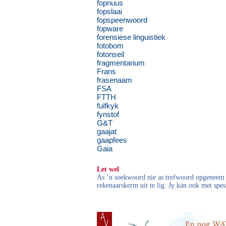
fopnuus
fopslaai
fopspeenwoord
fopware
forensiese linguistiek
fotobom
fotonseil
fragmentarium
Frans
frasenaam
FSA
FTTH
fuifkyk
fynstof
G&T
gaajat
gaapfees
Gaia
Let wel
As ’n soekwoord nie as trefwoord opgeneem i
rekenaarskerm uit te lig. Jy kan ook met spes