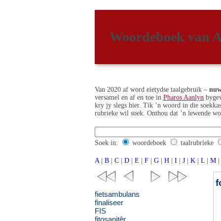
Woordeboek van A
Van 2020 af word eietydse taalgebruik –
nuw
versamel en af en toe in
Pharos Aanlyn
bygew
kry jy slegs hier. Tik ’n woord in die soekk
rubrieke wil soek. Onthou dat ’n lewende wo
Soek in:
woordeboek
taalrubrieke
A
|
B
|
C
|
D
|
E
|
F
|
G
|
H
|
I
|
J
|
K
|
L
|
M
|
f
fietsambulans
finaliseer
FIS
fitosanitêr