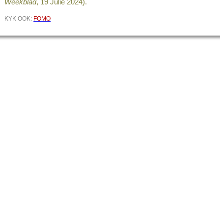
Weekblad
, 19 Julie 2024).
KYK OOK:
FOMO