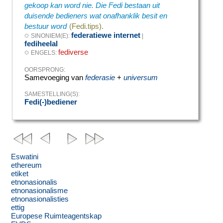
gekoop kan word nie. Die Fedi bestaan ​​uit
duisende bedieners wat onafhanklik besit en
bestuur word
(Fedi.tips).
◌
federatiewe internet
SINONIEM(E):
|
fediheelal
◌
fediverse
ENGELS:
OORSPRONG:
Samevoeging van
federasie
+
universum
SAMESTELLING(S):
Fedi(-)bediener
Eswatini
ethereum
etiket
etnonasionalis
etnonasionalisme
etnonasionalisties
ettig
Europese Ruimteagentskap