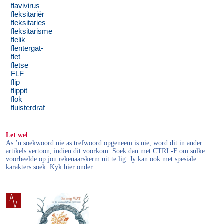
flavivirus
fleksitariër
fleksitaries
fleksitarisme
flelik
flentergat-
flet
fletse
FLF
flip
flippit
flok
fluisterdraf
Let wel
As ’n soekwoord nie as trefwoord opgeneem is nie, word dit in ander
artikels vertoon, indien dit voorkom. Soek dan met CTRL-F om sulke
voorbeelde op jou rekenaarskerm uit te lig. Jy kan ook met spesiale
karakters soek. Kyk hier onder.