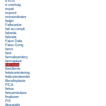
EVDS
e-voertuig
expat
exposé
extraordinaire
fadjer
Fafbroekie
fait accompli
faloeda
falooda
Falun Dafa
Falun Gong
famo
fard
farmaboerdery
farmaplant
fediversum
feesflerrie
feitekontrolering
feitkontroleerder
fibrodisplasie
FICA
fietna
fietsambulans
finaliseer
FIS
fitosanitêr