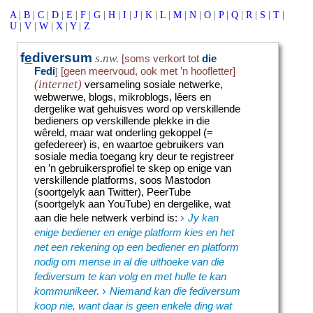
A
|
B
|
C
|
D
|
E
|
F
|
G
|
H
|
I
|
J
|
K
|
L
|
M
|
N
|
O
|
P
|
Q
|
R
|
S
|
T
|
U
|
V
|
W
|
X
|
Y
|
Z
f
e
diversum
s.nw.
[soms verkort tot
die
Fedi
[geen meervoud, ook met ’n hoofletter]
]
(internet)
versameling sosiale netwerke,
webwerwe, blogs, mikroblogs, lêers en
dergelike wat gehuisves word op verskillende
bedieners op verskillende plekke in die
wêreld, maar wat onderling gekoppel (=
gefedereer) is, en waartoe gebruikers van
sosiale media toegang kry deur te registreer
en ’n gebruikersprofiel te skep op enige van
verskillende platforms, soos Mastodon
(soortgelyk aan Twitter), PeerTube
(soortgelyk aan YouTube) en dergelike, wat
›
aan die hele netwerk verbind is
:
Jy kan
enige bediener en enige platform kies en het
net een rekening op een bediener en platform
nodig om mense in al die uithoeke van die
fediversum te kan volg en met hulle te kan
›
kommunikeer.
Niemand kan die fediversum
koop nie, want daar is geen enkele ding wat