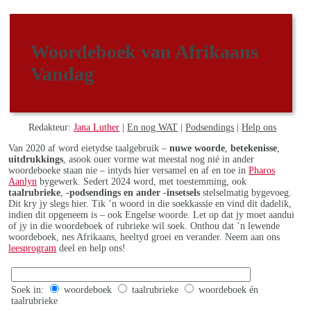
Woordeboek van Afrikaans
Vandag
Redakteur:
Jana Luther
|
En nog WAT
|
Podsendings
|
Help ons
Van 2020 af word eietydse taalgebruik –
nuwe woorde
,
betekenisse
,
uitdrukkings
, asook ouer vorme wat meestal nog nié in ander
woordeboeke staan nie – intyds hier versamel en af en toe in
Pharos
Aanlyn
bygewerk. Sedert 2024 word, met toestemming, ook
taalrubrieke
,
-podsendings en ander -insetsels
stelselmatig bygevoeg.
Dit kry jy slegs hier. Tik ’n woord in die soekkassie en vind dit dadelik,
indien dit opgeneem is – ook Engelse woorde. Let op dat jy moet aandui
of jy in die woordeboek of rubrieke wil soek. Onthou dat ’n lewende
woordeboek, nes Afrikaans, heeltyd groei en verander. Neem aan ons
leesprogram
deel en help ons!
Soek in:
woordeboek
taalrubrieke
woordeboek én
taalrubrieke