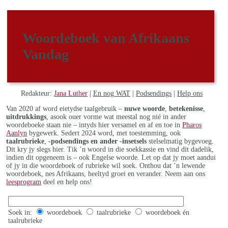
Woordeboek van Afrikaans
Vandag
Redakteur:
Jana Luther
|
En nog WAT
|
Podsendings
|
Help ons
Van 2020 af word eietydse taalgebruik –
nuwe woorde
,
betekenisse
,
uitdrukkings
, asook ouer vorme wat meestal nog nié in ander
woordeboeke staan nie – intyds hier versamel en af en toe in
Pharos
Aanlyn
bygewerk. Sedert 2024 word, met toestemming, ook
taalrubrieke
,
-podsendings en ander -insetsels
stelselmatig bygevoeg.
Dit kry jy slegs hier. Tik ’n woord in die soekkassie en vind dit dadelik,
indien dit opgeneem is – ook Engelse woorde. Let op dat jy moet aandui
of jy in die woordeboek of rubrieke wil soek. Onthou dat ’n lewende
woordeboek, nes Afrikaans, heeltyd groei en verander. Neem aan ons
leesprogram
deel en help ons!
Soek in:
woordeboek
taalrubrieke
woordeboek én
taalrubrieke