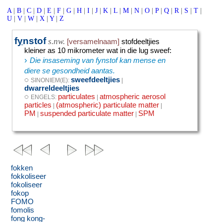
A
|
B
|
C
|
D
|
E
|
F
|
G
|
H
|
I
|
J
|
K
|
L
|
M
|
N
|
O
|
P
|
Q
|
R
|
S
|
T
|
U
|
V
|
W
|
X
|
Y
|
Z
f
y
nstof
s.nw.
[versamelnaam]
stofdeeltjies
kleiner as 10 mikrometer wat in die lug sweef
:
›
Die insaseming van fynstof kan mense en
diere se gesondheid aantas.
◌
sweefdeeltjies
SINONIEM(E):
|
dwarreldeeltjies
◌
particulates
atmospheric aerosol
ENGELS:
|
particles
(atmospheric) particulate matter
|
|
PM
suspended particulate matter
SPM
|
|
fokken
fokkoliseer
fokoliseer
fokop
FOMO
fomolis
fong kong-