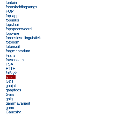
fontein
foonskeidingsangs
FOP
fop-app
fopnuus
fopslaai
fopspeenwoord
fopware
forensiese linguistiek
fotobom
fotonseil
fragmentarium
Frans
frasenaam
FSA
FTTH
fuifkyk
fynstof
G&T
gaajat
gaapfees
Gaia
galg
gammavariant
gamr
Ganesha