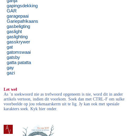
ganja
gapingsdekking
GAR
garagepaai
Gariepafrikaans
gasbeligting
gaslight
gaslighting
gasskrywer
gat
gatomswaai
gatsby
gatta patatta
gay
gazi
Let wel
As ’n soekwoord nie as trefwoord opgeneem is nie, word dit in ander
artikels vertoon, indien dit voorkom. Soek dan met CTRL-F om sulke
voorbeelde op jou rekenaarskerm uit te lig. Jy kan ook met spesiale
karakters soek. Kyk hier onder.