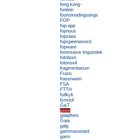
fong kong-
fontein
foonskeidingsangs
FOP
fop-app
fopnuus
fopslaai
fopspeenwoord
fopware
forensiese linguistiek
fotobom
fotonseil
fragmentarium
Frans
frasenaam
FSA
FTTH
fuifkyk
fynstof
G&T
gaajat
gaapfees
Gaia
galg
gammavariant
gamr