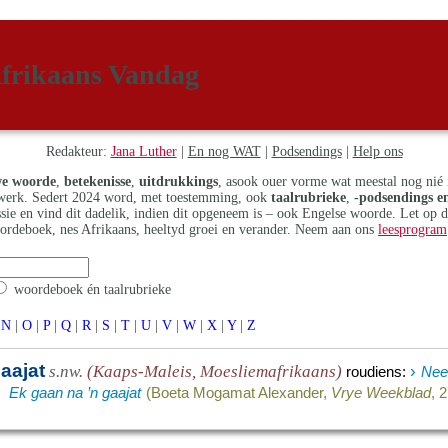
frikaans Vandag
Redakteur:
Jana Luther
|
En nog WAT
|
Podsendings
|
Help ons
e woorde
,
betekenisse
,
uitdrukkings
, asook ouer vorme wat meestal nog nié 
erk. Sedert 2024 word, met toestemming, ook
taalrubrieke
,
-podsendings en
assie en vind dit dadelik, indien dit opgeneem is – ook Engelse woorde. Let op 
ordeboek, nes Afrikaans, heeltyd groei en verander. Neem aan ons
leesprogram
woordeboek én taalrubrieke
N
|
O
|
P
|
Q
|
R
|
S
|
T
|
U
|
V
|
W
|
X
|
Y
|
Z
aajat
›
s.nw.
(Kaaps-Maleis, Moesliemafrikaans)
roudiens
:
Nee 
Ek gaan na ’n gaajat
(Boeta Mogamat Alexander,
Vrye Weekblad
, 