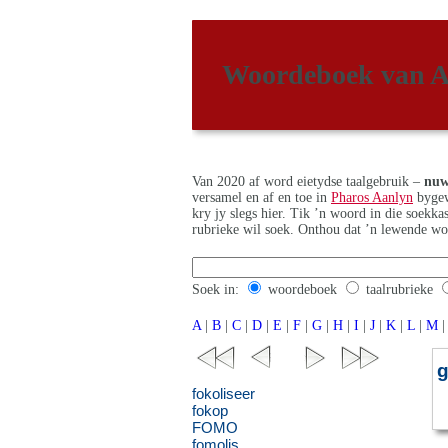
Woordeboek van A
Van 2020 af word eietydse taalgebruik –
nuw
versamel en af en toe in
Pharos Aanlyn
bygew
kry jy slegs hier. Tik ’n woord in die soekk
rubrieke wil soek. Onthou dat ’n lewende wo
Soek in:
woordeboek
taalrubrieke
A
|
B
|
C
|
D
|
E
|
F
|
G
|
H
|
I
|
J
|
K
|
L
|
M
|
g
fokoliseer
fokop
FOMO
fomolis