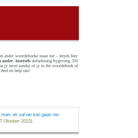
in ander woordeboeke staan nie – intyds hier
 ander -insetsels
stelselmatig bygevoeg. Dit
dat jy moet aandui of jy in die woordeboek of
deel en help ons!
man, ek sal nie kan gaan nie.
27 Oktober 2023).