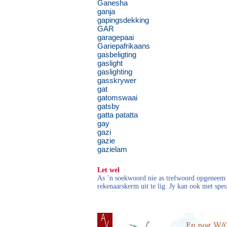
Ganesha
ganja
gapingsdekking
GAR
garagepaai
Gariepafrikaans
gasbeligting
gaslight
gaslighting
gasskrywer
gat
gatomswaai
gatsby
gatta patatta
gay
gazi
gazie
gazielam
Let wel
As ’n soekwoord nie as trefwoord opgeneem i
rekenaarskerm uit te lig. Jy kan ook met spes