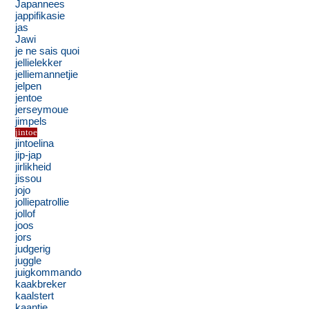
Japannees
jappifikasie
jas
Jawi
je ne sais quoi
jellielekker
jelliemannetjie
jelpen
jentoe
jerseymoue
jimpels
jintoe
jintoelina
jip-jap
jirlikheid
jissou
jojo
jolliepatrollie
jollof
joos
jors
judgerig
juggle
juigkommando
kaakbreker
kaalstert
kaantie