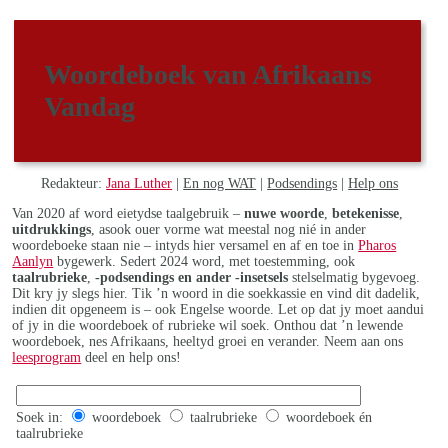
Woordeboek van Afrikaans
Vandag
Redakteur:
Jana Luther
|
En nog WAT
|
Podsendings
|
Help ons
Van 2020 af word eietydse taalgebruik –
nuwe woorde
,
betekenisse
,
uitdrukkings
, asook ouer vorme wat meestal nog nié in ander
woordeboeke staan nie – intyds hier versamel en af en toe in
Pharos
Aanlyn
bygewerk. Sedert 2024 word, met toestemming, ook
taalrubrieke
,
-podsendings en ander -insetsels
stelselmatig bygevoeg.
Dit kry jy slegs hier. Tik ’n woord in die soekkassie en vind dit dadelik,
indien dit opgeneem is – ook Engelse woorde. Let op dat jy moet aandui
of jy in die woordeboek of rubrieke wil soek. Onthou dat ’n lewende
woordeboek, nes Afrikaans, heeltyd groei en verander. Neem aan ons
leesprogram
deel en help ons!
Soek in:
woordeboek
taalrubrieke
woordeboek én
taalrubrieke