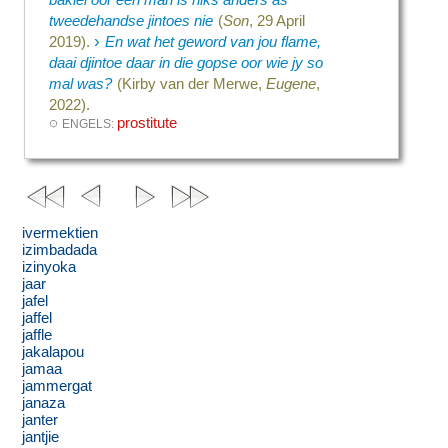
tweedehandse jintoes nie
(
Son
, 29 April
›
2019).
En wat het geword van jou flame,
daai djintoe daar in die gopse oor wie jy so
mal was?
(Kirby van der Merwe,
Eugene
,
2022).
◌
prostitute
ENGELS:
ivermektien
izimbadada
izinyoka
jaar
jafel
jaffel
jaffle
jakalapou
jamaa
jammergat
janaza
janter
jantjie