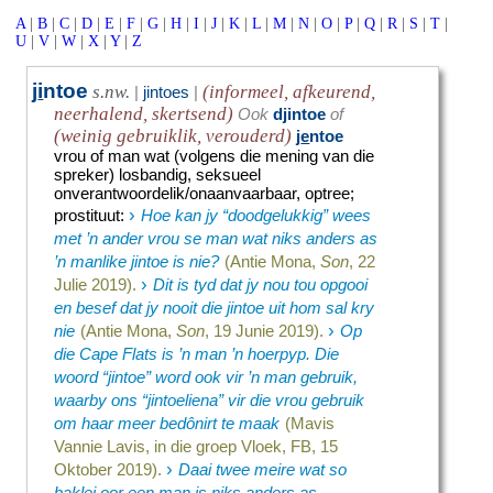
A
|
B
|
C
|
D
|
E
|
F
|
G
|
H
|
I
|
J
|
K
|
L
|
M
|
N
|
O
|
P
|
Q
|
R
|
S
|
T
|
U
|
V
|
W
|
X
|
Y
|
Z
j
i
ntoe
s.nw.
(informeel, afkeurend,
|
jintoes
|
neerhalend, skertsend)
Ook
djintoe
of
(weinig gebruiklik, verouderd)
j
e
ntoe
vrou of man wat (volgens die mening van die
spreker) losbandig, seksueel
onverantwoordelik/onaanvaarbaar, optree
;
›
prostituut
:
Hoe kan jy “doodgelukkig” wees
met ’n ander vrou se man wat niks anders as
’n manlike jintoe is nie?
(Antie Mona,
Son
, 22
›
Julie 2019).
Dit is tyd dat jy nou tou opgooi
en besef dat jy nooit die jintoe uit hom sal kry
›
nie
(Antie Mona,
Son
, 19 Junie 2019).
Op
die Cape Flats is ’n man ’n hoerpyp. Die
woord “jintoe” word ook vir ’n man gebruik,
waarby ons “jintoeliena” vir die vrou gebruik
om haar meer bedônirt te maak
(Mavis
Vannie Lavis, in die groep Vloek, FB, 15
›
Oktober 2019).
Daai twee meire wat so
baklei oor een man is niks anders as