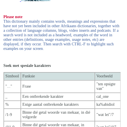
Please note
This dictionary mainly contains words, meanings and expressions that
have not yet been included in other Afrikaans dictionaries, together with
a collection of language columns, blogs, video inserts and podcasts. If a
search word is not included as a headword, examples of the word in
other entries (definitions, usage examples, usage notes, etc) are
displayed, if they occur. Then search with CTRL-F to highlight such
examples on your screen.
Soek met spesiale karakters
Simbool
Funksie
Voorbeeld
"ten opsigte
"..."
Frase
van"
_
Een ontbrekende karakter
cal_one
%
Enige aantal ontbrekende karakters
ka%abidiol
Binne dié getal woorde van mekaar, in dié
/1-9
"wat lei"/7
volgorde
Binne dié getal woorde van mekaar, in