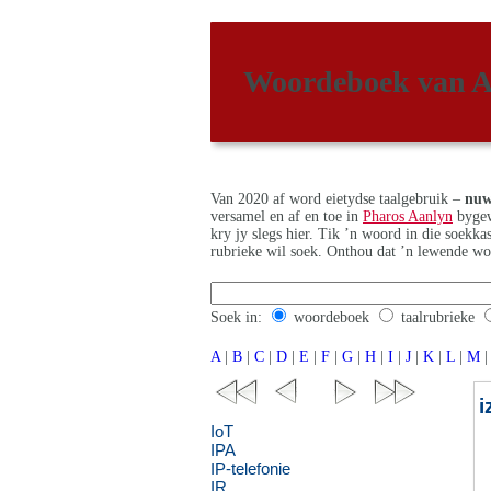
Woordeboek van A
Van 2020 af word eietydse taalgebruik –
nuw
versamel en af en toe in
Pharos Aanlyn
bygew
kry jy slegs hier. Tik ’n woord in die soekk
rubrieke wil soek. Onthou dat ’n lewende wo
Soek in:
woordeboek
taalrubrieke
A
|
B
|
C
|
D
|
E
|
F
|
G
|
H
|
I
|
J
|
K
|
L
|
M
|
i
IoT
IPA
IP-telefonie
IR