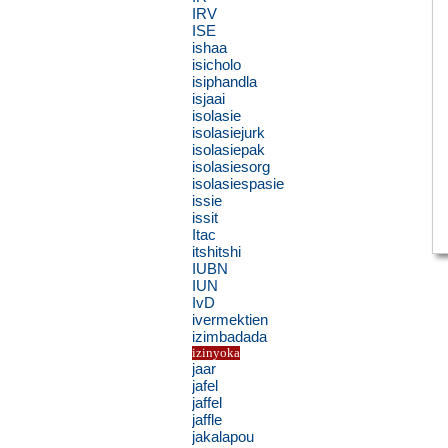
IRV
ISE
ishaa
isicholo
isiphandla
isjaai
isolasie
isolasiejurk
isolasiepak
isolasiesorg
isolasiespasie
issie
issit
Itac
itshitshi
IUBN
IUN
IvD
ivermektien
izimbadada
izinyoka
jaar
jafel
jaffel
jaffle
jakalapou