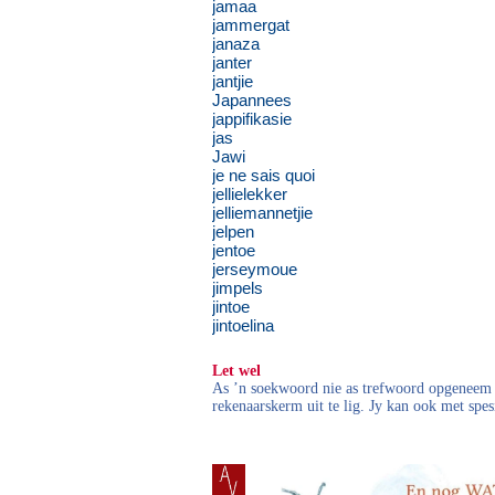
jamaa
jammergat
janaza
janter
jantjie
Japannees
jappifikasie
jas
Jawi
je ne sais quoi
jellielekker
jelliemannetjie
jelpen
jentoe
jerseymoue
jimpels
jintoe
jintoelina
Let wel
As ’n soekwoord nie as trefwoord opgeneem i
rekenaarskerm uit te lig. Jy kan ook met spes