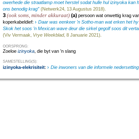
owerhede die straatlamp moet herstel sodat hulle hul izinyoka kan her
ons benodig krag”
(Netwerk24, 13 Augustus 2018).
3
(ook soms, minder akkuraat)
(a)
persoon wat onwettig krag van
›
koperkabeldief
:
Daar was eenkeer ’n Sotho-man wat erken het hy w
Skok het soos ’n Mexican wave deur die sirkel gegolf soos dit vertaa
(Viv Vermaak,
Vrye Weekblad
, 8 Januarie 2021).
OORSPRONG:
Zoeloe
izinyoka
, die byt van ’n slang
SAMESTELLING(S):
›
izinyoka-elekrisiteit
:
Die inwoners van die informele nedersetting g