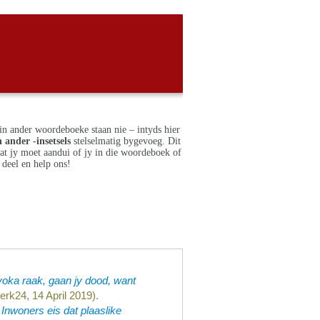
in ander woordeboeke staan nie – intyds hier
 ander -insetsels
stelselmatig bygevoeg. Dit
dat jy moet aandui of jy in die woordeboek of
deel en help ons!
nyoka raak, gaan jy dood, want
erk24, 14 April 2019).
Inwoners eis dat plaaslike