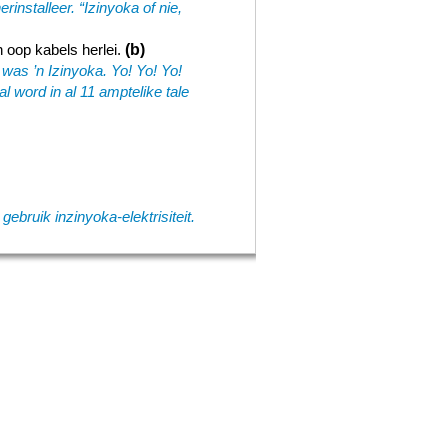
installeer. “Izinyoka of nie,
(b)
 oop kabels herlei.
as ’n Izinyoka. Yo! Yo! Yo!
l word in al 11 amptelike tale
ebruik inzinyoka-elektrisiteit.