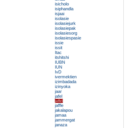
isicholo
isiphandla
isjaai
isolasie
isolasiejurk
isolasiepak
isolasiesorg
isolasiespasie
issie
issit
Itac
itshitshi
IUBN
IUN
IvD
ivermektien
izimbadada
izinyoka
jaar
jafel
jaffel
jaffle
jakalapou
jamaa
jammergat
janaza