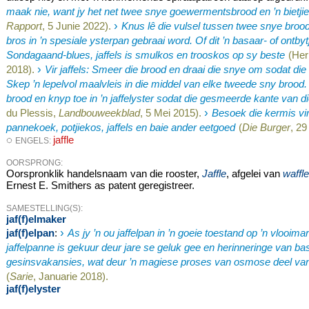
maak nie, want jy het net twee snye goewermentsbrood en ’n bietjie
›
Rapport
, 5 Junie 2022).
Knus lê die vulsel tussen twee snye brood
bros in ’n spesiale ysterpan gebraai word. Of dit ’n basaar- of ontbytja
Sondagaand-blues, jaffels is smulkos en trooskos op sy beste
(He
›
2018).
Vir jaffels: Smeer die brood en draai die snye om sodat di
Skep ’n lepelvol maalvleis in die middel van elke tweede sny brood
brood en knyp toe in ’n jaffelyster sodat die gesmeerde kante van di
›
du Plessis,
Landbouweekblad
, 5 Mei 2015).
Besoek die kermis vi
pannekoek, potjiekos, jaffels en baie ander eetgoed
(
Die Burger
, 29
◌
jaffle
ENGELS:
OORSPRONG:
Oorspronklik handelsnaam van die rooster,
Jaffle
, afgelei van
waffl
Ernest E. Smithers as patent geregistreer.
SAMESTELLING(S):
jaf(f)elmaker
›
jaf(f)elpan
:
As jy ’n ou jaffelpan in ’n goeie toestand op ’n vlooima
jaffelpanne is gekuur deur jare se geluk gee en herinneringe van b
gesinsvakansies, wat deur ’n magiese proses van osmose deel van
(
Sarie
, Januarie 2018).
jaf(f)elyster