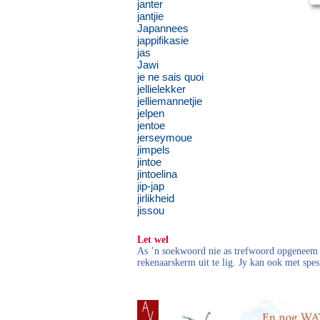
janter
jantjie
Japannees
jappifikasie
jas
Jawi
je ne sais quoi
jellielekker
jelliemannetjie
jelpen
jentoe
jerseymoue
jimpels
jintoe
jintoelina
jip-jap
jirlikheid
jissou
Let wel
As ’n soekwoord nie as trefwoord opgeneem i
rekenaarskerm uit te lig. Jy kan ook met spes