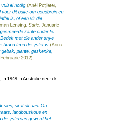
 vulsel nodig
(Anél Potjieter,
 voor dit buite-om goudbruin en
ffel is, of een vir die
rman Lensing,
Sarie
, Januarie
e gesmeerde kante onder lê.
. Bedek met die ander snye
e brood teen die yster is
(Arina
r gebak, plante, geskenke,
 Februarie 2012).
e
, in 1949 in Australië deur dr.
rk sien, skaf dit aan. Ou
asaars, landbouskoue en
 die ysterpan geword het