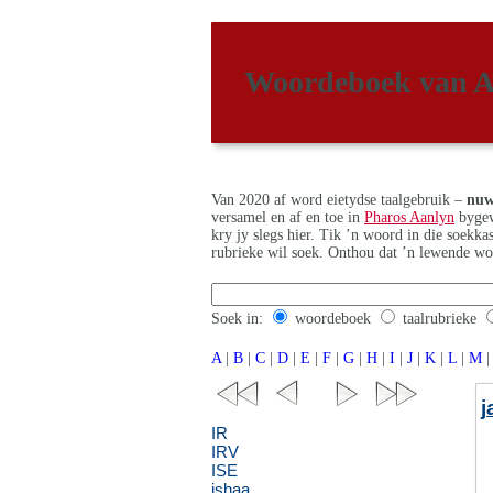
Woordeboek van A
Van 2020 af word eietydse taalgebruik –
nuw
versamel en af en toe in
Pharos Aanlyn
bygew
kry jy slegs hier. Tik ’n woord in die soekk
rubrieke wil soek. Onthou dat ’n lewende wo
Soek in:
woordeboek
taalrubrieke
A
|
B
|
C
|
D
|
E
|
F
|
G
|
H
|
I
|
J
|
K
|
L
|
M
|
j
IR
IRV
ISE
ishaa