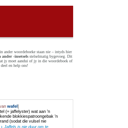
in ander woordeboeke staan nie – intyds hier
 ander -insetsels
stelselmatig bygevoeg. Dit
dat jy moet aandui of jy in die woordeboek of
deel en help ons!
 van
wafel
]
el (= jaffelyster) wat aan ’n
rkende blokkiespatroongebak ’n
and (sodat die vulsel nie
›
:
Jaffels is nie duur om te