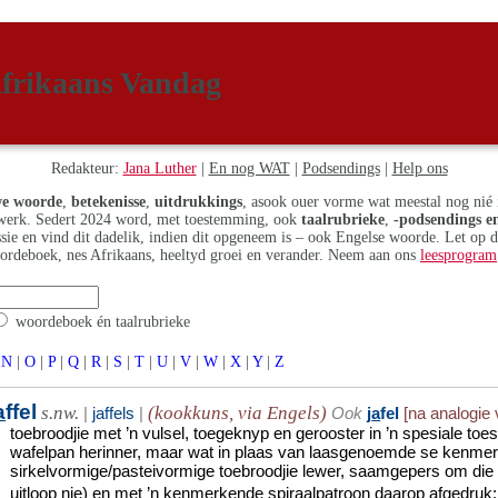
frikaans Vandag
Redakteur:
Jana Luther
|
En nog WAT
|
Podsendings
|
Help ons
e woorde
,
betekenisse
,
uitdrukkings
, asook ouer vorme wat meestal nog nié 
erk. Sedert 2024 word, met toestemming, ook
taalrubrieke
,
-podsendings en
assie en vind dit dadelik, indien dit opgeneem is – ook Engelse woorde. Let op 
ordeboek, nes Afrikaans, heeltyd groei en verander. Neem aan ons
leesprogram
woordeboek én taalrubrieke
N
|
O
|
P
|
Q
|
R
|
S
|
T
|
U
|
V
|
W
|
X
|
Y
|
Z
a
ffel
s.nw.
(kookkuns, via Engels)
|
jaffels
|
Ook
j
a
fel
[na analogie
toebroodjie met ’n vulsel, toegeknyp en gerooster in ’n spesiale toest
wafelpan herinner, maar wat in plaas van laasgenoemde se kenme
sirkelvormige/pasteivormige toebroodjie lewer, saamgepers om die r
uitloop nie) en met ’n kenmerkende spiraalpatroon daarop afgedruk