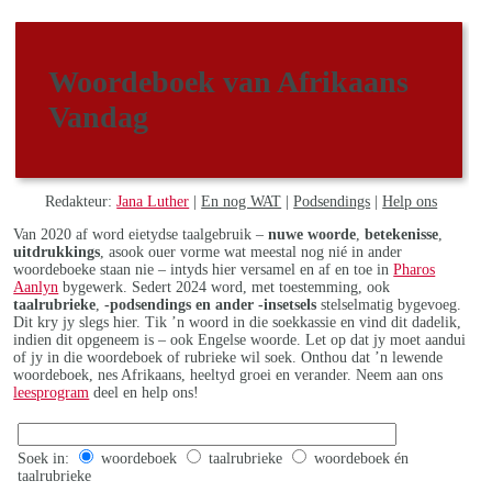
Woordeboek van Afrikaans
Vandag
Redakteur:
Jana Luther
|
En nog WAT
|
Podsendings
|
Help ons
Van 2020 af word eietydse taalgebruik –
nuwe woorde
,
betekenisse
,
uitdrukkings
, asook ouer vorme wat meestal nog nié in ander
woordeboeke staan nie – intyds hier versamel en af en toe in
Pharos
Aanlyn
bygewerk. Sedert 2024 word, met toestemming, ook
taalrubrieke
,
-podsendings en ander -insetsels
stelselmatig bygevoeg.
Dit kry jy slegs hier. Tik ’n woord in die soekkassie en vind dit dadelik,
indien dit opgeneem is – ook Engelse woorde. Let op dat jy moet aandui
of jy in die woordeboek of rubrieke wil soek. Onthou dat ’n lewende
woordeboek, nes Afrikaans, heeltyd groei en verander. Neem aan ons
leesprogram
deel en help ons!
Soek in:
woordeboek
taalrubrieke
woordeboek én
taalrubrieke