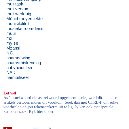
multitask
multiversum
multiwerktuig
Münchmeyersiekte
munisifaliteit
musiekstroomdiens
muur
mx
my se
Mzansi
n.C.
naamgewing
naamsmiskenning
nabyheidsleer
NAD
namibifiseer
Let wel
As ’n soekwoord nie as trefwoord opgeneem is nie, word dit in ander
artikels vertoon, indien dit voorkom. Soek dan met CTRL-F om sulke
voorbeelde op jou rekenaarskerm uit te lig. Jy kan ook met spesiale
karakters soek. Kyk hier onder.