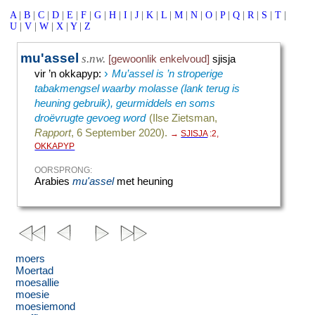
A
|
B
|
C
|
D
|
E
|
F
|
G
|
H
|
I
|
J
|
K
|
L
|
M
|
N
|
O
|
P
|
Q
|
R
|
S
|
T
|
U
|
V
|
W
|
X
|
Y
|
Z
mu'assel
s.nw.
[gewoonlik enkelvoud]
sjisja
›
vir ’n okkapyp
:
Mu’assel is ’n stroperige
tabakmengsel waarby molasse (lank terug is
heuning gebruik), geurmiddels en soms
droëvrugte gevoeg word
(Ilse Zietsman,
Rapport
, 6 September 2020).
→
SJISJA
:2,
OKKAPYP
OORSPRONG:
Arabies
mu'assel
met heuning
moers
Moertad
moesallie
moesie
moesiemond