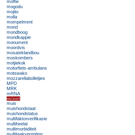
moffie
mogodu
mojito
molla
mompelment
mond
mondboog
mondkappie
monument
moordvis
mosaïeklandbou
moskombers
motjiekok
motorfiets-ambulans
motswako
mozzarellabolletjies
MPD
MRK
mRNA
mu'assel
muis
muishondstaat
muishondstatus
multifaktorverifikasie
multiheelal
multimorbiditeit
multitaakverrigting