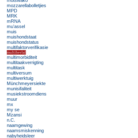
motswako
mozzarellabolletjies
MPD
MRK
mRNA
mu'assel
muis
muishondstaat
muishondstatus
multifaktorverifikasie
multiheelal
multimorbiditeit
multitaakverrigting
multitask
multiversum
multiwerktuig
Münchmeyersiekte
munisifaliteit
musiekstroomdiens
muur
mx
my se
Mzansi
n.C.
naamgewing
naamsmiskenning
nabyheidsleer