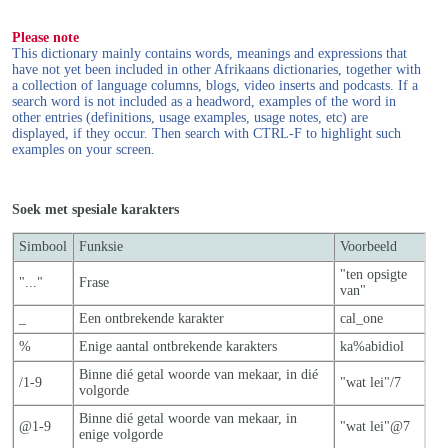
Please note
This dictionary mainly contains words, meanings and expressions that
have not yet been included in other Afrikaans dictionaries, together with
a collection of language columns, blogs, video inserts and podcasts. If a
search word is not included as a headword, examples of the word in
other entries (definitions, usage examples, usage notes, etc) are
displayed, if they occur. Then search with CTRL-F to highlight such
examples on your screen.
Soek met spesiale karakters
Simbool
Funksie
Voorbeeld
"ten opsigte
"..."
Frase
van"
_
Een ontbrekende karakter
cal_one
%
Enige aantal ontbrekende karakters
ka%abidiol
Binne dié getal woorde van mekaar, in dié
/1-9
"wat lei"/7
volgorde
Binne dié getal woorde van mekaar, in
@1-9
"wat lei"@7
enige volgorde