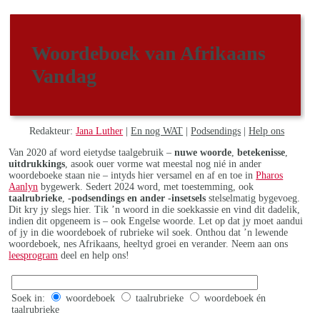
Woordeboek van Afrikaans
Vandag
Redakteur:
Jana Luther
|
En nog WAT
|
Podsendings
|
Help ons
Van 2020 af word eietydse taalgebruik –
nuwe woorde
,
betekenisse
,
uitdrukkings
, asook ouer vorme wat meestal nog nié in ander
woordeboeke staan nie – intyds hier versamel en af en toe in
Pharos
Aanlyn
bygewerk. Sedert 2024 word, met toestemming, ook
taalrubrieke
,
-podsendings en ander -insetsels
stelselmatig bygevoeg.
Dit kry jy slegs hier. Tik ’n woord in die soekkassie en vind dit dadelik,
indien dit opgeneem is – ook Engelse woorde. Let op dat jy moet aandui
of jy in die woordeboek of rubrieke wil soek. Onthou dat ’n lewende
woordeboek, nes Afrikaans, heeltyd groei en verander. Neem aan ons
leesprogram
deel en help ons!
Soek in:
woordeboek
taalrubrieke
woordeboek én
taalrubrieke