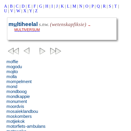
A
|
B
|
C
|
D
|
E
|
F
|
G
|
H
|
I
|
J
|
K
|
L
|
M
|
N
|
O
|
P
|
Q
|
R
|
S
|
T
|
U
|
V
|
W
|
X
|
Y
|
Z
m
u
ltiheelal
s.nw.
(wetenskapfiksie)
→
MULTIVERSUM
moffie
mogodu
mojito
molla
mompelment
mond
mondboog
mondkappie
monument
moordvis
mosaïeklandbou
moskombers
motjiekok
motorfiets-ambulans