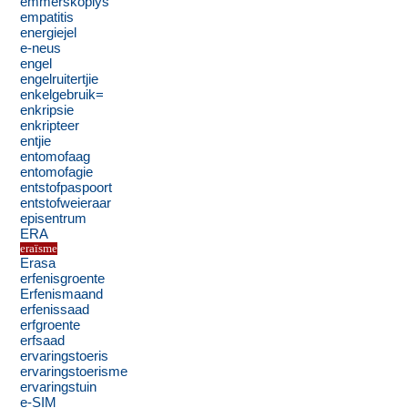
emmerskoplys
empatitis
energiejel
e-neus
engel
engelruitertjie
enkelgebruik=
enkripsie
enkripteer
entjie
entomofaag
entomofagie
entstofpaspoort
entstofweieraar
episentrum
ERA
eraïsme
Erasa
erfenisgroente
Erfenismaand
erfenissaad
erfgroente
erfsaad
ervaringstoeris
ervaringstoerisme
ervaringstuin
e-SIM