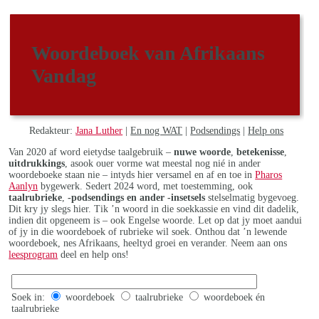
Woordeboek van Afrikaans
Vandag
Redakteur:
Jana Luther
|
En nog WAT
|
Podsendings
|
Help ons
Van 2020 af word eietydse taalgebruik –
nuwe woorde
,
betekenisse
,
uitdrukkings
, asook ouer vorme wat meestal nog nié in ander
woordeboeke staan nie – intyds hier versamel en af en toe in
Pharos
Aanlyn
bygewerk. Sedert 2024 word, met toestemming, ook
taalrubrieke
,
-podsendings en ander -insetsels
stelselmatig bygevoeg.
Dit kry jy slegs hier. Tik ’n woord in die soekkassie en vind dit dadelik,
indien dit opgeneem is – ook Engelse woorde. Let op dat jy moet aandui
of jy in die woordeboek of rubrieke wil soek. Onthou dat ’n lewende
woordeboek, nes Afrikaans, heeltyd groei en verander. Neem aan ons
leesprogram
deel en help ons!
Soek in:
woordeboek
taalrubrieke
woordeboek én
taalrubrieke