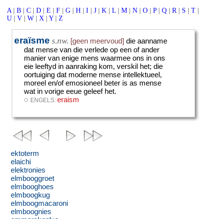
A
|
B
|
C
|
D
|
E
|
F
|
G
|
H
|
I
|
J
|
K
|
L
|
M
|
N
|
O
|
P
|
Q
|
R
|
S
|
T
|
U
|
V
|
W
|
X
|
Y
|
Z
eraïsme
s.nw.
[geen meervoud]
die aanname
dat mense van die verlede op een of ander
manier van enige mens waarmee ons in ons
eie leeftyd in aanraking kom, verskil het
;
die
oortuiging dat moderne mense intellektueel,
moreel en/of emosioneel beter is as mense
wat in vorige eeue geleef het.
◌
eraism
ENGELS:
ektoterm
elaichi
elektronies
elmbooggroet
elmbooghoes
elmboogkug
elmboogmacaroni
elmboognies