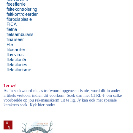
feesflerrie
feitekontrolering
feitkontroleerder
fibrodisplasie
FICA
fietna
fietsambulans
finaliseer
FIS
fitosanitêr
flavivirus
fleksitariër
fleksitaries
fleksitarisme
Let wel
As ’n soekwoord nie as trefwoord opgeneem is nie, word dit in ander
artikels vertoon, indien dit voorkom. Soek dan met CTRL-F om sulke
voorbeelde op jou rekenaarskerm uit te lig. Jy kan ook met spesiale
karakters soek. Kyk hier onder.