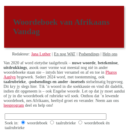
Woordeboek van Afrikaans
Vandag
Redakteur:
Jana Luther
|
En nog WAT
|
Podsendings
|
Help ons
Van 2020 af word eietydse taalgebruik –
nuwe woorde
,
betekenisse
,
uitdrukkings
, asook ouer vorme wat meestal nog nié in ander
woordeboeke staan nie – intyds hier versamel en af en toe in
Pharos
Aanlyn
bygewerk. Sedert 2024 word, met toestemming, ook
taalrubrieke
,
-podsendings en ander -insetsels
stelselmatig bygevoeg.
Dit kry jy slegs hier. Tik ’n woord in die soekkassie en vind dit dadelik,
indien dit opgeneem is – ook Engelse woorde. Let op dat jy moet aandui
of jy in die woordeboek of rubrieke wil soek. Onthou dat ’n lewende
woordeboek, nes Afrikaans, heeltyd groei en verander. Neem aan ons
leesprogram
deel en help ons!
Soek in:
woordeboek
taalrubrieke
woordeboek én
taalrubrieke