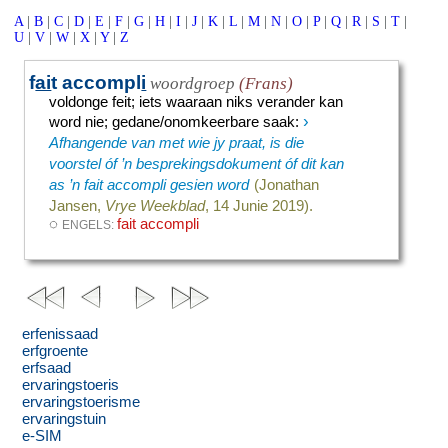
A
|
B
|
C
|
D
|
E
|
F
|
G
|
H
|
I
|
J
|
K
|
L
|
M
|
N
|
O
|
P
|
Q
|
R
|
S
|
T
|
U
|
V
|
W
|
X
|
Y
|
Z
f
ai
t accompl
i
woordgroep
(Frans)
voldonge feit
;
iets waaraan niks verander kan
›
word nie
;
gedane/onomkeerbare saak
:
Afhangende van met wie jy praat, is die
voorstel óf ’n besprekingsdokument óf dit kan
as ’n fait accompli gesien word
(Jonathan
Jansen,
Vrye Weekblad
, 14 Junie 2019).
◌
fait accompli
ENGELS:
erfenissaad
erfgroente
erfsaad
ervaringstoeris
ervaringstoerisme
ervaringstuin
e-SIM