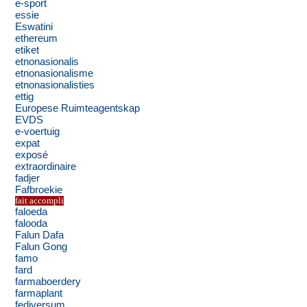
e-sport
essie
Eswatini
ethereum
etiket
etnonasionalis
etnonasionalisme
etnonasionalisties
ettig
Europese Ruimteagentskap
EVDS
e-voertuig
expat
exposé
extraordinaire
fadjer
Fafbroekie
fait accompli
faloeda
falooda
Falun Dafa
Falun Gong
famo
fard
farmaboerdery
farmaplant
fediversum