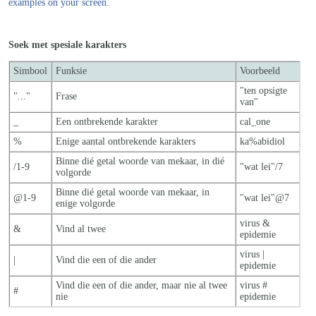
examples on your screen.
Soek met spesiale karakters
Simbool
Funksie
Voorbeeld
"ten opsigte
"..."
Frase
van"
_
Een ontbrekende karakter
cal_one
%
Enige aantal ontbrekende karakters
ka%abidiol
Binne dié getal woorde van mekaar, in dié
/1-9
"wat lei"/7
volgorde
Binne dié getal woorde van mekaar, in
@1-9
"wat lei"@7
enige volgorde
virus &
&
Vind al twee
epidemie
virus |
|
Vind die een of die ander
epidemie
Vind die een of die ander, maar nie al twe
e
virus #
#
nie
epidemie