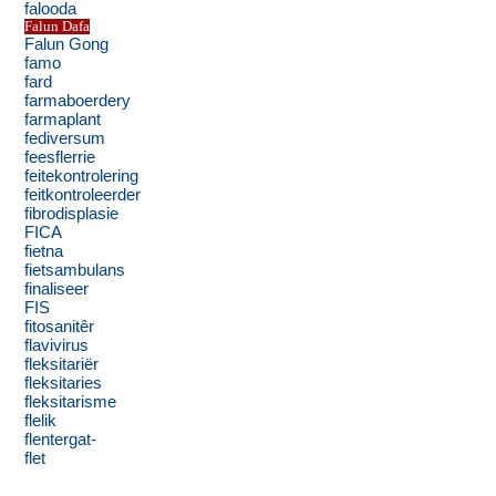
falooda
Falun Dafa
Falun Gong
famo
fard
farmaboerdery
farmaplant
fediversum
feesflerrie
feitekontrolering
feitkontroleerder
fibrodisplasie
FICA
fietna
fietsambulans
finaliseer
FIS
fitosanitêr
flavivirus
fleksitariër
fleksitaries
fleksitarisme
flelik
flentergat-
flet