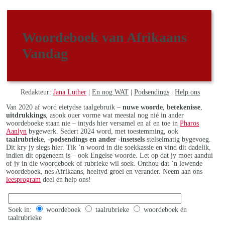
Woordeboek van Afrikaans
Vandag
Redakteur:
Jana Luther
|
En nog WAT
|
Podsendings
|
Help ons
Van 2020 af word eietydse taalgebruik –
nuwe woorde
,
betekenisse
,
uitdrukkings
, asook ouer vorme wat meestal nog nié in ander
woordeboeke staan nie – intyds hier versamel en af en toe in
Pharos
Aanlyn
bygewerk. Sedert 2024 word, met toestemming, ook
taalrubrieke
,
-podsendings en ander -insetsels
stelselmatig bygevoeg.
Dit kry jy slegs hier. Tik ’n woord in die soekkassie en vind dit dadelik,
indien dit opgeneem is – ook Engelse woorde. Let op dat jy moet aandui
of jy in die woordeboek of rubrieke wil soek. Onthou dat ’n lewende
woordeboek, nes Afrikaans, heeltyd groei en verander. Neem aan ons
leesprogram
deel en help ons!
Soek in:
woordeboek
taalrubrieke
woordeboek én
taalrubrieke