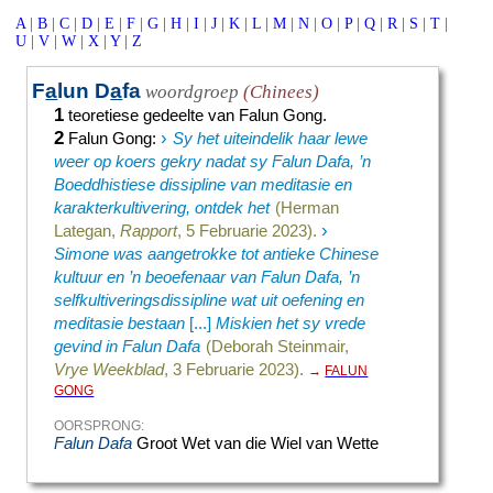
A
|
B
|
C
|
D
|
E
|
F
|
G
|
H
|
I
|
J
|
K
|
L
|
M
|
N
|
O
|
P
|
Q
|
R
|
S
|
T
|
U
|
V
|
W
|
X
|
Y
|
Z
F
a
lun D
a
fa
woordgroep
(Chinees)
1
teoretiese gedeelte van Falun Gong.
2
›
Falun Gong
:
Sy het uiteindelik haar lewe
weer op koers gekry nadat sy Falun Dafa, ’n
Boeddhistiese dissipline van meditasie en
karakterkultivering, ontdek het
(Herman
›
Lategan,
Rapport
, 5 Februarie 2023).
Simone was aangetrokke tot antieke Chinese
kultuur en ’n beoefenaar van Falun Dafa, ’n
selfkultiveringsdissipline wat uit oefening en
meditasie bestaan
[...]
Miskien het sy vrede
gevind in Falun Dafa
(Deborah Steinmair,
Vrye Weekblad
, 3 Februarie 2023).
→
FALUN
GONG
OORSPRONG:
Falun Dafa
Groot Wet van die Wiel van Wette