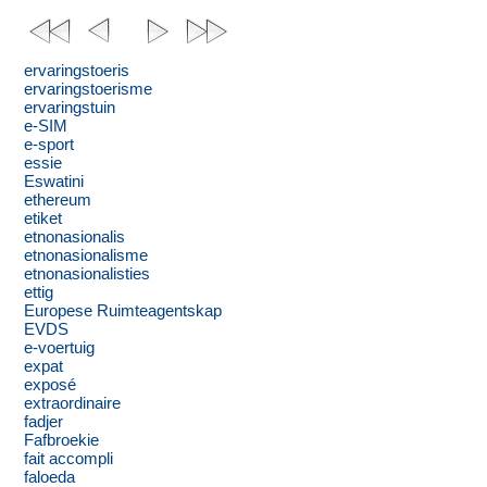
ervaringstoeris
ervaringstoerisme
ervaringstuin
e-SIM
e-sport
essie
Eswatini
ethereum
etiket
etnonasionalis
etnonasionalisme
etnonasionalisties
ettig
Europese Ruimteagentskap
EVDS
e-voertuig
expat
exposé
extraordinaire
fadjer
Fafbroekie
fait accompli
faloeda