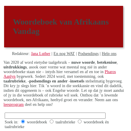
Woordeboek van Afrikaans
Vandag
Redakteur:
Jana Luther
|
En nog WAT
|
Podsendings
|
Help ons
Van 2020 af word eietydse taalgebruik –
nuwe woorde
,
betekenisse
,
uitdrukkings
, asook ouer vorme wat meestal nog nié in ander
woordeboeke staan nie – intyds hier versamel en af en toe in
Pharos
Aanlyn
bygewerk. Sedert 2024 word, met toestemming, ook
taalrubrieke
,
-podsendings en ander -insetsels
stelselmatig bygevoeg.
Dit kry jy slegs hier. Tik ’n woord in die soekkassie en vind dit dadelik,
indien dit opgeneem is – ook Engelse woorde. Let op dat jy moet aandui
of jy in die woordeboek of rubrieke wil soek. Onthou dat ’n lewende
woordeboek, nes Afrikaans, heeltyd groei en verander. Neem aan ons
leesprogram
deel en help ons!
Soek in:
woordeboek
taalrubrieke
woordeboek én
taalrubrieke