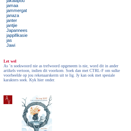
jakalapou
jamaa
jammergat
janaza
janter
jantjie
Japannees
jappifikasie
jas
Jawi
Let wel
As ’n soekwoord nie as trefwoord opgeneem is nie, word dit in ander
artikels vertoon, indien dit voorkom. Soek dan met CTRL-F om sulke
voorbeelde op jou rekenaarskerm uit te lig. Jy kan ook met spesiale
karakters soek. Kyk hier onder.