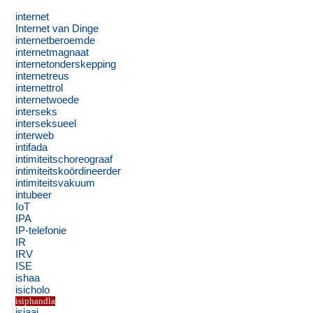
internet
Internet van Dinge
internetberoemde
internetmagnaat
internetonderskepping
internetreus
internettrol
internetwoede
interseks
interseksueel
interweb
intifada
intimiteitschoreograaf
intimiteitskoördineerder
intimiteitsvakuum
intubeer
IoT
IPA
IP-telefonie
IR
IRV
ISE
ishaa
isicholo
isiphandla
isjaai