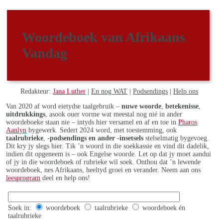
Woordeboek van Afrikaans
Vandag
Redakteur:
Jana Luther
|
En nog WAT
|
Podsendings
|
Help ons
Van 2020 af word eietydse taalgebruik –
nuwe woorde
,
betekenisse
,
uitdrukkings
, asook ouer vorme wat meestal nog nié in ander
woordeboeke staan nie – intyds hier versamel en af en toe in
Pharos
Aanlyn
bygewerk. Sedert 2024 word, met toestemming, ook
taalrubrieke
,
-podsendings en ander -insetsels
stelselmatig bygevoeg.
Dit kry jy slegs hier. Tik ’n woord in die soekkassie en vind dit dadelik,
indien dit opgeneem is – ook Engelse woorde. Let op dat jy moet aandui
of jy in die woordeboek of rubrieke wil soek. Onthou dat ’n lewende
woordeboek, nes Afrikaans, heeltyd groei en verander. Neem aan ons
leesprogram
deel en help ons!
Soek in:
woordeboek
taalrubrieke
woordeboek én
taalrubrieke