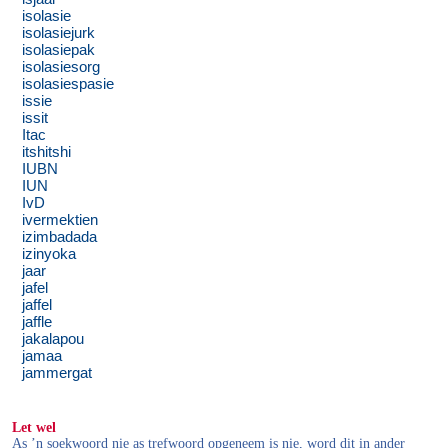
isolasie
isolasiejurk
isolasiepak
isolasiesorg
isolasiespasie
issie
issit
Itac
itshitshi
IUBN
IUN
IvD
ivermektien
izimbadada
izinyoka
jaar
jafel
jaffel
jaffle
jakalapou
jamaa
jammergat
Let wel
As ’n soekwoord nie as trefwoord opgeneem is nie, word dit in ander