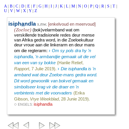
A
|
B
|
C
|
D
|
E
|
F
|
G
|
H
|
I
|
J
|
K
|
L
|
M
|
N
|
O
|
P
|
Q
|
R
|
S
|
T
|
U
|
V
|
W
|
X
|
Y
|
Z
isiph
a
ndla
s.nw.
[enkelvoud en meervoud]
(Zoeloe)
(bok)velarmband wat om
verskillende tradisionele redes deur mense
van Afrika gedra word, in die Zoeloekultuur
deur vroue aan die linkerarm en deur mans
›
om die regterarm
:
Om sy pols dra hy ’n
isiphandla, ’n armbandjie gemaak uit die vel
van een van sy bokke
(Hanlie Retief,
›
Rapport
, 7 Julie 2019).
Die isiphandla is ’n
armband wat deur Zoeloe-mans gedra word.
Dit word gewoonlik van bokvel gemaak en
simboliseer krag vir die draer en ’n
verbintenis met die voorvaders
(Erika
Gibson,
Vrye Weekblad
, 28 Junie 2019).
◌
isiphandla
ENGELS: