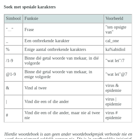
Soek met spesiale karakters
Simbool
Funksie
Voorbeeld
"ten opsigte
"..."
Frase
van"
_
Een ontbrekende karakter
cal_one
%
Enige aantal ontbrekende karakters
ka%abidiol
Binne dié getal woorde van mekaar, in dié
/1-9
"wat lei"/7
volgorde
Binne dié getal woorde van mekaar, in
@1-9
"wat lei"@7
enige volgorde
virus &
&
Vind al twee
epidemie
virus |
|
Vind die een of die ander
epidemie
Vind die een of die ander, maar nie al twe
e
virus #
#
nie
epidemie
Hierdie woordeboek is aan geen ander woordeboekprojek verbonde nie en