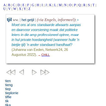
A
|
B
|
C
|
D
|
E
|
F
|
G
|
H
|
I
|
J
|
K
|
L
|
M
|
N
|
O
|
P
|
Q
|
R
|
S
|
T
|
U
|
V
|
W
|
X
|
Y
|
Z
tjil
›
ww.
(via Engels, informeel)
|
het getjil
|
:
Moet ons al ons standaarde afwaarts aanpas
en daarvoor voorsiening maak dat politieke
leiers in die amp professioneel optree, maar
in hul private hoedanigheid (wanneer hulle ’n
bietjie tjil) ’n ander standaard handhaaf?
(Johanna van Eeden, Netwerk24, 26
Augustus 2022).
→
CHILL
tien
tieng
tiep
tieplorrie
tiffie
tik
tika