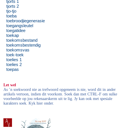
tjorts 1
tjorts 2
tjo-tjo
toeba
toebroodjiegenerasie
toegangsleutel
toegatidee
toekap
toekomsbestand
toekomsbestendig
toekomsvas
toek-toek
toelies 1
toelies 2
toepas
Let wel
As ’n soekwoord nie as trefwoord opgeneem is nie, word dit in ander
artikels vertoon, indien dit voorkom. Soek dan met CTRL-F om sulke
voorbeelde op jou rekenaarskerm uit te lig. Jy kan ook met spesiale
karakters soek. Kyk hier onder.