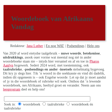
Woordeboek van Afrikaans
Vandag
Redakteur:
Jana Luther
|
En nog WAT
|
Podsendings
|
Help ons
Van 2020 af word eietydse taalgebruik –
nuwe woorde
,
betekenisse
,
uitdrukkings
, asook ouer vorme wat meestal nog nié in ander
woordeboeke staan nie – intyds hier versamel en af en toe in
Pharos
Aanlyn
bygewerk. Sedert 2024 word, met toestemming, ook
taalrubrieke
,
-podsendings en ander -insetsels
stelselmatig bygevoeg.
Dit kry jy slegs hier. Tik ’n woord in die soekkassie en vind dit dadelik,
indien dit opgeneem is – ook Engelse woorde. Let op dat jy moet aandui
of jy in die woordeboek of rubrieke wil soek. Onthou dat ’n lewende
woordeboek, nes Afrikaans, heeltyd groei en verander. Neem aan ons
leesprogram
deel en help ons!
Soek in:
woordeboek
taalrubrieke
woordeboek én
taalrubrieke